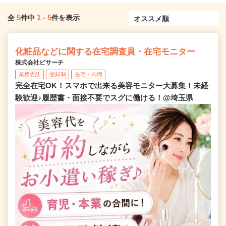
5
1
-
5
全
件中
件を表示
化粧品などに関する在宅調査員・在宅モニター
株式会社ビサーチ
業務委託
登録制
在宅・内職
完全在宅OK！スマホで出来る美容モニター大募集！未経
験歓迎♪履歴書・面接不要でスグに働ける！@埼玉県