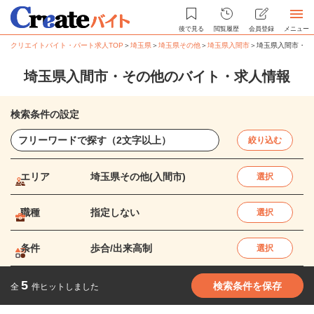
後で見る
閲覧履歴
会員登録
メニュー
クリエイトバイト・パート求人TOP
＞
埼玉県
＞
埼玉県その他
＞
埼玉県入間市
＞
埼玉県入間市・そ
埼玉県入間市・その他のバイト・求人情報
検索条件の設定
絞り込む
エリア
埼玉県その他(入間市)
選択
職種
指定しない
選択
条件
歩合/出来高制
選択
5
検索条件を保存
全
件ヒットしました