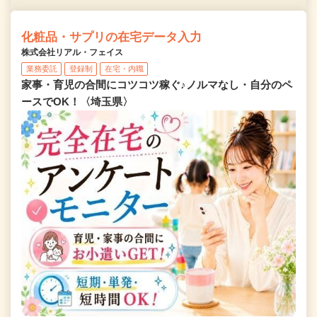
化粧品・サプリの在宅データ入力
株式会社リアル・フェイス
業務委託
登録制
在宅・内職
家事・育児の合間にコツコツ稼ぐ♪ノルマなし・自分のペ
ースでOK！〈埼玉県〉