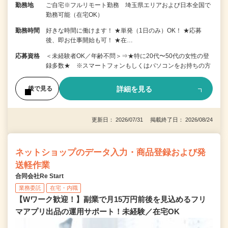
勤務地
ご自宅※フルリモート勤務 埼玉県エリアおよび日本全国で
勤務可能（在宅OK）
勤務時間
好きな時間に働けます！ ★単発（1日のみ）OK！ ★応募
後、即お仕事開始も可！ ★在…
応募資格
＜未経験者OK／年齢不問＞⇒★特に20代〜50代の女性の登
録多数★ ※スマートフォンもしくはパソコンをお持ちの方
詳細を見る
後で見る
更新日： 2026/07/31 掲載終了日： 2026/08/24
ネットショップのデータ入力・商品登録および発
送軽作業
合同会社Re Start
業務委託
在宅・内職
【Wワーク歓迎！】副業で月15万円前後を見込めるフリ
マアプリ出品の運用サポート！未経験／在宅OK