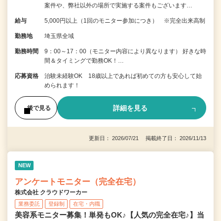
案件や、弊社以外の場所で実施する案件もございます…
給与
5,000円以上（1回のモニター参加につき） ※完全出来高制
勤務地
埼玉県全域
勤務時間
9：00～17：00（モニター内容により異なります） 好きな時
間＆タイミングで勤務OK！…
応募資格
治験未経験OK 18歳以上であれば初めての方も安心して始
められます！
詳細を見る
後で見る
更新日： 2026/07/21 掲載終了日： 2026/11/13
NEW
アンケートモニター（完全在宅）
株式会社 クラウドワーカー
業務委託
登録制
在宅・内職
美容系モニター募集！単発もOK♪【人気の完全在宅♪】当