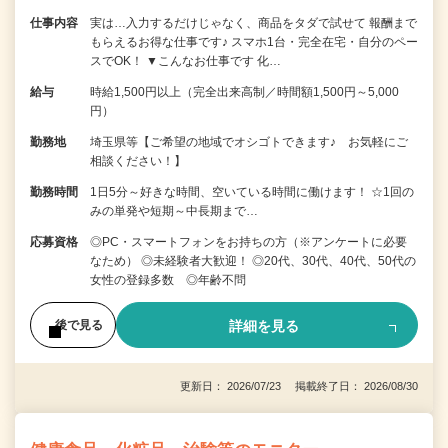
仕事内容
実は…入力するだけじゃなく、商品をタダで試せて 報酬まで
もらえるお得な仕事です♪ スマホ1台・完全在宅・自分のペー
スでOK！ ▼こんなお仕事です 化…
給与
時給1,500円以上（完全出来高制／時間額1,500円～5,000
円）
勤務地
埼玉県等【ご希望の地域でオシゴトできます♪ お気軽にご
相談ください！】
勤務時間
1日5分～好きな時間、空いている時間に働けます！ ☆1回の
みの単発や短期～中長期まで…
応募資格
◎PC・スマートフォンをお持ちの方（※アンケートに必要
なため） ◎未経験者大歓迎！ ◎20代、30代、40代、50代の
女性の登録多数 ◎年齢不問
詳細を見る
後で見る
更新日： 2026/07/23 掲載終了日： 2026/08/30