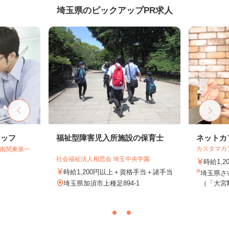
埼玉県のピックアップPR求人
タッフ
福祉型障害児入所施設の保育士
ネットカ
カスタマカ
T南関東第一
社会福祉法人相思会 埼玉中央学園
時給1,2
時給1,200円以上＋資格手当＋諸手当
埼玉県さい
埼玉県加須市上種足894-1
（「大宮駅