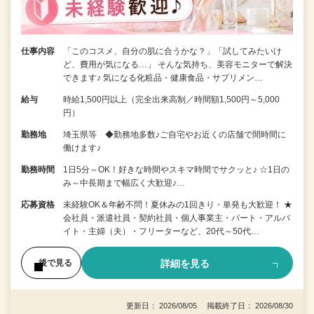
仕事内容
「このコスメ、自分の肌に合うかな？」「試してみたいけ
ど、費用が気になる…」 そんな気持ち、美容モニターで解決
できます♪ 気になる化粧品・健康食品・サプリメン…
給与
時給1,500円以上（完全出来高制／時間額1,500円～5,000
円）
勤務地
埼玉県等 ◆勤務地多数♪ご自宅やお近くの店舗で間時間に
働けます♪
勤務時間
1日5分～OK！好きな時間やスキマ時間でサクッと♪ ☆1日の
み～中長期まで幅広く大歓迎♪…
応募資格
未経験OK＆年齢不問！夏休みの1回きり・単発も大歓迎！ ★
会社員・派遣社員・契約社員・個人事業主・パート・アルバ
イト・主婦（夫）・フリーターなど、20代～50代…
詳細を見る
後で見る
更新日： 2026/08/05 掲載終了日： 2026/08/30