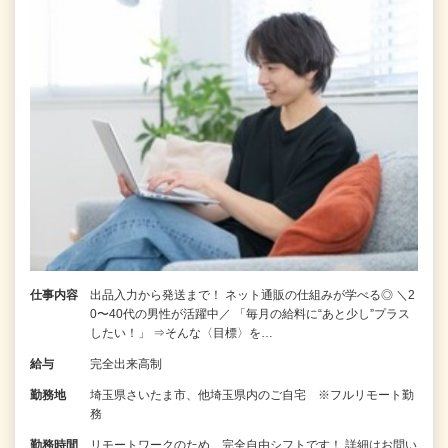
仕事内容
出品入力から発送まで！ ネット通販の仕組みが学べる◎ ＼2
0〜40代の男性が活躍中／ 「毎月の給料に“あと少し”プラス
したい！」 ⇒そんな〈目標〉を…
給与
完全出来高制
勤務地
埼玉県さいたま市、他埼玉県内のご自宅 ※フルリモート勤
務
勤務時間
リモートワークのため、完全自由シフトです！ 詳細はお問い