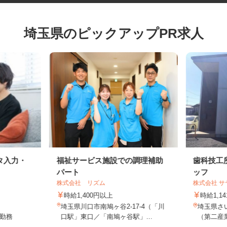
埼玉県のピックアップPR求人
タ入力・
福祉サービス施設での調理補助
歯科技
パート
ッフ
株式会社 リズム
株式会社
時給1,400円以上
時給1
埼玉県川口市南鳩ヶ谷2-17-4（「川
埼玉県