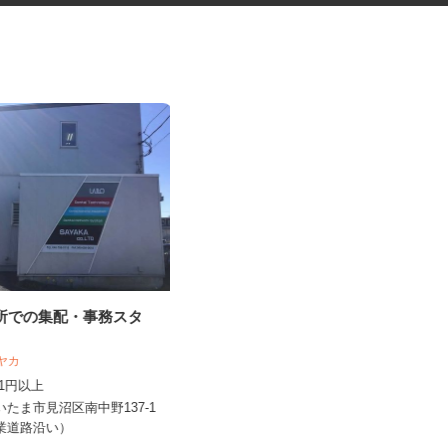
工所での集配・事務スタ
ネットショップのデータ入力・
商品登録および発...
 サヤカ
合同会社Re Start
,141円以上
完全出来高制
さいたま市見沼区南中野137-1