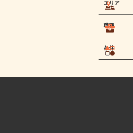
エリア
職種
条件