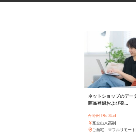
歯科技工所での集配・事務スタ
ネットショップのデー
ッフ
商品登録および発...
株式会社 サヤカ
合同会社Re Start
時給1,141円以上
完全出来高制
埼玉県さいたま市見沼区南中野137-1