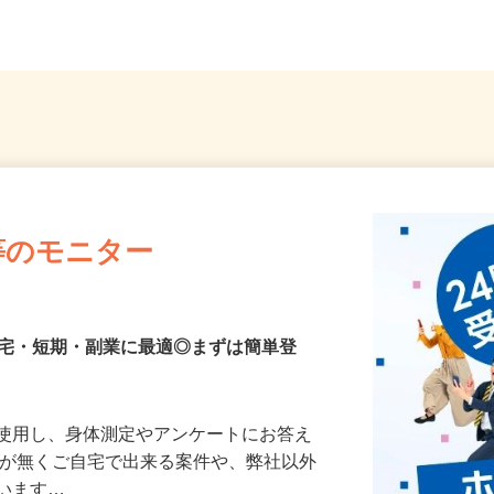
ト勤務
口駅」東口／「南鳩ヶ谷駅」...
（第二
等のモニター
在宅・短期・副業に最適◎まずは簡単登
を使用し、身体測定やアンケートにお答え
所が無くご自宅で出来る案件や、弊社以外