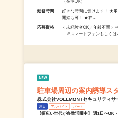
勤務地
ご自宅※フルリモート勤務
（在宅OK）
勤務時間
好きな時間に働けます！ ★
開始も可！ ★在…
応募資格
＜未経験者OK／年齢不問＞
※スマートフォンもしくは
NEW
駐車場周辺の案内誘導ス
株式会社VOLLMONTセキュリティ