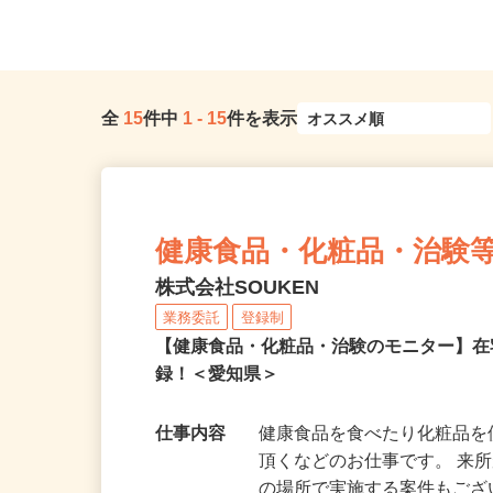
（第二産業道路沿い）
ご自宅 ※フルリモー
全
15
件中
1
-
15
件を表示
健康食品・化粧品・治験
株式会社SOUKEN
業務委託
登録制
【健康食品・化粧品・治験のモニター】
録！＜愛知県＞
仕事内容
健康食品を食べたり化粧品
頂くなどのお仕事です。 来