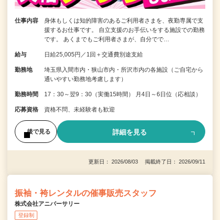
仕事内容
身体もしくは知的障害のあるご利用者さまを、夜勤専属で支
援するお仕事です。 自立支援のお手伝いをする施設での勤務
です。 あくまでもご利用者さまが、自分でで…
給与
日給25,005円／1回＋交通費別途支給
勤務地
埼玉県入間市内・狭山市内・所沢市内の各施設（ご自宅から
通いやすい勤務地考慮します）
勤務時間
17：30～翌9：30（実働15時間） 月4日～6日位（応相談）
応募資格
資格不問、未経験者も歓迎
詳細を見る
後で見る
更新日： 2026/08/03 掲載終了日： 2026/09/11
振袖・袴レンタルの催事販売スタッフ
株式会社アニバーサリー
登録制