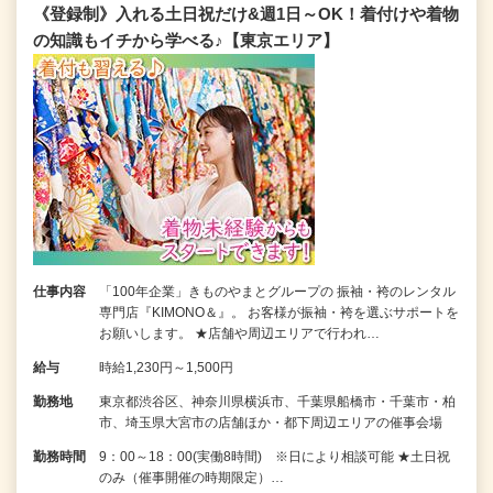
《登録制》入れる土日祝だけ&週1日～OK！着付けや着物
の知識もイチから学べる♪【東京エリア】
仕事内容
「100年企業」きものやまとグループの 振袖・袴のレンタル
専門店『KIMONO＆』。 お客様が振袖・袴を選ぶサポートを
お願いします。 ★店舗や周辺エリアで行われ…
給与
時給1,230円～1,500円
勤務地
東京都渋谷区、神奈川県横浜市、千葉県船橋市・千葉市・柏
市、埼玉県大宮市の店舗ほか・都下周辺エリアの催事会場
勤務時間
9：00～18：00(実働8時間) ※日により相談可能 ★土日祝
のみ（催事開催の時期限定）…