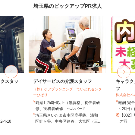
埼玉県のピックアップPR求人
ークスタッ
デイサービスの介護スタッフ
キャラク
フ
（株）ケアプランニング でいとれセンタ
ーひばり
株式会社ベ
時給1,250円以上（無資格、初任者研
報酬 完全
修、実務者研修、ヘルパー2...
～20円）
埼玉県さいたま市南区鹿手袋、浦和
【002
4-18
区針ヶ谷、中央区鈴谷、大宮区（三...
才羽