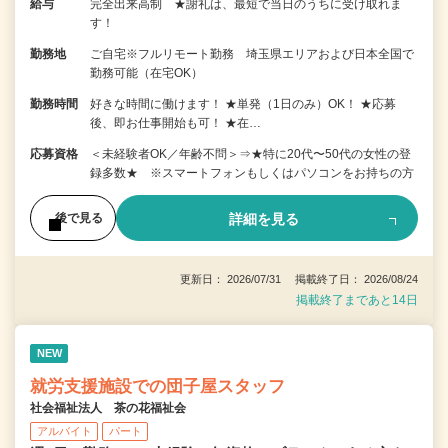
給与
完全出来高制 ★謝礼は、最短で当日のうちに受け取れま
す！
勤務地
ご自宅※フルリモート勤務 埼玉県エリアおよび日本全国で
勤務可能（在宅OK）
勤務時間
好きな時間に働けます！ ★単発（1日のみ）OK！ ★応募
後、即お仕事開始も可！ ★在…
応募資格
＜未経験者OK／年齢不問＞⇒★特に20代〜50代の女性の登
録多数★ ※スマートフォンもしくはパソコンをお持ちの方
詳細を見る
後で見る
更新日： 2026/07/31 掲載終了日： 2026/08/24
掲載終了まであと14日
NEW
就労支援施設での団子屋スタッフ
社会福祉法人 茶の花福祉会
アルバイト
パート