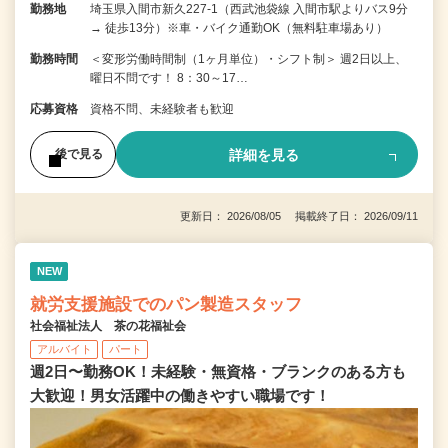
勤務地
埼玉県入間市新久227-1（西武池袋線 入間市駅よりバス9分
→ 徒歩13分）※車・バイク通勤OK（無料駐車場あり）
勤務時間
＜変形労働時間制（1ヶ月単位）・シフト制＞ 週2日以上、
曜日不問です！ 8：30～17…
応募資格
資格不問、未経験者も歓迎
詳細を見る
後で見る
更新日： 2026/08/05 掲載終了日： 2026/09/11
NEW
就労支援施設でのパン製造スタッフ
社会福祉法人 茶の花福祉会
アルバイト
パート
週2日〜勤務OK！未経験・無資格・ブランクのある方も
大歓迎！男女活躍中の働きやすい職場です！