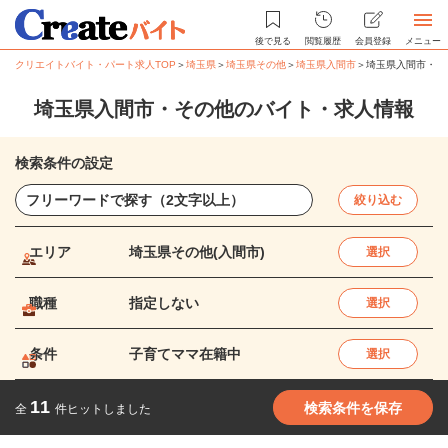
後で見る
閲覧履歴
会員登録
メニュー
クリエイトバイト・パート求人TOP
＞
埼玉県
＞
埼玉県その他
＞
埼玉県入間市
＞
埼玉県入間市・そ
埼玉県入間市・その他のバイト・求人情報
検索条件の設定
絞り込む
エリア
埼玉県その他(入間市)
選択
職種
指定しない
選択
条件
子育てママ在籍中
選択
11
検索条件を保存
全
件ヒットしました