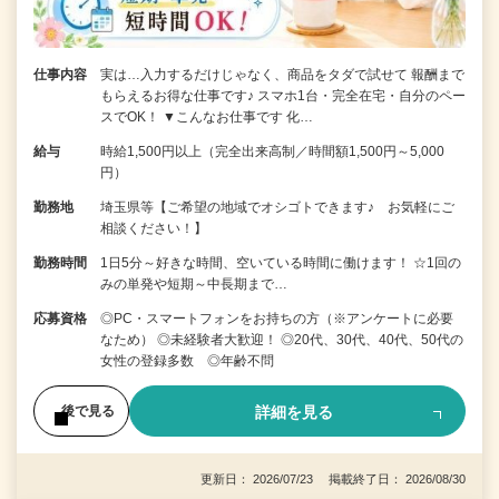
仕事内容
実は…入力するだけじゃなく、商品をタダで試せて 報酬まで
もらえるお得な仕事です♪ スマホ1台・完全在宅・自分のペー
スでOK！ ▼こんなお仕事です 化…
給与
時給1,500円以上（完全出来高制／時間額1,500円～5,000
円）
勤務地
埼玉県等【ご希望の地域でオシゴトできます♪ お気軽にご
相談ください！】
勤務時間
1日5分～好きな時間、空いている時間に働けます！ ☆1回の
みの単発や短期～中長期まで…
応募資格
◎PC・スマートフォンをお持ちの方（※アンケートに必要
なため） ◎未経験者大歓迎！ ◎20代、30代、40代、50代の
女性の登録多数 ◎年齢不問
詳細を見る
後で見る
更新日： 2026/07/23 掲載終了日： 2026/08/30