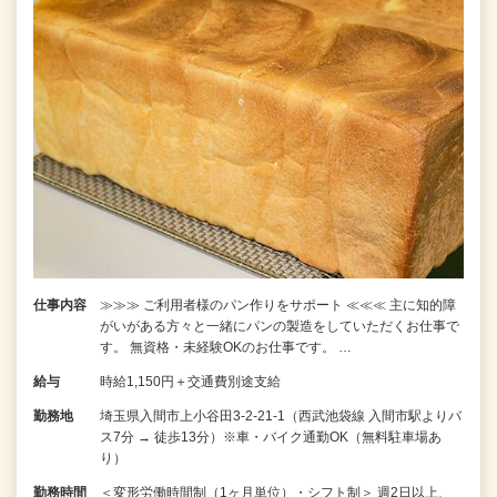
仕事内容
≫≫≫ ご利用者様のパン作りをサポート ≪≪≪ 主に知的障
がいがある方々と一緒にパンの製造をしていただくお仕事で
す。 無資格・未経験OKのお仕事です。 …
給与
時給1,150円＋交通費別途支給
勤務地
埼玉県入間市上小谷田3-2-21-1（西武池袋線 入間市駅よりバ
ス7分 → 徒歩13分）※車・バイク通勤OK（無料駐車場あ
り）
勤務時間
＜変形労働時間制（1ヶ月単位）・シフト制＞ 週2日以上、