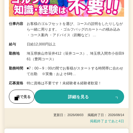
仕事内容
お客様のゴルフセットを運び、コースの説明をしたりしなが
ら一緒に周ります。 ・ゴルフバッグのカートへの積み込み
・コース案内 ・アドバイス（距離など） …
給与
日給12,000円以上
勤務地
埼玉県狭山市笹井412（笹井コース）、埼玉県入間市小谷田9
61（豊岡コース）
勤務時間
■7：00～9：00の間でお客様がスタートする時間帯に合わせ
て出勤 ※実働：およそ6時…
応募資格
特に資格は不要です！未経験者＆経験者歓迎！
詳細を見る
後で見る
更新日： 2026/08/03 掲載終了日： 2026/08/14
掲載終了まであと4日