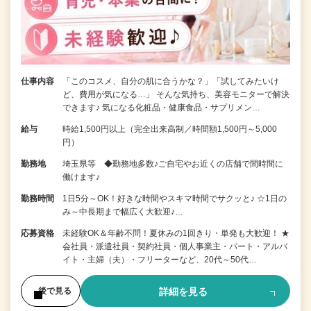
仕事内容
「このコスメ、自分の肌に合うかな？」「試してみたいけ
ど、費用が気になる…」 そんな気持ち、美容モニターで解決
できます♪ 気になる化粧品・健康食品・サプリメン…
給与
時給1,500円以上（完全出来高制／時間額1,500円～5,000
円）
勤務地
埼玉県等 ◆勤務地多数♪ご自宅やお近くの店舗で間時間に
働けます♪
勤務時間
1日5分～OK！好きな時間やスキマ時間でサクッと♪ ☆1日の
み～中長期まで幅広く大歓迎♪…
応募資格
未経験OK＆年齢不問！夏休みの1回きり・単発も大歓迎！ ★
会社員・派遣社員・契約社員・個人事業主・パート・アルバ
イト・主婦（夫）・フリーターなど、20代～50代…
詳細を見る
後で見る