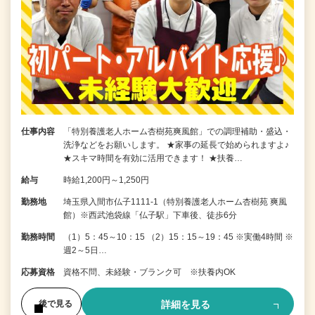
仕事内容
「特別養護老人ホーム杏樹苑爽風館」での調理補助・盛込・
洗浄などをお願いします。 ★家事の延長で始められますよ♪
★スキマ時間を有効に活用できます！ ★扶養…
給与
時給1,200円～1,250円
勤務地
埼玉県入間市仏子1111-1（特別養護老人ホーム杏樹苑 爽風
館）※西武池袋線「仏子駅」下車後、徒歩6分
勤務時間
（1）5：45～10：15 （2）15：15～19：45 ※実働4時間 ※
週2～5日…
応募資格
資格不問、未経験・ブランク可 ※扶養内OK
詳細を見る
後で見る