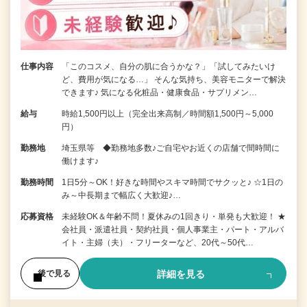
仕事内容
「このコスメ、自分の肌に合うかな？」「試してみたいけ
ど、費用が気になる…」 そんな気持ち、美容モニターで解決
できます♪ 気になる化粧品・健康食品・サプリメン…
給与
時給1,500円以上（完全出来高制／時間額1,500円～5,000
円）
勤務地
埼玉県等 ◆勤務地多数♪ご自宅やお近くの店舗で間時間に
働けます♪
勤務時間
1日5分～OK！好きな時間やスキマ時間でサクッと♪ ☆1日の
み～中長期まで幅広く大歓迎♪…
応募資格
未経験OK＆年齢不問！夏休みの1回きり・単発も大歓迎！ ★
会社員・派遣社員・契約社員・個人事業主・パート・アルバ
イト・主婦（夫）・フリーターなど、20代～50代…
詳細を見る
後で見る