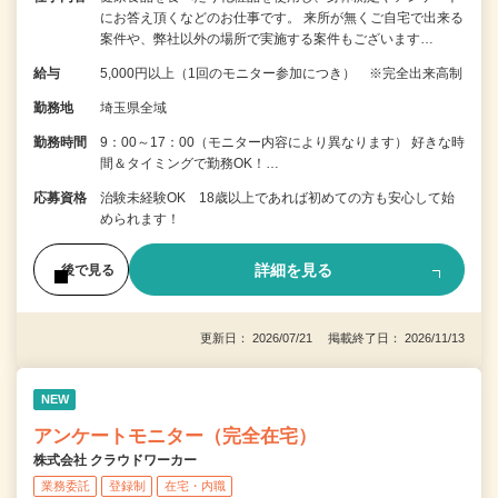
にお答え頂くなどのお仕事です。 来所が無くご自宅で出来る
案件や、弊社以外の場所で実施する案件もございます…
給与
5,000円以上（1回のモニター参加につき） ※完全出来高制
勤務地
埼玉県全域
勤務時間
9：00～17：00（モニター内容により異なります） 好きな時
間＆タイミングで勤務OK！…
応募資格
治験未経験OK 18歳以上であれば初めての方も安心して始
められます！
詳細を見る
後で見る
更新日： 2026/07/21 掲載終了日： 2026/11/13
NEW
アンケートモニター（完全在宅）
株式会社 クラウドワーカー
業務委託
登録制
在宅・内職