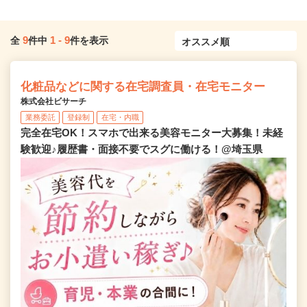
9
1
-
9
全
件中
件を表示
化粧品などに関する在宅調査員・在宅モニター
株式会社ビサーチ
業務委託
登録制
在宅・内職
完全在宅OK！スマホで出来る美容モニター大募集！未経
験歓迎♪履歴書・面接不要でスグに働ける！@埼玉県