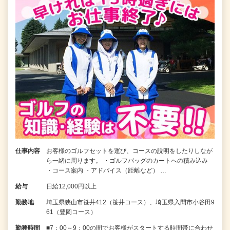
仕事内容
お客様のゴルフセットを運び、コースの説明をしたりしなが
ら一緒に周ります。 ・ゴルフバッグのカートへの積み込み
・コース案内 ・アドバイス（距離など） …
給与
日給12,000円以上
勤務地
埼玉県狭山市笹井412（笹井コース）、埼玉県入間市小谷田9
61（豊岡コース）
勤務時間
■7：00～9：00の間でお客様がスタートする時間帯に合わせ