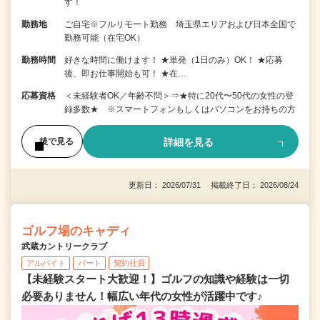
す！
勤務地
ご自宅※フルリモート勤務 埼玉県エリアおよび日本全国で
勤務可能（在宅OK）
勤務時間
好きな時間に働けます！ ★単発（1日のみ）OK！ ★応募
後、即お仕事開始も可！ ★在…
応募資格
＜未経験者OK／年齢不問＞⇒★特に20代〜50代の女性の登
録多数★ ※スマートフォンもしくはパソコンをお持ちの方
詳細を見る
後で見る
更新日： 2026/07/31 掲載終了日： 2026/08/24
ゴルフ場のキャディ
武蔵カントリークラブ
アルバイト
パート
契約社員
【未経験スタート大歓迎！】ゴルフの知識や経験は一切
必要ありません！幅広い年代の女性が活躍中です♪