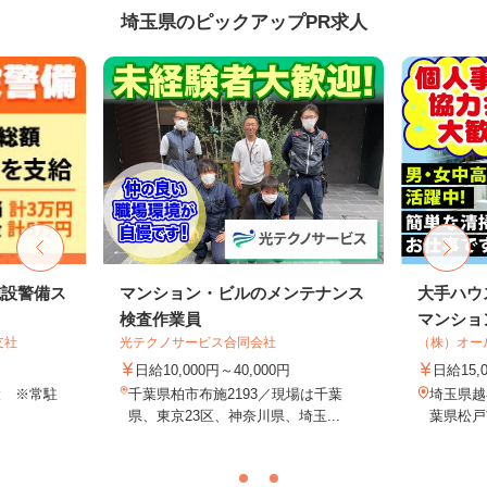
埼玉県のピックアップPR求人
施設警備ス
マンション・ビルのメンテナンス
大手ハウ
検査作業員
マンション
支社
光テクノサービス合同会社
（株）オー
日給10,000円～40,000円
日給15,
設 ※常駐
千葉県柏市布施2193／現場は千葉
埼玉県越
県、東京23区、神奈川県、埼玉...
葉県松戸