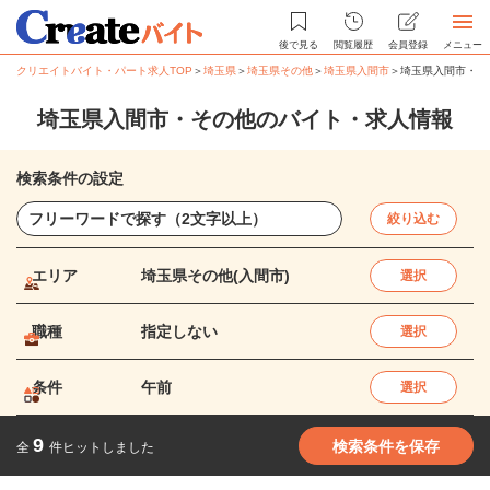
後で見る
閲覧履歴
会員登録
メニュー
クリエイトバイト・パート求人TOP
＞
埼玉県
＞
埼玉県その他
＞
埼玉県入間市
＞
埼玉県入間市・そ
埼玉県入間市・その他のバイト・求人情報
検索条件の設定
絞り込む
エリア
埼玉県その他(入間市)
選択
職種
指定しない
選択
条件
午前
選択
9
検索条件を保存
全
件ヒットしました