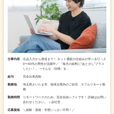
仕事内容
出品入力から発送まで！ ネット通販の仕組みが学べる◎ ＼2
0〜40代の男性が活躍中／ 「毎月の給料に“あと少し”プラス
したい！」 ⇒そんな〈目標〉を…
給与
完全出来高制
勤務地
埼玉県さいたま市、他埼玉県内のご自宅 ※フルリモート勤
務
勤務時間
リモートワークのため、完全自由シフトです！ 詳細はお問い
合わせください。 ＜会社営…
応募資格
＼経験・資格・学歴いっさい不問！／