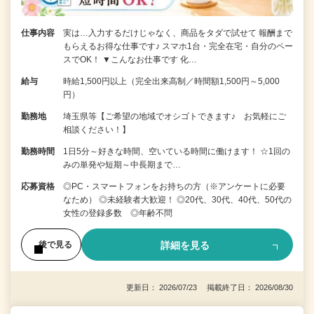
仕事内容
実は…入力するだけじゃなく、商品をタダで試せて 報酬まで
もらえるお得な仕事です♪ スマホ1台・完全在宅・自分のペー
スでOK！ ▼こんなお仕事です 化…
給与
時給1,500円以上（完全出来高制／時間額1,500円～5,000
円）
勤務地
埼玉県等【ご希望の地域でオシゴトできます♪ お気軽にご
相談ください！】
勤務時間
1日5分～好きな時間、空いている時間に働けます！ ☆1回の
みの単発や短期～中長期まで…
応募資格
◎PC・スマートフォンをお持ちの方（※アンケートに必要
なため） ◎未経験者大歓迎！ ◎20代、30代、40代、50代の
女性の登録多数 ◎年齢不問
詳細を見る
後で見る
更新日： 2026/07/23 掲載終了日： 2026/08/30