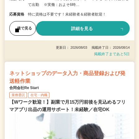
て出勤 ※実働：およそ6時…
応募資格
特に資格は不要です！未経験者＆経験者歓迎！
詳細を見る
後で見る
更新日： 2026/08/03 掲載終了日： 2026/08/14
掲載終了まであと5日
ネットショップのデータ入力・商品登録および発
送軽作業
合同会社Re Start
業務委託
在宅・内職
【Wワーク歓迎！】副業で月15万円前後を見込めるフリ
マアプリ出品の運用サポート！未経験／在宅OK