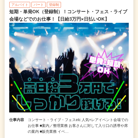
アルバイト
パート
登録制
短期・単発OK（登録制）！コンサート・フェス・ライブ
会場などでのお仕事！【日給3万円×日払いOK】
仕事内容
コンサート・ライブ・フェスetc 人気×レアイベント会場での
お仕事 ■案内／整理業務 お客さんに対して入り口の誘導や席
の案内 ■販売業務 イベ…