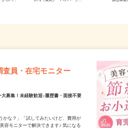
/つくばエク
埼玉県さいたま市見沼区大和田町1-8
埼玉県
からバ...
27-1（東武アーバンパーク...
狭山事
調査員・在宅モニター
ー大募集！未経験歓迎♪履歴書・面接不要
合うかな？」「試してみたいけど、費用が