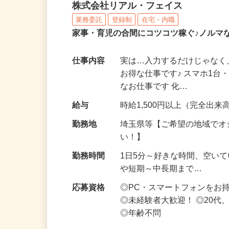
化粧品・サプリの在宅デ
株式会社リアル・フェイス
業務委託
登録制
在宅・内職
家事・育児の合間にコツコツ稼ぐ♪ノルマ
仕事内容
実は…入力するだけじゃなく
お得な仕事です♪ スマホ1台
なお仕事です 化…
給与
時給1,500円以上（完全出来高
勤務地
埼玉県等【ご希望の地域でオ
い！】
勤務時間
1日5分～好きな時間、空い
や短期～中長期まで…
応募資格
◎PC・スマートフォンをお
◎未経験者大歓迎！ ◎20代