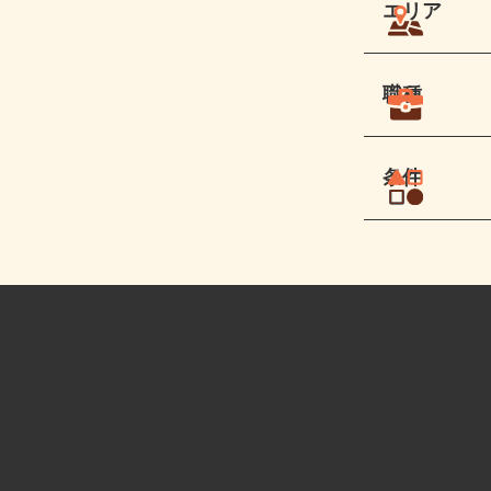
エリア
職種
条件