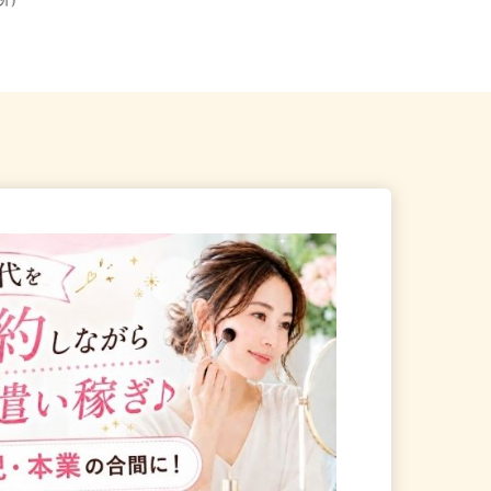
狭山市笹井535（鷺宮製作所
埼玉県三郷市鷹野3丁目/つくばエク
業所）
スプレス線「三郷中央駅」からバ...