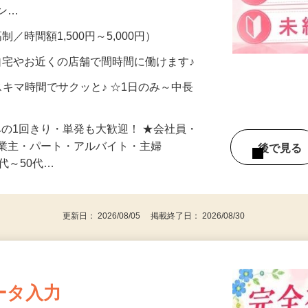
、美容モニターで解決できます♪ 気になる
メン…
制／時間額1,500円～5,000円）
自宅やお近くの店舗で間時間に働けます♪
スキマ時間でサクッと♪ ☆1日のみ～中長
みの1回きり・単発も大歓迎！ ★会社員・
事業主・パート・アルバイト・主婦
後で見
代～50代…
更新日： 2026/08/05 掲載終了日： 2026/08/30