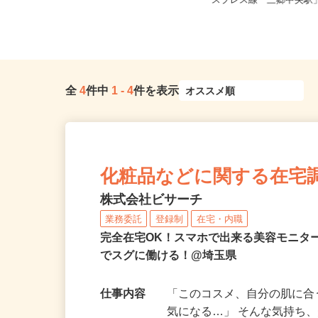
埼玉県狭山市笹井535（鷺宮製作所
埼玉県三郷市鷹野3丁目
狭山事業所）
スプレス線「三郷中央駅」
全
4
件中
1
-
4
件を表示
化粧品などに関する在宅
株式会社ビサーチ
業務委託
登録制
在宅・内職
完全在宅OK！スマホで出来る美容モニタ
でスグに働ける！@埼玉県
仕事内容
「このコスメ、自分の肌に