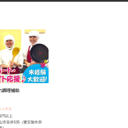
堂の調理補助
マンションの清掃員
 ニックス
株式会社ビルシステム 埼玉支店
,141円以上
時給1,250円