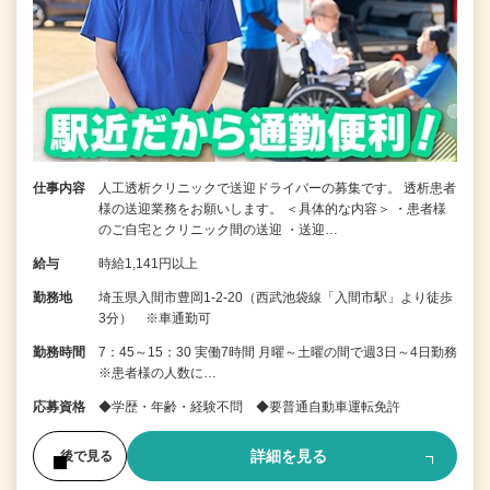
仕事内容
人工透析クリニックで送迎ドライバーの募集です。 透析患者
様の送迎業務をお願いします。 ＜具体的な内容＞ ・患者様
のご自宅とクリニック間の送迎 ・送迎…
給与
時給1,141円以上
勤務地
埼玉県入間市豊岡1-2-20（西武池袋線「入間市駅」より徒歩
3分） ※車通勤可
勤務時間
7：45～15：30 実働7時間 月曜～土曜の間で週3日～4日勤務
※患者様の人数に…
応募資格
◆学歴・年齢・経験不問 ◆要普通自動車運転免許
詳細を見る
後で見る