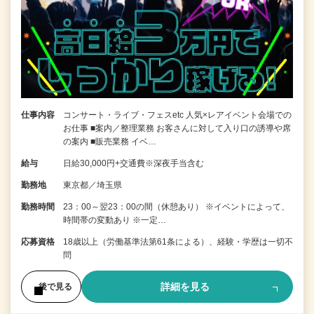
仕事内容
コンサート・ライブ・フェスetc 人気×レアイベント会場での
お仕事 ■案内／整理業務 お客さんに対して入り口の誘導や席
の案内 ■販売業務 イベ…
給与
日給30,000円+交通費※深夜手当含む
勤務地
東京都／埼玉県
勤務時間
23：00～翌23：00の間（休憩あり） ※イベントによって、
時間帯の変動あり ※一定…
応募資格
18歳以上（労働基準法第61条による）、経験・学歴は一切不
問
詳細を見る
後で見る