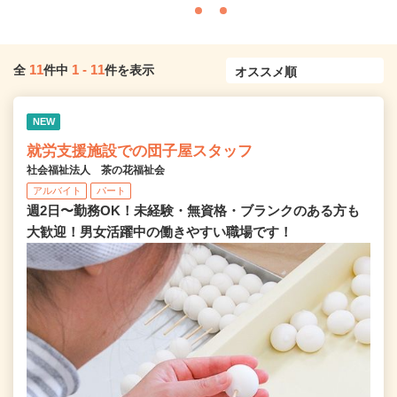
11
1
-
11
全
件中
件を表示
NEW
就労支援施設での団子屋スタッフ
社会福祉法人 茶の花福祉会
アルバイト
パート
週2日〜勤務OK！未経験・無資格・ブランクのある方も
大歓迎！男女活躍中の働きやすい職場です！