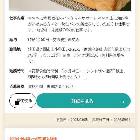
仕事内容
≫≫≫ ご利用者様のパン作りをサポート ≪≪≪ 主に知的障
がいがある方々と一緒にパンの製造をしていただくお仕事で
す。 無資格・未経験OKのお仕事です。 …
給与
時給1,150円＋交通費別途支給
勤務地
埼玉県入間市上小谷田3-2-21-1（西武池袋線 入間市駅よりバ
ス7分 → 徒歩13分）※車・バイク通勤OK（無料駐車場あ
り）
勤務時間
＜変形労働時間制（1ヶ月単位）・シフト制＞ 週2日以上、
朝5時から5時間以上働ける方！ …
応募資格
資格不問、未経験者も歓迎
詳細を見る
後で見る
更新日： 2026/08/05 掲載終了日： 2026/09/11
福祉施設の調理補助