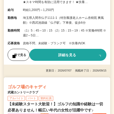
★スキマ時間を有効に活用できます！ ★扶養…
給与
時給1,200円～1,250円
勤務地
埼玉県入間市仏子1111-1（特別養護老人ホーム杏樹苑 爽風
館）※西武池袋線「仏子駅」下車後、徒歩6分
勤務時間
（1）5：45～10：15 （2）15：15～19：45 ※実働4時間 ※
週2～5日…
応募資格
資格不問、未経験・ブランク可 ※扶養内OK
詳細を見る
後で見る
更新日： 2026/07/07 掲載終了日： 2026/09/15
ゴルフ場のキャディ
武蔵カントリークラブ
アルバイト
パート
契約社員
【未経験スタート大歓迎！】ゴルフの知識や経験は一切
必要ありません！幅広い年代の女性が活躍中です♪