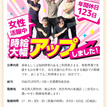
仕事内容
身体もしくは知的障害のあるご利用者さまを、夜勤専属で支
援するお仕事です。 自立支援のお手伝いをする施設での勤務
です。 あくまでもご利用者さまが、自分でで…
給与
日給25,005円／1回＋交通費別途支給
勤務地
埼玉県入間市内・狭山市内・所沢市内の各施設（ご自宅から
通いやすい勤務地考慮します）
勤務時間
17：30～翌9：30（実働15時間） 月4日～6日位（応相談）