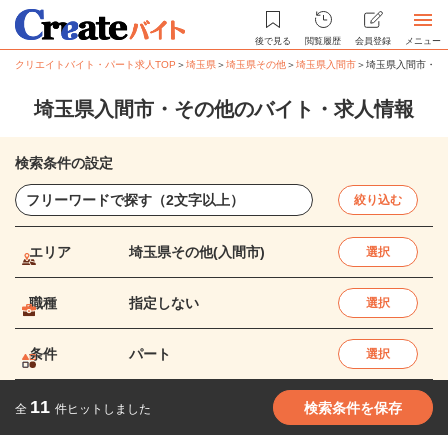
後で見る
閲覧履歴
会員登録
メニュー
クリエイトバイト・パート求人TOP
＞
埼玉県
＞
埼玉県その他
＞
埼玉県入間市
＞
埼玉県入間市・そ
埼玉県入間市・その他のバイト・求人情報
検索条件の設定
絞り込む
エリア
埼玉県その他(入間市)
選択
職種
指定しない
選択
条件
パート
選択
11
検索条件を保存
全
件ヒットしました