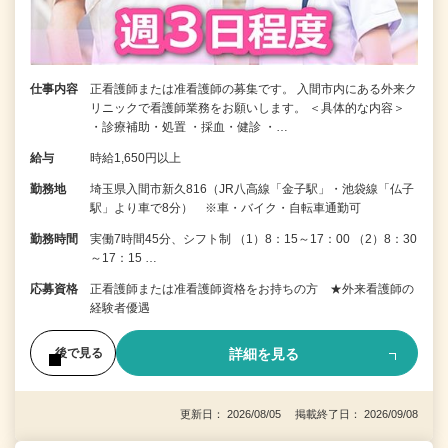
仕事内容
正看護師または准看護師の募集です。 入間市内にある外来ク
リニックで看護師業務をお願いします。 ＜具体的な内容＞
・診療補助・処置 ・採血・健診 ・…
給与
時給1,650円以上
勤務地
埼玉県入間市新久816（JR八高線「金子駅」・池袋線「仏子
駅」より車で8分） ※車・バイク・自転車通勤可
勤務時間
実働7時間45分、シフト制 （1）8：15～17：00 （2）8：30
～17：15 …
応募資格
正看護師または准看護師資格をお持ちの方 ★外来看護師の
経験者優遇
詳細を見る
後で見る
更新日： 2026/08/05 掲載終了日： 2026/09/08