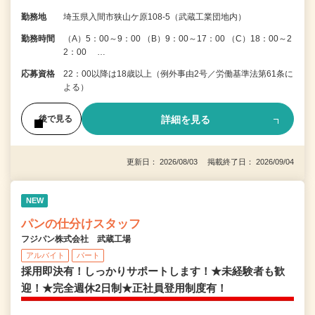
勤務地
埼玉県入間市狭山ケ原108-5（武蔵工業団地内）
勤務時間
（A）5：00～9：00 （B）9：00～17：00 （C）18：00～2
2：00 …
応募資格
22：00以降は18歳以上（例外事由2号／労働基準法第61条に
よる）
詳細を見る
後で見る
更新日： 2026/08/03 掲載終了日： 2026/09/04
NEW
パンの仕分けスタッフ
フジパン株式会社 武蔵工場
アルバイト
パート
採用即決有！しっかりサポートします！★未経験者も歓
迎！★完全週休2日制★正社員登用制度有！