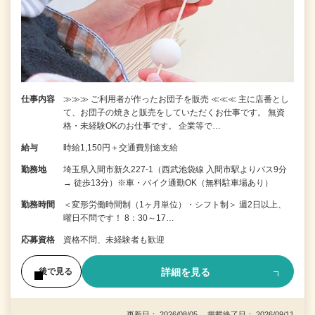
仕事内容
≫≫≫ ご利用者が作ったお団子を販売 ≪≪≪ 主に店番とし
て、お団子の焼きと販売をしていただくお仕事です。 無資
格・未経験OKのお仕事です。 企業等で…
給与
時給1,150円＋交通費別途支給
勤務地
埼玉県入間市新久227-1（西武池袋線 入間市駅よりバス9分
→ 徒歩13分）※車・バイク通勤OK（無料駐車場あり）
勤務時間
＜変形労働時間制（1ヶ月単位）・シフト制＞ 週2日以上、
曜日不問です！ 8：30～17…
応募資格
資格不問、未経験者も歓迎
詳細を見る
後で見る
更新日： 2026/08/05 掲載終了日： 2026/09/11