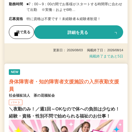
勤務時間
■7：00～9：00の間でお客様がスタートする時間帯に合わせ
て出勤 ※実働：およそ6時…
応募資格
特に資格は不要です！未経験者＆経験者歓迎！
詳細を見る
後で見る
更新日： 2026/08/03 掲載終了日： 2026/08/14
掲載終了まであと5日
NEW
身体障害者・知的障害者支援施設の入所夜勤支援
員
社会福祉法人 茶の花福祉会
パート
＼夜勤のみ！／週1回～OKなので体への負担は少なめ！
経験・資格・性別不問で始められる福祉のお仕事！