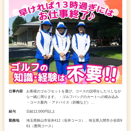
仕事内容
お客様のゴルフセットを運び、コースの説明をしたりしなが
ら一緒に周ります。 ・ゴルフバッグのカートへの積み込み
・コース案内 ・アドバイス（距離など） …
給与
日給12,000円以上
勤務地
埼玉県狭山市笹井412（笹井コース）、埼玉県入間市小谷田9
61（豊岡コース）