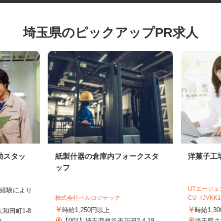
埼玉県のピックアップPR求人
助スタッ
紙製什器の倉庫内フォークスタ
洋菓子
ッフ
UTエー
作業経験により
株式会社ベルロジテック
CU《JVKK
.
時給1,250円以上
時給1