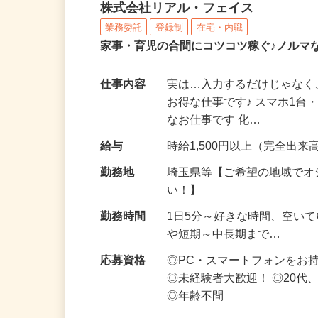
化粧品・サプリの在宅デ
株式会社リアル・フェイス
業務委託
登録制
在宅・内職
家事・育児の合間にコツコツ稼ぐ♪ノルマ
仕事内容
実は…入力するだけじゃなく
お得な仕事です♪ スマホ1台
なお仕事です 化…
給与
時給1,500円以上（完全出来高
勤務地
埼玉県等【ご希望の地域でオ
い！】
勤務時間
1日5分～好きな時間、空い
や短期～中長期まで…
応募資格
◎PC・スマートフォンをお
◎未経験者大歓迎！ ◎20代