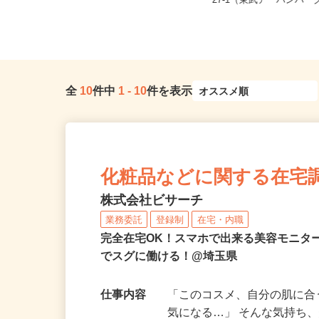
埼玉県さいたま市見沼区大
埼玉県さいたま市桜区
27-1（東武アーバンパーク
全
10
件中
1
-
10
件を表示
化粧品などに関する在宅
株式会社ビサーチ
業務委託
登録制
在宅・内職
完全在宅OK！スマホで出来る美容モニタ
でスグに働ける！@埼玉県
仕事内容
「このコスメ、自分の肌に