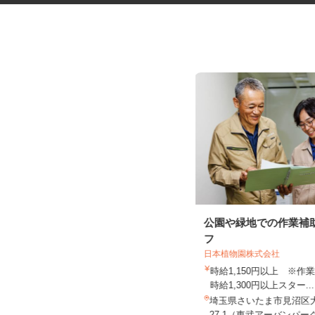
洋菓子工場での事務スタッフ
公園や緑地での作業補
フ
日本植物園株式会社
UTエージェント株式会社 AGT南関東第一
時給1,150円以上 ※
CU《JVKK1C...
時給1,300円以上スター..
時給1,300円以上