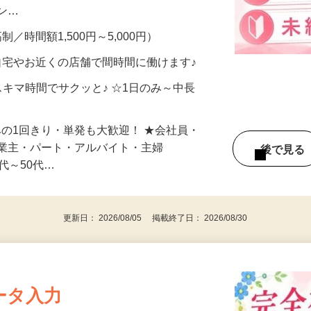
、美容モニターで解決できます♪ 気になる
メン…
制／時間額1,500円～5,000円）
自宅やお近くの店舗で間時間に働けます♪
スキマ時間でサクッと♪ ☆1日のみ～中長
みの1回きり・単発も大歓迎！ ★会社員・
事業主・パート・アルバイト・主婦
後で見
代～50代…
更新日： 2026/08/05 掲載終了日： 2026/08/30