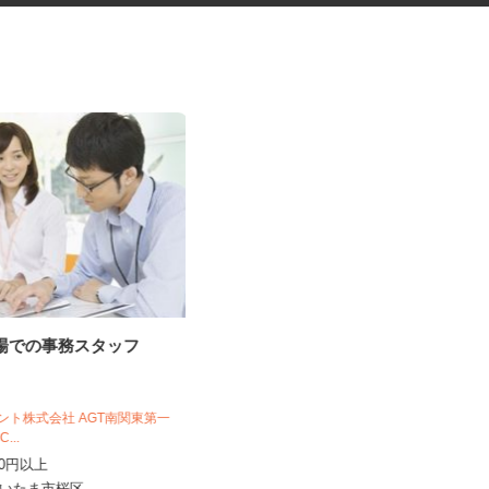
工場での事務スタッフ
公園や緑地での作業補助スタッ
フ
日本植物園株式会社
ジェント株式会社 AGT南関東第一
時給1,150円以上 ※作業経験により
1C...
時給1,300円以上スター...
,300円以上