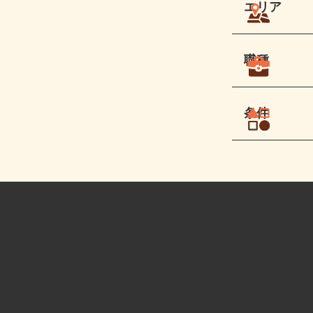
エリア
職種
条件