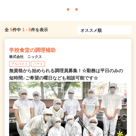
5
1
-
5
全
件中
件を表示
学校食堂の調理補助
株式会社 ニックス
アルバイト
パート
無資格から始められる調理員募集！☆勤務は平日のみの
短時間♪ご希望の曜日なども相談可能です☆