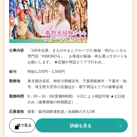
仕事内容
「100年企業」きものやまとグループの 振袖・袴のレンタル
専門店『KIMONO＆』。 お客様が振袖・袴を選ぶサポートを
お願いします。 ★店舗や周辺エリアで行われ…
給与
時給1,230円～1,500円
勤務地
東京都渋谷区、神奈川県横浜市、千葉県船橋市・千葉市・柏
市、埼玉県大宮市の店舗ほか・都下周辺エリアの催事会場
勤務時間
9：00～18：00(実働8時間) ※日により相談可能 ★土日祝
のみ（催事開催の時期限定）…
応募資格
接客・販売経験者歓迎／未経験の方もOK
詳細を見る
後で見る