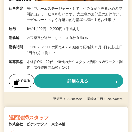
仕事内容
居住中ホームステージャーとして「住みながら売るための空
間演出」サービスを行います。 売主様のお部屋のお片付け、
モデルルームのような魅力的な部屋へ演出するお仕事で…
給与
時給1,400円～2,200円＋手当あり
勤務地
埼玉県及び近郊エリア ※直行直帰OK
勤務時間
9：30～17：00の間で4～6H勤務で応相談 ※月8日以上(土日
4日含む) （例） ・…
応募資格
未経験OK！20代～40代の女性スタッフ活躍中♪Wワーク・副
業・扶養範囲内勤務もOK！
詳細を見る
後で見る
更新日： 2026/03/04 掲載終了日： 2026/09/30
巡回清掃スタッフ
株式会社 ビケンテクノ 東京本部
パート