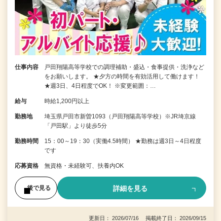
仕事内容
戸田翔陽高等学校での調理補助・盛込・食事提供・洗浄など
をお願いします。 ★夕方の時間を有効活用して働けます！
★週3日、4日程度でOK！ ※変更範囲：…
給与
時給1,200円以上
勤務地
埼玉県戸田市新曽1093（戸田翔陽高等学校）※JR埼京線
「戸田駅」より徒歩5分
勤務時間
15：00～19：30（実働4.5時間） ★勤務は週3日～4日程度
です
応募資格
無資格・未経験可、扶養内OK
詳細を見る
後で見る
更新日： 2026/07/16 掲載終了日： 2026/09/15