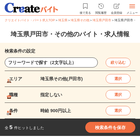
後で見る
閲覧履歴
会員登録
メニュー
クリエイトバイト・パート求人TOP
＞
埼玉県
＞
埼玉県その他
＞
埼玉県戸田市
＞
埼玉県戸田市・そ
埼玉県戸田市・その他のバイト・求人情報
検索条件の設定
絞り込む
エリア
埼玉県その他(戸田市)
選択
職種
指定しない
選択
条件
時給 900円以上
選択
5
検索条件を保存
全
件ヒットしました