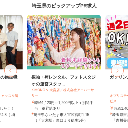
埼玉県のピックアップPR求人
護の施設職
振袖・袴レンタル、フォトスタジ
ガソリン
オの運営スタッ...
KIMONO＆ 大宮店／株式会社アニバーサ
リー
キャッスル鳩
オブリステ
ビス
時給1,120円～1,200円以上＋別途手
ました！！
当 ※昇給あり
時給1,4
4-8（ 埼
埼玉県さいたま市大宮区宮町1-15
埼玉県吉川
.
（「大宮駅」東口より徒歩3分）
「吉川美南