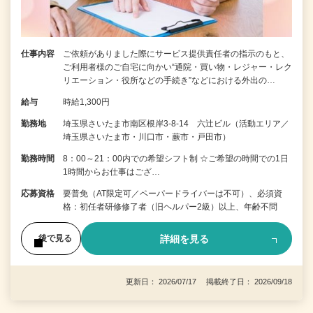
仕事内容
ご依頼がありました際にサービス提供責任者の指示のもと、
ご利用者様のご自宅に向かい“通院・買い物・レジャー・レク
リエーション・役所などの手続き”などにおける外出の…
給与
時給1,300円
勤務地
埼玉県さいたま市南区根岸3-8-14 六辻ビル（活動エリア／
埼玉県さいたま市・川口市・蕨市・戸田市）
勤務時間
8：00～21：00内での希望シフト制 ☆ご希望の時間での1日
1時間からお仕事はござ…
応募資格
要普免（AT限定可／ペーパードライバーは不可）、必須資
格：初任者研修修了者（旧ヘルパー2級）以上、年齢不問
詳細を見る
後で見る
更新日： 2026/07/17 掲載終了日： 2026/09/18