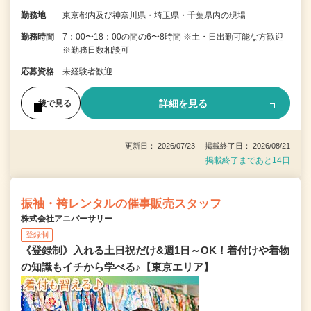
勤務地
東京都内及び神奈川県・埼玉県・千葉県内の現場
勤務時間
7：00〜18：00の間の6〜8時間 ※土・日出勤可能な方歓迎
※勤務日数相談可
応募資格
未経験者歓迎
詳細を見る
後で見る
更新日： 2026/07/23 掲載終了日： 2026/08/21
掲載終了まであと14日
振袖・袴レンタルの催事販売スタッフ
株式会社アニバーサリー
登録制
《登録制》入れる土日祝だけ&週1日～OK！着付けや着物
の知識もイチから学べる♪【東京エリア】