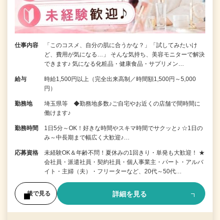
仕事内容
「このコスメ、自分の肌に合うかな？」「試してみたいけ
ど、費用が気になる…」 そんな気持ち、美容モニターで解決
できます♪ 気になる化粧品・健康食品・サプリメン…
給与
時給1,500円以上（完全出来高制／時間額1,500円～5,000
円）
勤務地
埼玉県等 ◆勤務地多数♪ご自宅やお近くの店舗で間時間に
働けます♪
勤務時間
1日5分～OK！好きな時間やスキマ時間でサクッと♪ ☆1日の
み～中長期まで幅広く大歓迎♪…
応募資格
未経験OK＆年齢不問！夏休みの1回きり・単発も大歓迎！ ★
会社員・派遣社員・契約社員・個人事業主・パート・アルバ
イト・主婦（夫）・フリーターなど、20代～50代…
詳細を見る
後で見る