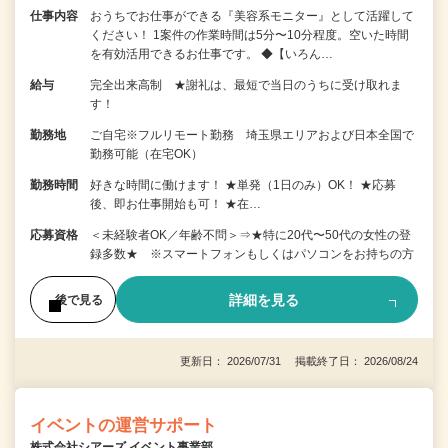
仕事内容
おうちでお仕事ができる『美容系モニター』として活躍して
ください！ 1案件の作業時間は5分〜10分程度。空いた時間
を有効活用できるお仕事です。 ◆【いろん…
給与
完全出来高制 ★謝礼は、最短で当日のうちに受け取れま
す！
勤務地
ご自宅※フルリモート勤務 埼玉県エリアおよび日本全国で
勤務可能（在宅OK）
勤務時間
好きな時間に働けます！ ★単発（1日のみ）OK！ ★応募
後、即お仕事開始も可！ ★在…
応募資格
＜未経験者OK／年齢不問＞⇒★特に20代〜50代の女性の登
録多数★ ※スマートフォンもしくはパソコンをお持ちの方
詳細を見る
後で見る
更新日： 2026/07/31 掲載終了日： 2026/08/24
イベントの運営サポート
株式会社シアーズ イベント事業部