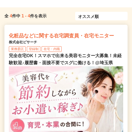
4
1
-
4
全
件中
件を表示
化粧品などに関する在宅調査員・在宅モニター
株式会社ビサーチ
業務委託
登録制
在宅・内職
完全在宅OK！スマホで出来る美容モニター大募集！未経
験歓迎♪履歴書・面接不要でスグに働ける！@埼玉県