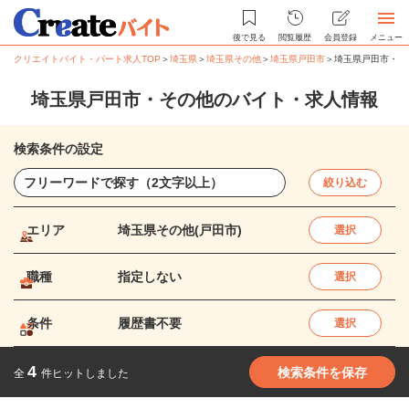
後で見る
閲覧履歴
会員登録
メニュー
クリエイトバイト・パート求人TOP
＞
埼玉県
＞
埼玉県その他
＞
埼玉県戸田市
＞
埼玉県戸田市・そ
埼玉県戸田市・その他のバイト・求人情報
検索条件の設定
絞り込む
エリア
埼玉県その他(戸田市)
選択
職種
指定しない
選択
条件
履歴書不要
選択
4
検索条件を保存
全
件ヒットしました