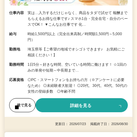
仕事内容
実は…入力するだけじゃなく、商品をタダで試せて 報酬まで
もらえるお得な仕事です♪ スマホ1台・完全在宅・自分のペー
スでOK！ ▼こんなお仕事です 化…
給与
時給1,500円以上（完全出来高制／時間額1,500円～5,000
円）
勤務地
埼玉県等【ご希望の地域でオシゴトできます♪ お気軽にご
相談ください！】
勤務時間
1日5分～好きな時間、空いている時間に働けます！ ☆1回の
みの単発や短期～中長期まで…
応募資格
◎PC・スマートフォンをお持ちの方（※アンケートに必要
なため） ◎未経験者大歓迎！ ◎20代、30代、40代、50代の
女性の登録多数 ◎年齢不問
詳細を見る
後で見る
更新日： 2026/07/23 掲載終了日： 2026/08/30