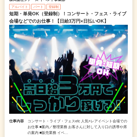
アルバイト
パート
登録制
短期・単発OK（登録制）！コンサート・フェス・ライブ
会場などでのお仕事！【日給3万円×日払いOK】
仕事内容
コンサート・ライブ・フェスetc 人気×レアイベント会場での
お仕事 ■案内／整理業務 お客さんに対して入り口の誘導や席
の案内 ■販売業務 イベ…