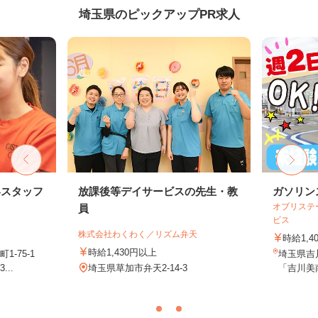
埼玉県のピックアップPR求人
客スタッフ
放課後等デイサービスの先生・教
ガソリン
オブリステ
員
ビス
株式会社わくわく／リズム弁天
時給1,4
時給1,430円以上
-75-1
埼玉県吉川
..
埼玉県草加市弁天2-14-3
「吉川美南