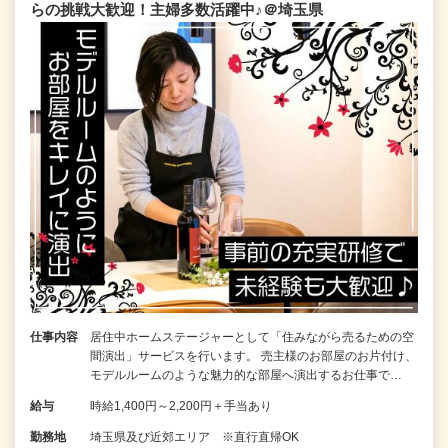
らの挑戦大歓迎！主婦多数活躍中♪＠埼玉県
仕事内容
居住中ホームステージャーとして「住みながら売るための空
間演出」サービスを行います。 売主様のお部屋のお片付け、
モデルルームのような魅力的な部屋へ演出するお仕事で…
給与
時給1,400円～2,200円＋手当あり
勤務地
埼玉県及び近郊エリア ※直行直帰OK