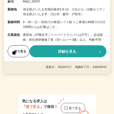
給与
時給1,300円
勤務地
埼玉県さいたま市南区根岸3-8-14 六辻ビル（活動エリア／
埼玉県さいたま市・川口市・蕨市・戸田市）
勤務時間
8：00～21：00内での希望シフト制 ☆ご希望の時間での1日
1時間からお仕事はござ…
応募資格
要普免（AT限定可／ペーパードライバーは不可）、必須資
格：初任者研修修了者（旧ヘルパー2級）以上、年齢不問
詳細を見る
後で見る
更新日： 2026/07/17 掲載終了日： 2026/09/18
1
気になる求人は
「
後で見る
」で保存！