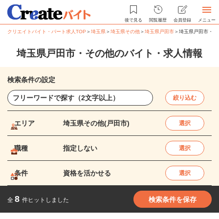
後で見る
閲覧履歴
会員登録
メニュー
クリエイトバイト・パート求人TOP
＞
埼玉県
＞
埼玉県その他
＞
埼玉県戸田市
＞
埼玉県戸田市・そ
埼玉県戸田市・その他のバイト・求人情報
検索条件の設定
絞り込む
エリア
埼玉県その他(戸田市)
選択
職種
指定しない
選択
条件
資格を活かせる
選択
8
検索条件を保存
全
件ヒットしました