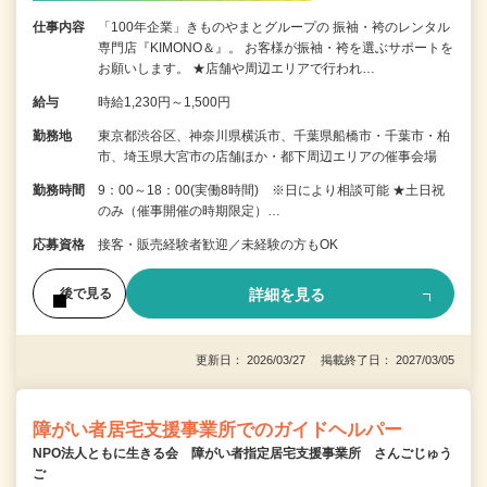
仕事内容
「100年企業」きものやまとグループの 振袖・袴のレンタル
専門店『KIMONO＆』。 お客様が振袖・袴を選ぶサポートを
お願いします。 ★店舗や周辺エリアで行われ…
給与
時給1,230円～1,500円
勤務地
東京都渋谷区、神奈川県横浜市、千葉県船橋市・千葉市・柏
市、埼玉県大宮市の店舗ほか・都下周辺エリアの催事会場
勤務時間
9：00～18：00(実働8時間) ※日により相談可能 ★土日祝
のみ（催事開催の時期限定）…
応募資格
接客・販売経験者歓迎／未経験の方もOK
詳細を見る
後で見る
更新日： 2026/03/27 掲載終了日： 2027/03/05
障がい者居宅支援事業所でのガイドヘルパー
NPO法人ともに生きる会 障がい者指定居宅支援事業所 さんごじゅう
ご