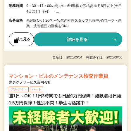
勤務時間
9：30～17：00の間で4～6H勤務で応相談 ※月8日以上(土日
4日含む) （例） ・…
応募資格
未経験OK！20代～40代の女性スタッフ活躍中♪Wワーク・副
業・扶養範囲内勤務もOK！
詳細を見る
後で見る
更新日： 2026/03/04 掲載終了日： 2026/09/30
マンション・ビルのメンテナンス検査作業員
光テクノサービス合同会社
アルバイト
パート
週1日～OK！1日3時間でも日給1万円保障！経験者は日給
1.5万円保障！性別不問！学生も活躍中！