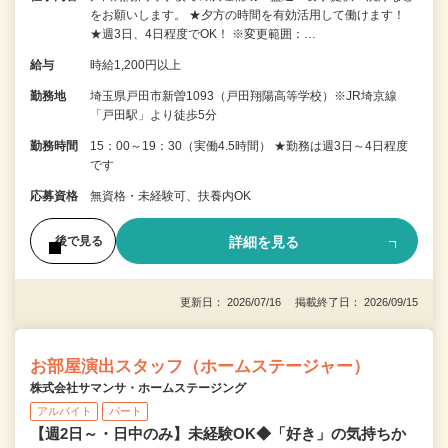
をお願いします。 ★夕方の時間を有効活用して働けます！
★週3日、4日程度でOK！ ※変更範囲：…
給与
時給1,200円以上
勤務地
埼玉県戸田市新曽1093（戸田翔陽高等学校）※JR埼京線
「戸田駅」より徒歩5分
勤務時間
15：00～19：30（実働4.5時間） ★勤務は週3日～4日程度
です
応募資格
無資格・未経験可、扶養内OK
詳細を見る
後で見る
更新日： 2026/07/16 掲載終了日： 2026/09/15
お部屋演出スタッフ（ホームステージャー）
株式会社サマンサ・ホームステージング
アルバイト
パート
【週2日～・日中のみ】未経験OK◆「好き」の気持ちか