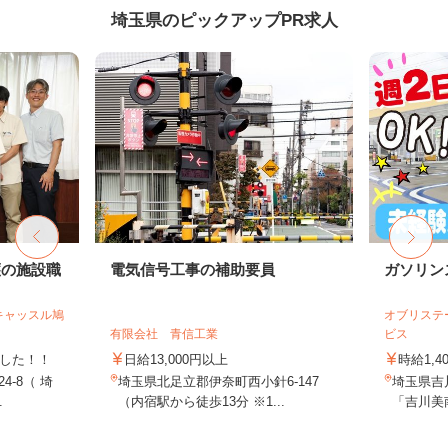
埼玉県のピックアップPR求人
護の施設職
電気信号工事の補助要員
ガソリン
キャッスル鳩
オブリステ
有限会社 青信工業
ビス
ました！！
日給13,000円以上
時給1,4
4-8（ 埼
埼玉県北足立郡伊奈町西小針6-147
埼玉県吉川
.
（内宿駅から徒歩13分 ※1...
「吉川美南