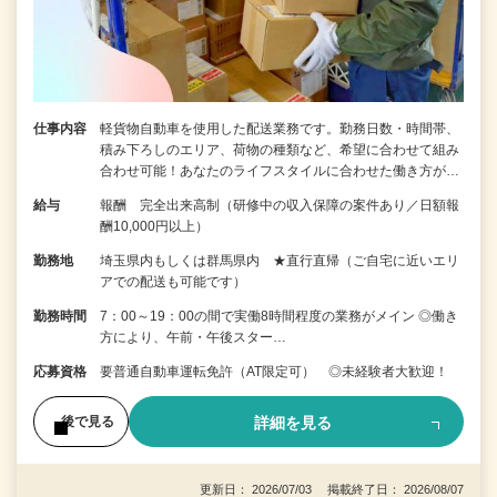
仕事内容
軽貨物自動車を使用した配送業務です。勤務日数・時間帯、
積み下ろしのエリア、荷物の種類など、希望に合わせて組み
合わせ可能！あなたのライフスタイルに合わせた働き方が…
給与
報酬 完全出来高制（研修中の収入保障の案件あり／日額報
酬10,000円以上）
勤務地
埼玉県内もしくは群馬県内 ★直行直帰（ご自宅に近いエリ
アでの配送も可能です）
勤務時間
7：00～19：00の間で実働8時間程度の業務がメイン ◎働き
方により、午前・午後スター…
応募資格
要普通自動車運転免許（AT限定可） ◎未経験者大歓迎！
詳細を見る
後で見る
更新日： 2026/07/03 掲載終了日： 2026/08/07