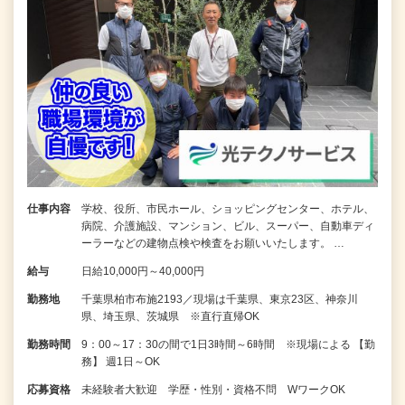
仕事内容
学校、役所、市民ホール、ショッピングセンター、ホテル、
病院、介護施設、マンション、ビル、スーパー、自動車ディ
ーラーなどの建物点検や検査をお願いいたします。 …
給与
日給10,000円～40,000円
勤務地
千葉県柏市布施2193／現場は千葉県、東京23区、神奈川
県、埼玉県、茨城県 ※直行直帰OK
勤務時間
9：00～17：30の間で1日3時間～6時間 ※現場による 【勤
務】 週1日～OK
応募資格
未経験者大歓迎 学歴・性別・資格不問 WワークOK