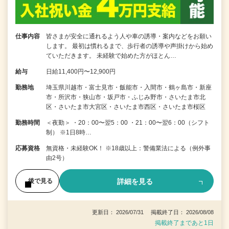
仕事内容
皆さまが安全に通れるよう人や車の誘導・案内などをお願い
します。 最初は慣れるまで、歩行者の誘導や声掛けから始め
ていただきます。 未経験で始めた方がほとん…
給与
日給11,400円〜12,900円
勤務地
埼玉県川越市・富士見市・飯能市・入間市・鶴ヶ島市・新座
市・所沢市・狭山市・坂戸市・ふじみ野市・さいたま市北
区・さいたま市大宮区・さいたま市西区・さいたま市桜区
勤務時間
＜夜勤＞ ・20：00〜翌5：00 ・21：00〜翌6：00（シフト
制） ※1日8時…
応募資格
無資格・未経験OK！ ※18歳以上：警備業法による（例外事
由2号）
詳細を見る
後で見る
更新日： 2026/07/31 掲載終了日： 2026/08/08
掲載終了まであと1日