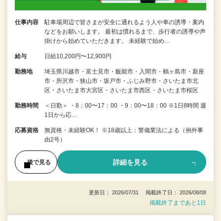
仕事内容
駐車場周辺で皆さまが安全に通れるよう人や車の誘導・案内
などをお願いします。 最初は慣れるまで、歩行者の誘導や声
掛けから始めていただきます。 未経験で始め…
給与
日給10,200円〜12,900円
勤務地
埼玉県川越市・富士見市・飯能市・入間市・鶴ヶ島市・新座
市・所沢市・狭山市・坂戸市・ふじみ野市・さいたま市北
区・さいたま市大宮区・さいたま市西区・さいたま市桜区
勤務時間
＜日勤＞ ・8：00〜17：00 ・9：00〜18：00 ※1日8時間 週
1日から応…
応募資格
無資格・未経験OK！ ※18歳以上：警備業法による（例外事
由2号）
詳細を見る
後で見る
更新日： 2026/07/31 掲載終了日： 2026/08/08
掲載終了まであと1日