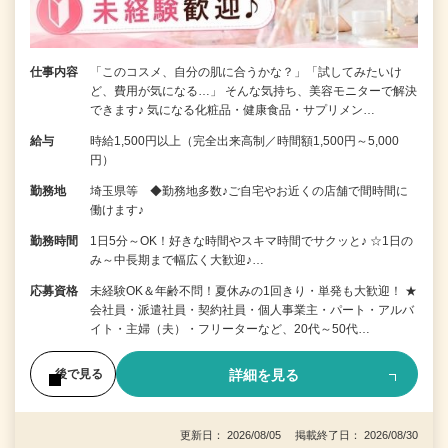
仕事内容
「このコスメ、自分の肌に合うかな？」「試してみたいけ
ど、費用が気になる…」 そんな気持ち、美容モニターで解決
できます♪ 気になる化粧品・健康食品・サプリメン…
給与
時給1,500円以上（完全出来高制／時間額1,500円～5,000
円）
勤務地
埼玉県等 ◆勤務地多数♪ご自宅やお近くの店舗で間時間に
働けます♪
勤務時間
1日5分～OK！好きな時間やスキマ時間でサクッと♪ ☆1日の
み～中長期まで幅広く大歓迎♪…
応募資格
未経験OK＆年齢不問！夏休みの1回きり・単発も大歓迎！ ★
会社員・派遣社員・契約社員・個人事業主・パート・アルバ
イト・主婦（夫）・フリーターなど、20代～50代…
詳細を見る
後で見る
更新日： 2026/08/05 掲載終了日： 2026/08/30