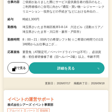
仕事内容
ご依頼がありました際にサービス提供責任者の指示のもと、
ご利用者様のご自宅に向かい“通院・買い物・レジャー・レク
リエーション・役所などの手続き”などにおける外出の…
給与
時給1,300円
勤務地
埼玉県さいたま市南区根岸3-8-14 六辻ビル（活動エリア／
埼玉県さいたま市・川口市・蕨市・戸田市）
勤務時間
8：00～21：00内での希望シフト制 ☆ご希望の時間での1日
1時間からお仕事はござ…
応募資格
要普免（AT限定可／ペーパードライバーは不可）、必須資
格：初任者研修修了者（旧ヘルパー2級）以上、年齢不問
詳細を見る
後で見る
更新日： 2026/07/17 掲載終了日： 2026/09/18
イベントの運営サポート
株式会社シアーズ イベント事業部
アルバイト
パート
登録制