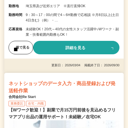
勤務地
埼玉県及び近郊エリア ※直行直帰OK
勤務時間
9：30～17：00の間で4～6H勤務で応相談 ※月8日以上(土日
4日含む) （例） ・…
応募資格
未経験OK！20代～40代の女性スタッフ活躍中♪Wワーク・副
業・扶養範囲内勤務もOK！
詳細を見る
後で見る
更新日： 2026/03/04 掲載終了日： 2026/09/30
ネットショップのデータ入力・商品登録および発
送軽作業
合同会社Re Start
業務委託
在宅・内職
【Wワーク歓迎！】副業で月15万円前後を見込めるフリ
マアプリ出品の運用サポート！未経験／在宅OK