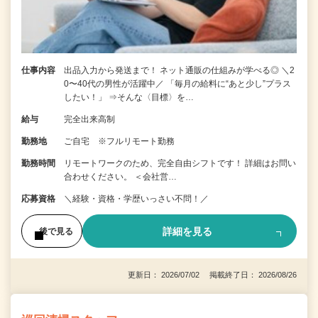
仕事内容
出品入力から発送まで！ ネット通販の仕組みが学べる◎ ＼2
0〜40代の男性が活躍中／ 「毎月の給料に“あと少し”プラス
したい！」 ⇒そんな〈目標〉を…
給与
完全出来高制
勤務地
ご自宅 ※フルリモート勤務
勤務時間
リモートワークのため、完全自由シフトです！ 詳細はお問い
合わせください。 ＜会社営…
応募資格
＼経験・資格・学歴いっさい不問！／
詳細を見る
後で見る
更新日： 2026/07/02 掲載終了日： 2026/08/26