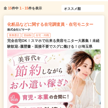
15
1
-
15
全
件中
件を表示
化粧品などに関する在宅調査員・在宅モニター
株式会社ビサーチ
業務委託
登録制
在宅・内職
完全在宅OK！スマホで出来る美容モニター大募集！未経
験歓迎♪履歴書・面接不要でスグに働ける！@埼玉県