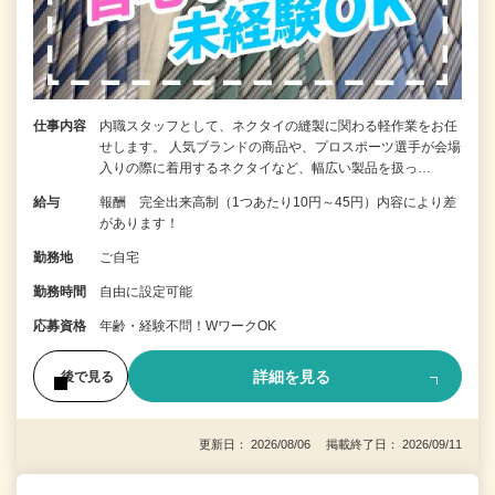
仕事内容
内職スタッフとして、ネクタイの縫製に関わる軽作業をお任
せします。 人気ブランドの商品や、プロスポーツ選手が会場
入りの際に着用するネクタイなど、幅広い製品を扱っ…
給与
報酬 完全出来高制（1つあたり10円～45円）内容により差
があります！
勤務地
ご自宅
勤務時間
自由に設定可能
応募資格
年齢・経験不問！WワークOK
詳細を見る
後で見る
更新日： 2026/08/06 掲載終了日： 2026/09/11