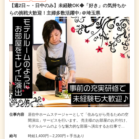
【週2日～・日中のみ】未経験OK◆「好き」の気持ちか
らの挑戦大歓迎！主婦多数活躍中♪＠埼玉県
仕事内容
居住中ホームステージャーとして「住みながら売るための空
間演出」サービスを行います。 売主様のお部屋のお片付け、
モデルルームのような魅力的な部屋へ演出するお仕事で…
給与
時給1,400円～2,200円＋手当あり