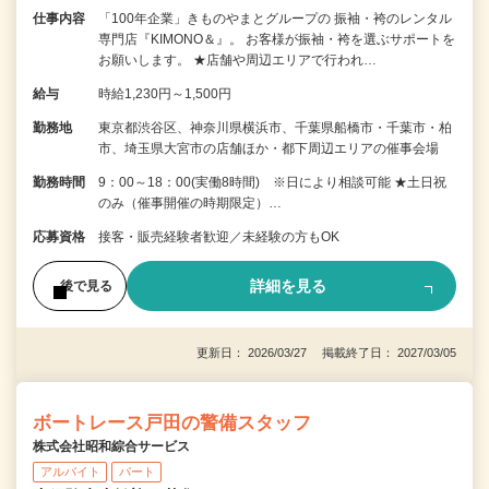
仕事内容
「100年企業」きものやまとグループの 振袖・袴のレンタル
専門店『KIMONO＆』。 お客様が振袖・袴を選ぶサポートを
お願いします。 ★店舗や周辺エリアで行われ…
給与
時給1,230円～1,500円
勤務地
東京都渋谷区、神奈川県横浜市、千葉県船橋市・千葉市・柏
市、埼玉県大宮市の店舗ほか・都下周辺エリアの催事会場
勤務時間
9：00～18：00(実働8時間) ※日により相談可能 ★土日祝
のみ（催事開催の時期限定）…
応募資格
接客・販売経験者歓迎／未経験の方もOK
詳細を見る
後で見る
更新日： 2026/03/27 掲載終了日： 2027/03/05
ボートレース戸田の警備スタッフ
株式会社昭和綜合サービス
アルバイト
パート