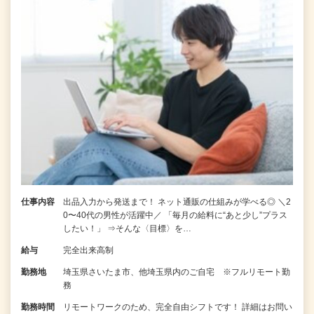
仕事内容
出品入力から発送まで！ ネット通販の仕組みが学べる◎ ＼2
0〜40代の男性が活躍中／ 「毎月の給料に“あと少し”プラス
したい！」 ⇒そんな〈目標〉を…
給与
完全出来高制
勤務地
埼玉県さいたま市、他埼玉県内のご自宅 ※フルリモート勤
務
勤務時間
リモートワークのため、完全自由シフトです！ 詳細はお問い