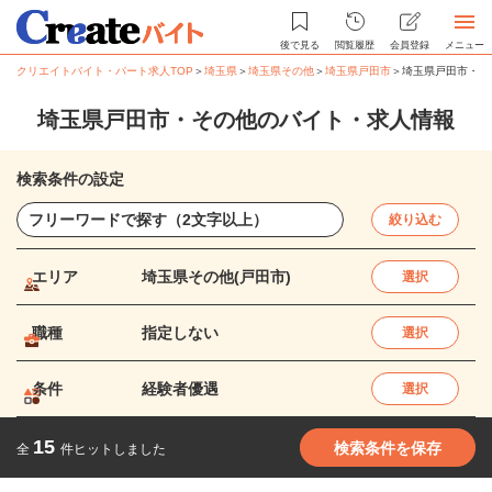
後で見る
閲覧履歴
会員登録
メニュー
クリエイトバイト・パート求人TOP
＞
埼玉県
＞
埼玉県その他
＞
埼玉県戸田市
＞
埼玉県戸田市・そ
埼玉県戸田市・その他のバイト・求人情報
検索条件の設定
絞り込む
エリア
埼玉県その他(戸田市)
選択
職種
指定しない
選択
条件
経験者優遇
選択
15
検索条件を保存
全
件ヒットしました