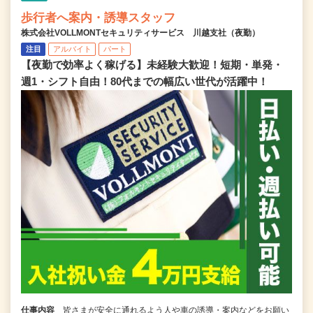
歩行者へ案内・誘導スタッフ
株式会社VOLLMONTセキュリティサービス 川越支社（夜勤）
注目
アルバイト
パート
【夜勤で効率よく稼げる】未経験大歓迎！短期・単発・
週1・シフト自由！80代までの幅広い世代が活躍中！
仕事内容
皆さまが安全に通れるよう人や車の誘導・案内などをお願い