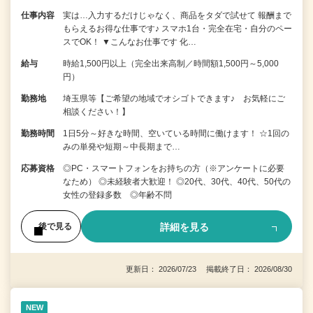
仕事内容
実は…入力するだけじゃなく、商品をタダで試せて 報酬まで
もらえるお得な仕事です♪ スマホ1台・完全在宅・自分のペー
スでOK！ ▼こんなお仕事です 化…
給与
時給1,500円以上（完全出来高制／時間額1,500円～5,000
円）
勤務地
埼玉県等【ご希望の地域でオシゴトできます♪ お気軽にご
相談ください！】
勤務時間
1日5分～好きな時間、空いている時間に働けます！ ☆1回の
みの単発や短期～中長期まで…
応募資格
◎PC・スマートフォンをお持ちの方（※アンケートに必要
なため） ◎未経験者大歓迎！ ◎20代、30代、40代、50代の
女性の登録多数 ◎年齢不問
詳細を見る
後で見る
更新日： 2026/07/23 掲載終了日： 2026/08/30
NEW