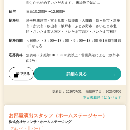
掛けから始めていただきます。 未経験で始め…
給与
日給10,200円〜12,900円
勤務地
埼玉県川越市・富士見市・飯能市・入間市・鶴ヶ島市・新座
市・所沢市・狭山市・坂戸市・ふじみ野市・さいたま市北
区・さいたま市大宮区・さいたま市西区・さいたま市桜区
勤務時間
＜日勤＞ ・8：00〜17：00 ・9：00〜18：00 ※1日8時間 週
1日から応…
応募資格
無資格・未経験OK！ ※18歳以上：警備業法による（例外事
由2号）
詳細を見る
後で見る
更新日： 2026/07/31 掲載終了日： 2026/08/08
本日掲載終了になります
お部屋演出スタッフ（ホームステージャー）
株式会社サマンサ・ホームステージング
アルバイト
パート