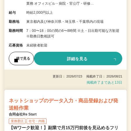
業務 オフィスビル・病院・官公庁・研修…
給与
時給2,000円以上
勤務地
東京都内及び神奈川県・埼玉県・千葉県内の現場
勤務時間
7：00〜18：00の間の6〜8時間 ※土・日出勤可能な方歓迎
※勤務日数相談可
応募資格
未経験者歓迎
詳細を見る
後で見る
更新日： 2026/07/23 掲載終了日： 2026/08/21
掲載終了まであと13日
ネットショップのデータ入力・商品登録および発
送軽作業
合同会社Re Start
業務委託
在宅・内職
【Wワーク歓迎！】副業で月15万円前後を見込めるフリ