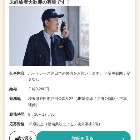
未経験者大歓迎の募集です！
仕事内容
ボートレース戸田での警備をお願いします。 ※変更範囲：変
更なし
給与
日給9,200円
勤務地
埼玉県戸田市戸田公園8-22（JR埼京線「戸田公園駅」下車、
徒歩）
勤務時間
9：30～17：30
応募資格
18歳以上（警備業法による／例外事由2号）
詳細を見る
後で見る