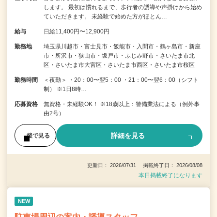
します。 最初は慣れるまで、歩行者の誘導や声掛けから始め
ていただきます。 未経験で始めた方がほとん…
給与
日給11,400円〜12,900円
勤務地
埼玉県川越市・富士見市・飯能市・入間市・鶴ヶ島市・新座
市・所沢市・狭山市・坂戸市・ふじみ野市・さいたま市北
区・さいたま市大宮区・さいたま市西区・さいたま市桜区
勤務時間
＜夜勤＞ ・20：00〜翌5：00 ・21：00〜翌6：00（シフト
制） ※1日8時…
応募資格
無資格・未経験OK！ ※18歳以上：警備業法による（例外事
由2号）
詳細を見る
後で見る
更新日： 2026/07/31 掲載終了日： 2026/08/08
本日掲載終了になります
NEW