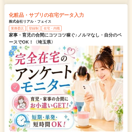
化粧品・サプリの在宅データ入力
株式会社リアル・フェイス
業務委託
登録制
在宅・内職
家事・育児の合間にコツコツ稼ぐ♪ノルマなし・自分のペ
ースでOK！〈埼玉県〉