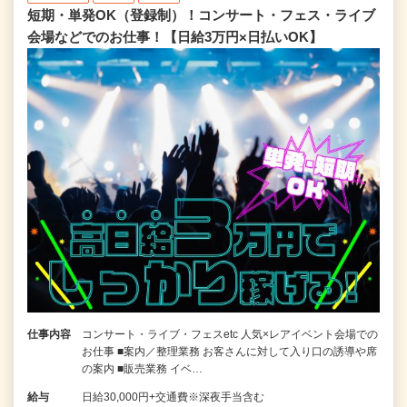
短期・単発OK（登録制）！コンサート・フェス・ライブ
会場などでのお仕事！【日給3万円×日払いOK】
仕事内容
コンサート・ライブ・フェスetc 人気×レアイベント会場での
お仕事 ■案内／整理業務 お客さんに対して入り口の誘導や席
の案内 ■販売業務 イベ…
給与
日給30,000円+交通費※深夜手当含む