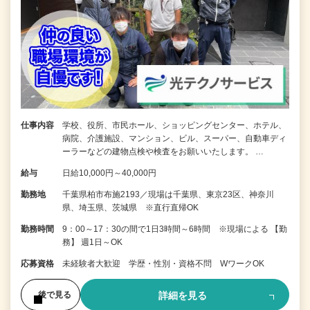
仕事内容
学校、役所、市民ホール、ショッピングセンター、ホテル、
病院、介護施設、マンション、ビル、スーパー、自動車ディ
ーラーなどの建物点検や検査をお願いいたします。 …
給与
日給10,000円～40,000円
勤務地
千葉県柏市布施2193／現場は千葉県、東京23区、神奈川
県、埼玉県、茨城県 ※直行直帰OK
勤務時間
9：00～17：30の間で1日3時間～6時間 ※現場による 【勤
務】 週1日～OK
応募資格
未経験者大歓迎 学歴・性別・資格不問 WワークOK
詳細を見る
後で見る