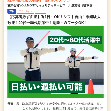
駐車場周辺の案内・誘導スタッフ
株式会社VOLLMONTセキュリティサービス 川越支社（駐車場）
注目
アルバイト
パート
【応募者必ず面接】週1日～OK！シフト自由！未経験大
歓迎！20代〜80代活躍中！副業・WワークOK！
仕事内容
駐車場周辺で皆さまが安全に通れるよう人や車の誘導・案内
などをお願いします。 最初は慣れるまで、歩行者の誘導や声