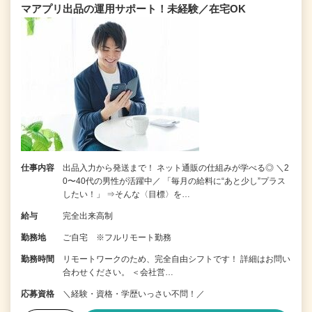
マアプリ出品の運用サポート！未経験／在宅OK
仕事内容
出品入力から発送まで！ ネット通販の仕組みが学べる◎ ＼2
0〜40代の男性が活躍中／ 「毎月の給料に“あと少し”プラス
したい！」 ⇒そんな〈目標〉を…
給与
完全出来高制
勤務地
ご自宅 ※フルリモート勤務
勤務時間
リモートワークのため、完全自由シフトです！ 詳細はお問い
合わせください。 ＜会社営…
応募資格
＼経験・資格・学歴いっさい不問！／