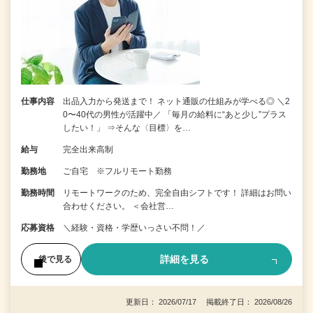
仕事内容
出品入力から発送まで！ ネット通販の仕組みが学べる◎ ＼2
0〜40代の男性が活躍中／ 「毎月の給料に“あと少し”プラス
したい！」 ⇒そんな〈目標〉を…
給与
完全出来高制
勤務地
ご自宅 ※フルリモート勤務
勤務時間
リモートワークのため、完全自由シフトです！ 詳細はお問い
合わせください。 ＜会社営…
応募資格
＼経験・資格・学歴いっさい不問！／
詳細を見る
後で見る
更新日： 2026/07/17 掲載終了日： 2026/08/26