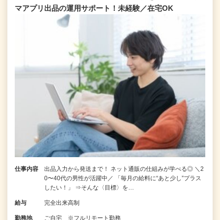
マアプリ出品の運用サポート！未経験／在宅OK
仕事内容
出品入力から発送まで！ ネット通販の仕組みが学べる◎ ＼2
0〜40代の男性が活躍中／ 「毎月の給料に“あと少し”プラス
したい！」 ⇒そんな〈目標〉を…
給与
完全出来高制
勤務地
ご自宅 ※フルリモート勤務