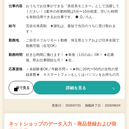
仕事内容
おうちでお仕事ができる『美容系モニター』として活躍して
ください！ 1案件の作業時間は5分〜10分程度。空いた時間
を有効活用できるお仕事です。 ◆【いろん…
給与
完全出来高制 ★謝礼は、最短で当日のうちに受け取れま
す！
勤務地
ご自宅※フルリモート勤務 埼玉県エリアおよび日本全国で
勤務可能（在宅OK）
勤務時間
好きな時間に働けます！ ★単発（1日のみ）OK！ ★応募
後、即お仕事開始も可！ ★在…
応募資格
＜未経験者OK／年齢不問＞⇒★特に20代〜50代の女性の登
録多数★ ※スマートフォンもしくはパソコンをお持ちの方
詳細を見る
後で見る
更新日： 2026/07/31 掲載終了日： 2026/08/24
ネットショップのデータ入力・商品登録および発