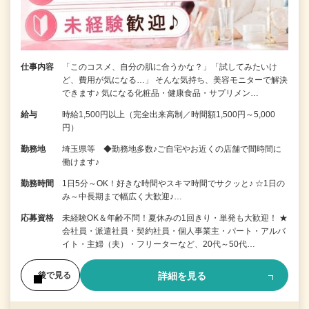
仕事内容
「このコスメ、自分の肌に合うかな？」「試してみたいけ
ど、費用が気になる…」 そんな気持ち、美容モニターで解決
できます♪ 気になる化粧品・健康食品・サプリメン…
給与
時給1,500円以上（完全出来高制／時間額1,500円～5,000
円）
勤務地
埼玉県等 ◆勤務地多数♪ご自宅やお近くの店舗で間時間に
働けます♪
勤務時間
1日5分～OK！好きな時間やスキマ時間でサクッと♪ ☆1日の
み～中長期まで幅広く大歓迎♪…
応募資格
未経験OK＆年齢不問！夏休みの1回きり・単発も大歓迎！ ★
会社員・派遣社員・契約社員・個人事業主・パート・アルバ
イト・主婦（夫）・フリーターなど、20代～50代…
詳細を見る
後で見る