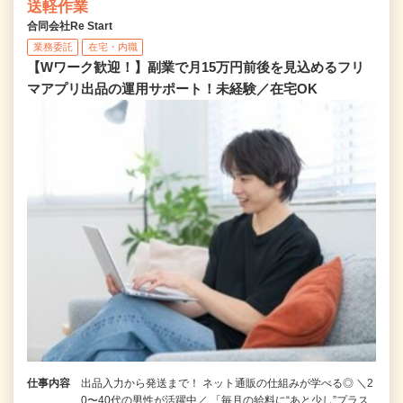
送軽作業
合同会社Re Start
業務委託
在宅・内職
【Wワーク歓迎！】副業で月15万円前後を見込めるフリ
マアプリ出品の運用サポート！未経験／在宅OK
仕事内容
出品入力から発送まで！ ネット通販の仕組みが学べる◎ ＼2
0〜40代の男性が活躍中／ 「毎月の給料に“あと少し”プラス