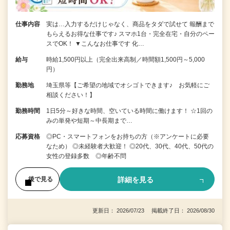
仕事内容
実は…入力するだけじゃなく、商品をタダで試せて 報酬まで
もらえるお得な仕事です♪ スマホ1台・完全在宅・自分のペー
スでOK！ ▼こんなお仕事です 化…
給与
時給1,500円以上（完全出来高制／時間額1,500円～5,000
円）
勤務地
埼玉県等【ご希望の地域でオシゴトできます♪ お気軽にご
相談ください！】
勤務時間
1日5分～好きな時間、空いている時間に働けます！ ☆1回の
みの単発や短期～中長期まで…
応募資格
◎PC・スマートフォンをお持ちの方（※アンケートに必要
なため） ◎未経験者大歓迎！ ◎20代、30代、40代、50代の
女性の登録多数 ◎年齢不問
詳細を見る
後で見る
更新日： 2026/07/23 掲載終了日： 2026/08/30