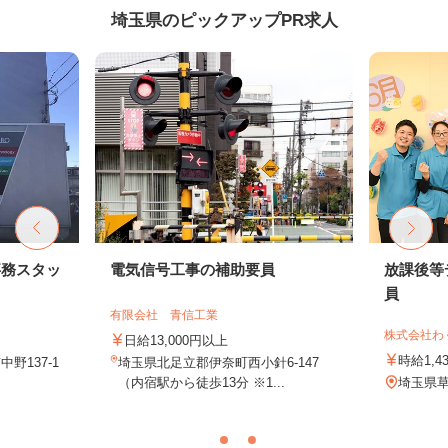
埼玉県のピックアップPR求人
事務スタッ
電気信号工事の補助要員
放課後等
員
有限会社 青信工業
株式会社わ
日給13,000円以上
時給1,4
野137-1
埼玉県北足立郡伊奈町西小針6-147
（内宿駅から徒歩13分 ※1...
埼玉県草加