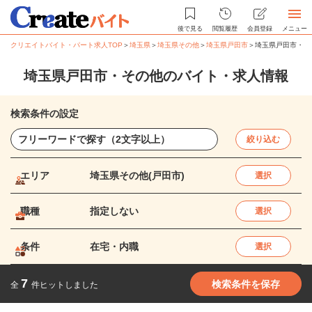
後で見る
閲覧履歴
会員登録
メニュー
クリエイトバイト・パート求人TOP
＞
埼玉県
＞
埼玉県その他
＞
埼玉県戸田市
＞
埼玉県戸田市・そ
埼玉県戸田市・その他のバイト・求人情報
検索条件の設定
絞り込む
エリア
埼玉県その他(戸田市)
選択
職種
指定しない
選択
条件
在宅・内職
選択
7
検索条件を保存
全
件ヒットしました