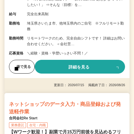
したい！」 ⇒そんな〈目標〉を…
給与
完全出来高制
勤務地
埼玉県さいたま市、他埼玉県内のご自宅 ※フルリモート勤
務
勤務時間
リモートワークのため、完全自由シフトです！ 詳細はお問い
合わせください。 ＜会社営…
応募資格
＼経験・資格・学歴いっさい不問！／
詳細を見る
後で見る
更新日： 2026/07/15 掲載終了日： 2026/08/26
ネットショップのデータ入力・商品登録および発
送軽作業
合同会社Re Start
業務委託
在宅・内職
【Wワーク歓迎！】副業で月15万円前後を見込めるフリ