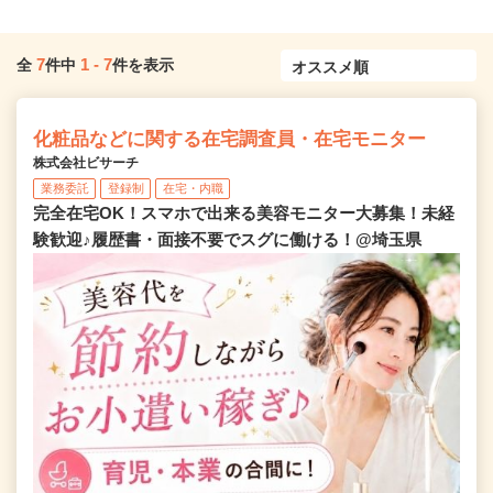
7
1
-
7
全
件中
件を表示
化粧品などに関する在宅調査員・在宅モニター
株式会社ビサーチ
業務委託
登録制
在宅・内職
完全在宅OK！スマホで出来る美容モニター大募集！未経
験歓迎♪履歴書・面接不要でスグに働ける！@埼玉県