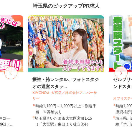
埼玉県のピックアップPR求人
振袖・袴レンタル、フォトスタジ
セルフサ
オの運営スタッ...
ンドスタ
KIMONO＆ 大宮店／株式会社アニバーサ
リー
オブリステ
時給1,120円～1,200円以上＋別途手
時給1,
当 ※昇給あり
扱資格所持
井コー
埼玉県さいたま市大宮区宮町1-15
埼玉県川越
1（...
（「大宮駅」東口より徒歩3分）
線「本川越