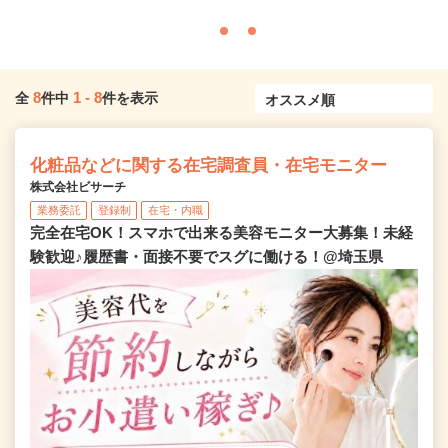
8
1
-
8
全
件中
件を表示
化粧品などに関する在宅調査員・在宅モニター
株式会社ビサーチ
業務委託
登録制
在宅・内職
完全在宅OK！スマホで出来る美容モニター大募集！未経
験歓迎♪履歴書・面接不要でスグに働ける！@埼玉県