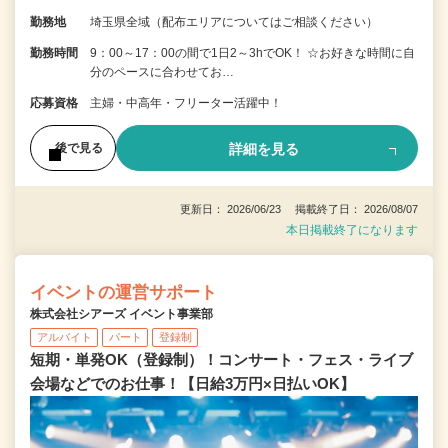
勤務地
埼玉県全域（配布エリアについてはご相談ください）
勤務時間
9：00～17：00の間で1日2～3hでOK！ ☆お好きな時間に自
分のペースに合わせてお…
応募資格
主婦・中高年・フリーター活躍中！
詳細を見る
後で見る
更新日： 2026/06/23 掲載終了日： 2026/08/07
本日掲載終了になります
イベントの運営サポート
株式会社シアーズ イベント事業部
アルバイト
パート
登録制
短期・単発OK（登録制）！コンサート・フェス・ライブ
会場などでのお仕事！【日給3万円×日払いOK】