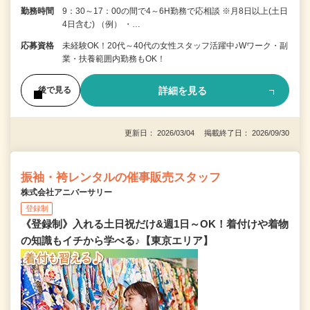
勤務時間
9：30～17：00の間で4～6H勤務で応相談 ※月8日以上(土日
4日含む) （例） ・…
応募資格
未経験OK！20代～40代の女性スタッフ活躍中♪Wワーク・副
業・扶養範囲内勤務もOK！
詳細を見る
後で見る
更新日： 2026/03/04 掲載終了日： 2026/09/30
振袖・袴レンタルの催事販売スタッフ
株式会社アニバーサリー
登録制
《登録制》入れる土日祝だけ&週1日～OK！着付けや着物
の知識もイチから学べる♪【東京エリア】