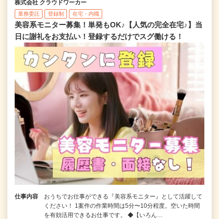
株式会社 クラウドワーカー
業務委託
登録制
在宅・内職
美容系モニター募集！単発もOK♪【人気の完全在宅♪】当
日に謝礼をお支払い！登録するだけでスグ働ける！
仕事内容
おうちでお仕事ができる『美容系モニター』として活躍して
ください！ 1案件の作業時間は5分〜10分程度。空いた時間
を有効活用できるお仕事です。 ◆【いろん…