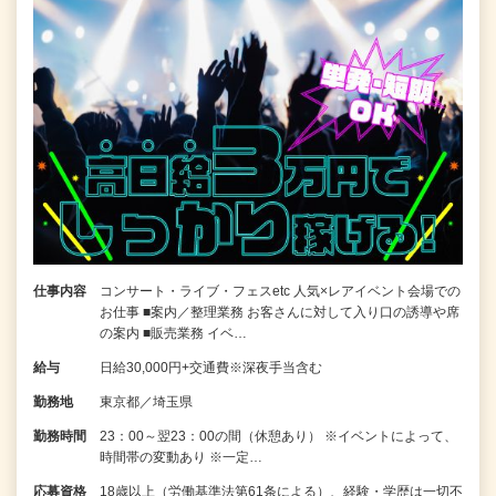
仕事内容
コンサート・ライブ・フェスetc 人気×レアイベント会場での
お仕事 ■案内／整理業務 お客さんに対して入り口の誘導や席
の案内 ■販売業務 イベ…
給与
日給30,000円+交通費※深夜手当含む
勤務地
東京都／埼玉県
勤務時間
23：00～翌23：00の間（休憩あり） ※イベントによって、
時間帯の変動あり ※一定…
応募資格
18歳以上（労働基準法第61条による）、経験・学歴は一切不