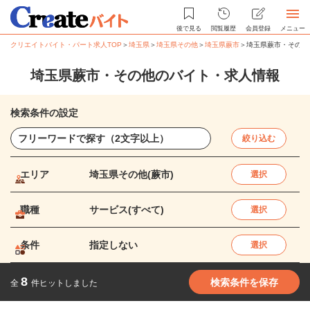
後で見る
閲覧履歴
会員登録
メニュー
クリエイトバイト・パート求人TOP
＞
埼玉県
＞
埼玉県その他
＞
埼玉県蕨市
＞
埼玉県蕨市・その他
埼玉県蕨市・その他のバイト・求人情報
検索条件の設定
絞り込む
エリア
埼玉県その他(蕨市)
選択
職種
サービス(すべて)
選択
条件
指定しない
選択
8
検索条件を保存
全
件ヒットしました