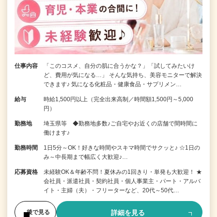
仕事内容
「このコスメ、自分の肌に合うかな？」「試してみたいけ
ど、費用が気になる…」 そんな気持ち、美容モニターで解決
できます♪ 気になる化粧品・健康食品・サプリメン…
給与
時給1,500円以上（完全出来高制／時間額1,500円～5,000
円）
勤務地
埼玉県等 ◆勤務地多数♪ご自宅やお近くの店舗で間時間に
働けます♪
勤務時間
1日5分～OK！好きな時間やスキマ時間でサクッと♪ ☆1日の
み～中長期まで幅広く大歓迎♪…
応募資格
未経験OK＆年齢不問！夏休みの1回きり・単発も大歓迎！ ★
会社員・派遣社員・契約社員・個人事業主・パート・アルバ
イト・主婦（夫）・フリーターなど、20代～50代…
詳細を見る
後で見る