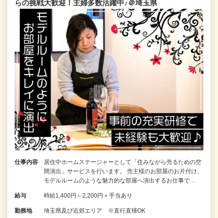
らの挑戦大歓迎！主婦多数活躍中♪＠埼玉県
仕事内容
居住中ホームステージャーとして「住みながら売るための空
間演出」サービスを行います。 売主様のお部屋のお片付け、
モデルルームのような魅力的な部屋へ演出するお仕事で…
給与
時給1,400円～2,200円＋手当あり
勤務地
埼玉県及び近郊エリア ※直行直帰OK