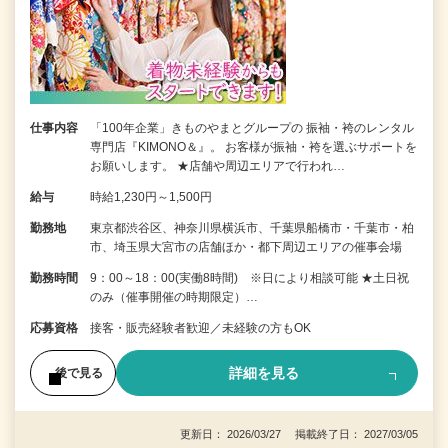
仕事内容
「100年企業」きものやまとグループの 振袖・袴のレンタル
専門店『KIMONO＆』。 お客様が振袖・袴を選ぶサポートを
お願いします。 ★店舗や周辺エリアで行われ…
給与
時給1,230円～1,500円
勤務地
東京都渋谷区、神奈川県横浜市、千葉県船橋市・千葉市・柏
市、埼玉県大宮市の店舗ほか・都下周辺エリアの催事会場
勤務時間
9：00～18：00(実働8時間) ※日により相談可能 ★土日祝
のみ（催事開催の時期限定）…
応募資格
接客・販売経験者歓迎／未経験の方もOK
詳細を見る
後で見る
更新日： 2026/03/27 掲載終了日： 2027/03/05