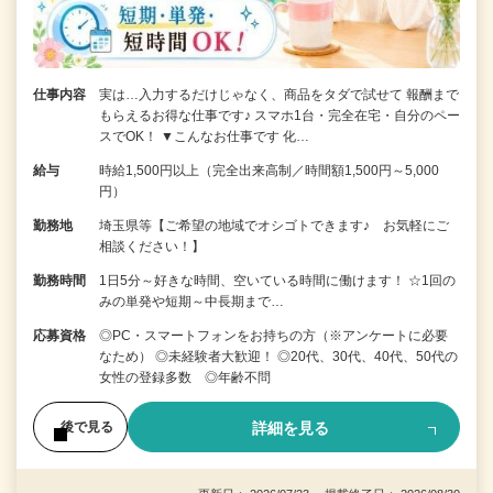
仕事内容
実は…入力するだけじゃなく、商品をタダで試せて 報酬まで
もらえるお得な仕事です♪ スマホ1台・完全在宅・自分のペー
スでOK！ ▼こんなお仕事です 化…
給与
時給1,500円以上（完全出来高制／時間額1,500円～5,000
円）
勤務地
埼玉県等【ご希望の地域でオシゴトできます♪ お気軽にご
相談ください！】
勤務時間
1日5分～好きな時間、空いている時間に働けます！ ☆1回の
みの単発や短期～中長期まで…
応募資格
◎PC・スマートフォンをお持ちの方（※アンケートに必要
なため） ◎未経験者大歓迎！ ◎20代、30代、40代、50代の
女性の登録多数 ◎年齢不問
詳細を見る
後で見る