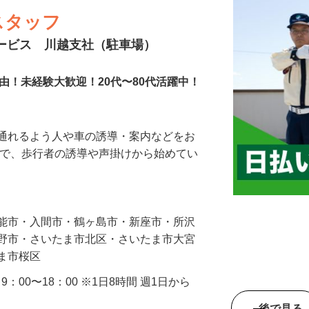
スタッフ
サービス 川越支社（駐車場）
由！未経験大歓迎！20代〜80代活躍中！
に通れるよう人や車の誘導・案内などをお
まで、歩行者の誘導や声掛けから始めてい
…
飯能市・入間市・鶴ヶ島市・新座市・所沢
み野市・さいたま市北区・さいたま市大宮
たま市桜区