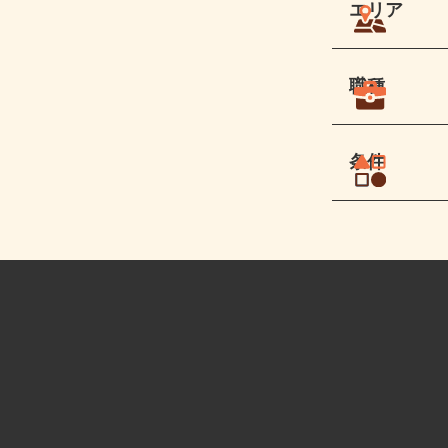
エリア
職種
条件