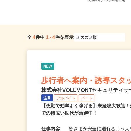
埼玉県吉川市美南4-4-3（JR武蔵野線
埼玉県寄居町内の商業
「吉川美南駅」より徒歩1...
現場のため勤務地固定
全
4
件中
1
-
4
件を表示
NEW
歩行者へ案内・誘導スタ
株式会社VOLLMONTセキュリティ
注目
アルバイト
パート
【夜勤で効率よく稼げる】未経験大歓迎！
での幅広い世代が活躍中！