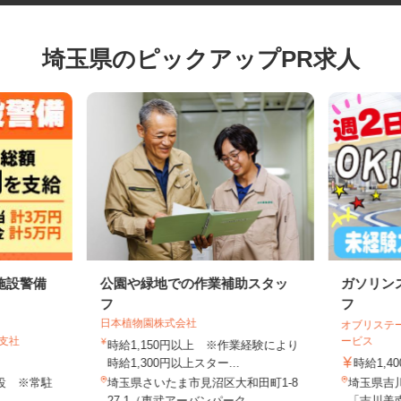
埼玉県のピックアップPR求人
施設警備
公園や緑地での作業補助スタッ
ガソリ
フ
フ
日本植物園株式会社
オブリス
谷支社
ービス
時給1,150円以上 ※作業経験により
時給1,300円以上スター...
時給1,