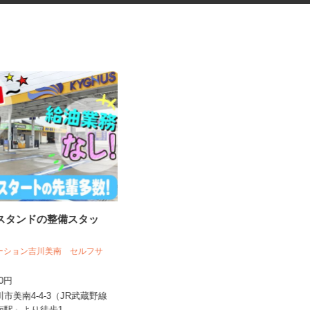
ンスタンドの整備スタッ
寄居町の商業施設での施設警備
スタッフ＜A32...
テーション吉川美南 セルフサ
シンテイ警備株式会社 熊谷支社
400円
日給9,600円以上