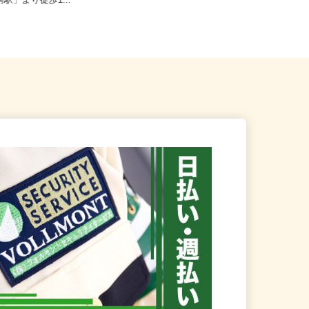
川市美南4-4-3（JR武蔵野線
埼玉県寄居町内の商業施設 ※常駐
南駅」より徒歩1...
現場のため勤務地固定