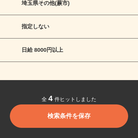
埼玉県その他(蕨市)
指定しない
日給 8000円以上
4
全
件ヒットしました
検索条件を保存