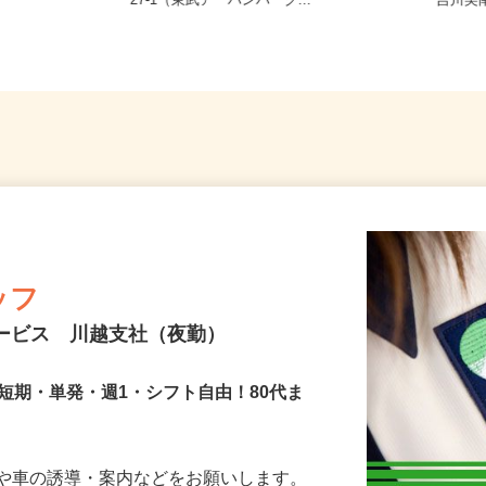
施設 ※常駐
埼玉県さいたま市見沼区大和田町1-8
埼玉県吉
27-1（東武アーバンパーク...
「吉川美
ッフ
サービス 川越支社（夜勤）
短期・単発・週1・シフト自由！80代ま