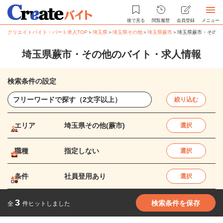
後で見る
閲覧履歴
会員登録
メニュー
クリエイトバイト・パート求人TOP
＞
埼玉県
＞
埼玉県その他
＞
埼玉県蕨市
＞
埼玉県蕨市・その他
埼玉県蕨市・その他のバイト・求人情報
検索条件の設定
絞り込む
エリア
埼玉県その他(蕨市)
選択
職種
指定しない
選択
条件
社員登用あり
選択
3
検索条件を保存
全
件ヒットしました