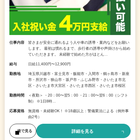
仕事内容
皆さまが安全に通れるよう人や車の誘導・案内などをお願い
します。 最初は慣れるまで、歩行者の誘導や声掛けから始め
ていただきます。 未経験で始めた方がほとん…
給与
日給11,400円〜12,900円
勤務地
埼玉県川越市・富士見市・飯能市・入間市・鶴ヶ島市・新座
市・所沢市・狭山市・坂戸市・ふじみ野市・さいたま市北
区・さいたま市大宮区・さいたま市西区・さいたま市桜区
勤務時間
＜夜勤＞ ・20：00〜翌5：00 ・21：00〜翌6：00（シフト
制） ※1日8時…
応募資格
無資格・未経験OK！ ※18歳以上：警備業法による（例外事
由2号）
詳細を見る
後で見る