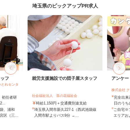
埼玉県のピックアップPR求人
タッフ
就労支援施設での団子屋スタッフ
アンケー
いとれセンタ
株式会社 
社会福祉法人 茶の花福祉会
格、初任者研
完全出来
..
時給1,150円＋交通費別途支給
日のうち
袋、浦和
埼玉県入間市新久227-1（西武池袋線
ご自宅※
区（三...
入間市駅よりバス9分 →...
エリアお