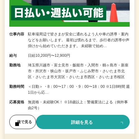
仕事内容
駐車場周辺で皆さまが安全に通れるよう人や車の誘導・案内
などをお願いします。 最初は慣れるまで、歩行者の誘導や声
掛けから始めていただきます。 未経験で始め…
給与
日給10,200円〜12,900円
勤務地
埼玉県川越市・富士見市・飯能市・入間市・鶴ヶ島市・新座
市・所沢市・狭山市・坂戸市・ふじみ野市・さいたま市北
区・さいたま市大宮区・さいたま市西区・さいたま市桜区
勤務時間
＜日勤＞ ・8：00〜17：00 ・9：00〜18：00 ※1日8時間 週
1日から応…
応募資格
無資格・未経験OK！ ※18歳以上：警備業法による（例外事
由2号）
詳細を見る
後で見る