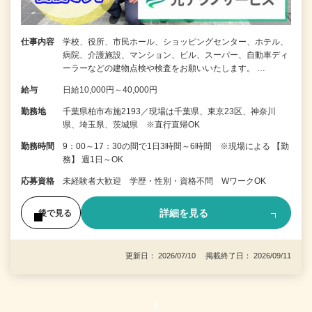
仕事内容
学校、役所、市民ホール、ショッピングセンター、ホテル、
病院、介護施設、マンション、ビル、スーパー、自動車ディ
ーラーなどの建物点検や検査をお願いいたします。 …
給与
日給10,000円～40,000円
勤務地
千葉県柏市布施2193／現場は千葉県、東京23区、神奈川
県、埼玉県、茨城県 ※直行直帰OK
勤務時間
9：00～17：30の間で1日3時間～6時間 ※現場による 【勤
務】 週1日～OK
応募資格
未経験者大歓迎 学歴・性別・資格不問 WワークOK
詳細を見る
後で見る
更新日： 2026/07/10 掲載終了日： 2026/09/11
1