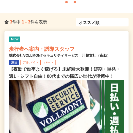
3
1
-
3
全
件中
件を表示
NEW
歩行者へ案内・誘導スタッフ
株式会社VOLLMONTセキュリティサービス 川越支社（夜勤）
注目
アルバイト
パート
【夜勤で効率よく稼げる】未経験大歓迎！短期・単発・
週1・シフト自由！80代までの幅広い世代が活躍中！