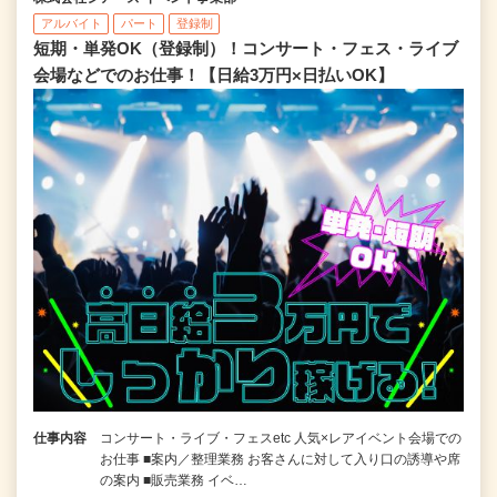
アルバイト
パート
登録制
短期・単発OK（登録制）！コンサート・フェス・ライブ
会場などでのお仕事！【日給3万円×日払いOK】
仕事内容
コンサート・ライブ・フェスetc 人気×レアイベント会場での
お仕事 ■案内／整理業務 お客さんに対して入り口の誘導や席
の案内 ■販売業務 イベ…