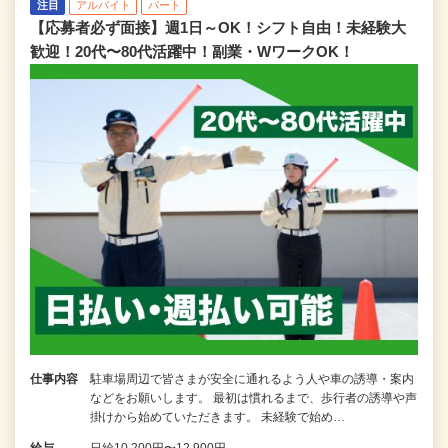
注目
アルバイト
パート
【応募者必ず面接】週1日～OK！シフト自由！未経験大
歓迎！20代〜80代活躍中！副業・WワークOK！
仕事内容
駐車場周辺で皆さまが安全に通れるよう人や車の誘導・案内
などをお願いします。 最初は慣れるまで、歩行者の誘導や声
掛けから始めていただきます。 未経験で始め…
給与
日給10,200円〜12,900円