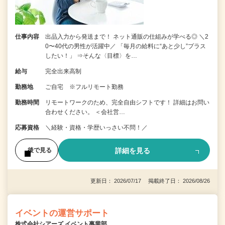
仕事内容
出品入力から発送まで！ ネット通販の仕組みが学べる◎ ＼2
0〜40代の男性が活躍中／ 「毎月の給料に“あと少し”プラス
したい！」 ⇒そんな〈目標〉を…
給与
完全出来高制
勤務地
ご自宅 ※フルリモート勤務
勤務時間
リモートワークのため、完全自由シフトです！ 詳細はお問い
合わせください。 ＜会社営…
応募資格
＼経験・資格・学歴いっさい不問！／
詳細を見る
後で見る
更新日： 2026/07/17 掲載終了日： 2026/08/26
イベントの運営サポート
株式会社シアーズ イベント事業部