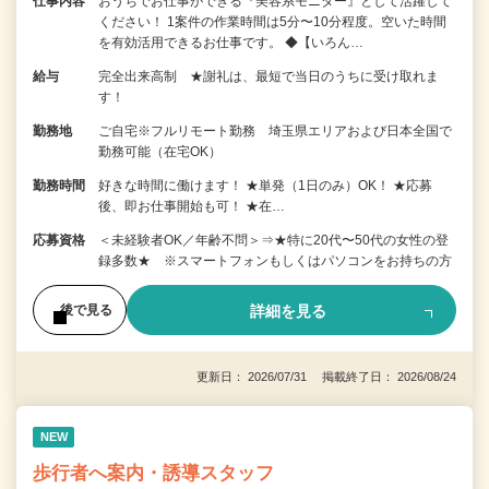
仕事内容
おうちでお仕事ができる『美容系モニター』として活躍して
ください！ 1案件の作業時間は5分〜10分程度。空いた時間
を有効活用できるお仕事です。 ◆【いろん…
給与
完全出来高制 ★謝礼は、最短で当日のうちに受け取れま
す！
勤務地
ご自宅※フルリモート勤務 埼玉県エリアおよび日本全国で
勤務可能（在宅OK）
勤務時間
好きな時間に働けます！ ★単発（1日のみ）OK！ ★応募
後、即お仕事開始も可！ ★在…
応募資格
＜未経験者OK／年齢不問＞⇒★特に20代〜50代の女性の登
録多数★ ※スマートフォンもしくはパソコンをお持ちの方
詳細を見る
後で見る
更新日： 2026/07/31 掲載終了日： 2026/08/24
NEW
歩行者へ案内・誘導スタッフ