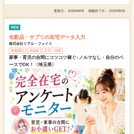
更新日： 2026/08/05 掲載終了日： 2026/08/30
NEW
化粧品・サプリの在宅データ入力
株式会社リアル・フェイス
業務委託
登録制
在宅・内職
家事・育児の合間にコツコツ稼ぐ♪ノルマなし・自分のペ
ースでOK！〈埼玉県〉