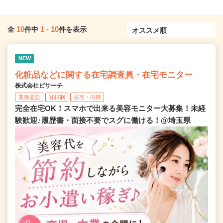
10
1
-
10
全
件中
件を表示
NEW
化粧品などに関する在宅調査員・在宅モニター
株式会社ビサーチ
業務委託
登録制
在宅・内職
完全在宅OK！スマホで出来る美容モニター大募集！未経
験歓迎♪履歴書・面接不要でスグに働ける！@埼玉県