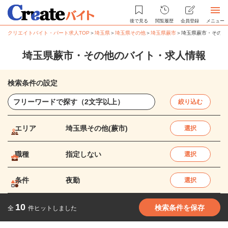
後で見る
閲覧履歴
会員登録
メニュー
クリエイトバイト・パート求人TOP
＞
埼玉県
＞
埼玉県その他
＞
埼玉県蕨市
＞
埼玉県蕨市・その他
埼玉県蕨市・その他のバイト・求人情報
検索条件の設定
絞り込む
エリア
埼玉県その他(蕨市)
選択
職種
指定しない
選択
条件
夜勤
選択
10
検索条件を保存
全
件ヒットしました