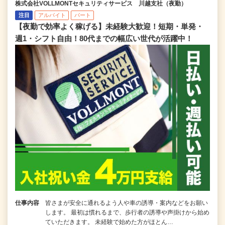
株式会社VOLLMONTセキュリティサービス 川越支社（夜勤）
注目
アルバイト
パート
【夜勤で効率よく稼げる】未経験大歓迎！短期・単発・
週1・シフト自由！80代までの幅広い世代が活躍中！
仕事内容
皆さまが安全に通れるよう人や車の誘導・案内などをお願い
します。 最初は慣れるまで、歩行者の誘導や声掛けから始め
ていただきます。 未経験で始めた方がほとん…