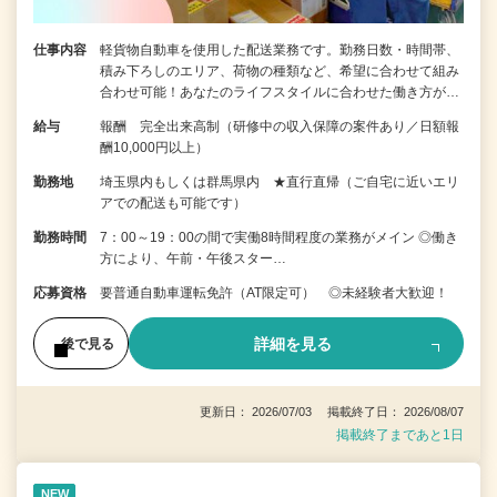
仕事内容
軽貨物自動車を使用した配送業務です。勤務日数・時間帯、
積み下ろしのエリア、荷物の種類など、希望に合わせて組み
合わせ可能！あなたのライフスタイルに合わせた働き方が…
給与
報酬 完全出来高制（研修中の収入保障の案件あり／日額報
酬10,000円以上）
勤務地
埼玉県内もしくは群馬県内 ★直行直帰（ご自宅に近いエリ
アでの配送も可能です）
勤務時間
7：00～19：00の間で実働8時間程度の業務がメイン ◎働き
方により、午前・午後スター…
応募資格
要普通自動車運転免許（AT限定可） ◎未経験者大歓迎！
詳細を見る
後で見る
更新日： 2026/07/03 掲載終了日： 2026/08/07
掲載終了まであと1日
NEW