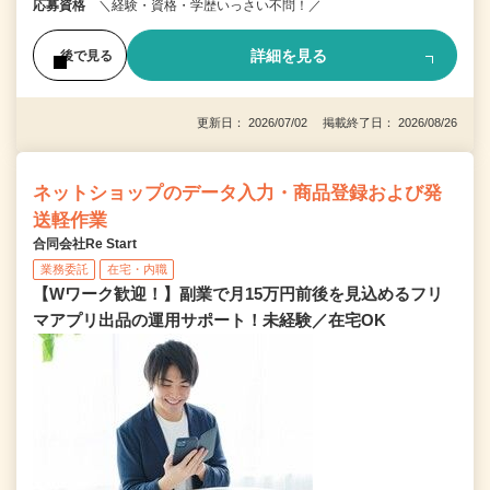
応募資格
＼経験・資格・学歴いっさい不問！／
詳細を見る
後で見る
更新日： 2026/07/02 掲載終了日： 2026/08/26
ネットショップのデータ入力・商品登録および発
送軽作業
合同会社Re Start
業務委託
在宅・内職
【Wワーク歓迎！】副業で月15万円前後を見込めるフリ
マアプリ出品の運用サポート！未経験／在宅OK