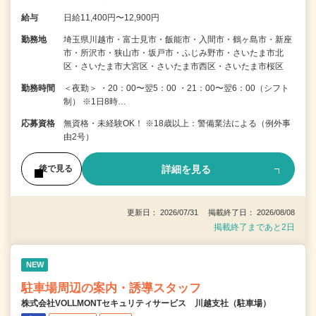
給与
日給11,400円〜12,900円
勤務地
埼玉県川越市・富士見市・飯能市・入間市・鶴ヶ島市・新座
市・所沢市・狭山市・坂戸市・ふじみ野市・さいたま市北
区・さいたま市大宮区・さいたま市西区・さいたま市桜区
勤務時間
＜夜勤＞ ・20：00〜翌5：00 ・21：00〜翌6：00（シフト
制） ※1日8時…
応募資格
無資格・未経験OK！ ※18歳以上：警備業法による（例外事
由2号）
詳細を見る
後で見る
更新日： 2026/07/31 掲載終了日： 2026/08/08
掲載終了まであと2日
NEW
駐車場周辺の案内・誘導スタッフ
株式会社VOLLMONTセキュリティサービス 川越支社（駐車場）