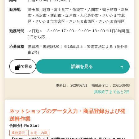
勤務地
埼玉県川越市・富士見市・飯能市・入間市・鶴ヶ島市・新座
市・所沢市・狭山市・坂戸市・ふじみ野市・さいたま市北
区・さいたま市大宮区・さいたま市西区・さいたま市桜区
勤務時間
＜日勤＞ ・8：00〜17：00 ・9：00〜18：00 ※1日8時間 週
1日から応…
応募資格
無資格・未経験OK！ ※18歳以上：警備業法による（例外事
由2号）
詳細を見る
後で見る
更新日： 2026/07/31 掲載終了日： 2026/08/08
掲載終了まであと2日
ネットショップのデータ入力・商品登録および発
送軽作業
合同会社Re Start
業務委託
在宅・内職