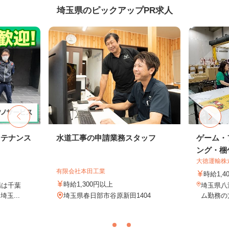
埼玉県のピックアップPR求人
ンテナンス
水道工事の申請業務スタッフ
ゲーム・
ング・梱包
大徳運輸株
有限会社本田工業
時給1,4
時給1,300円以上
場は千葉
埼玉県八
玉...
埼玉県春日部市谷原新田1404
ム勤務の