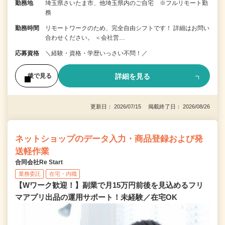
勤務地
埼玉県さいたま市、他埼玉県内のご自宅 ※フルリモート勤
務
勤務時間
リモートワークのため、完全自由シフトです！ 詳細はお問い
合わせください。 ＜会社営…
応募資格
＼経験・資格・学歴いっさい不問！／
詳細を見る
後で見る
更新日： 2026/07/15 掲載終了日： 2026/08/26
ネットショップのデータ入力・商品登録および発
送軽作業
合同会社Re Start
業務委託
在宅・内職
【Wワーク歓迎！】副業で月15万円前後を見込めるフリ
マアプリ出品の運用サポート！未経験／在宅OK