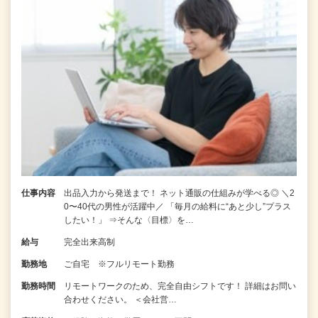
仕事内容
出品入力から発送まで！ ネット通販の仕組みが学べる◎ ＼2
0〜40代の男性が活躍中／ 「毎月の給料に“あと少し”プラス
したい！」 ⇒そんな〈目標〉を…
給与
完全出来高制
勤務地
ご自宅 ※フルリモート勤務
勤務時間
リモートワークのため、完全自由シフトです！ 詳細はお問い
合わせください。 ＜会社営…