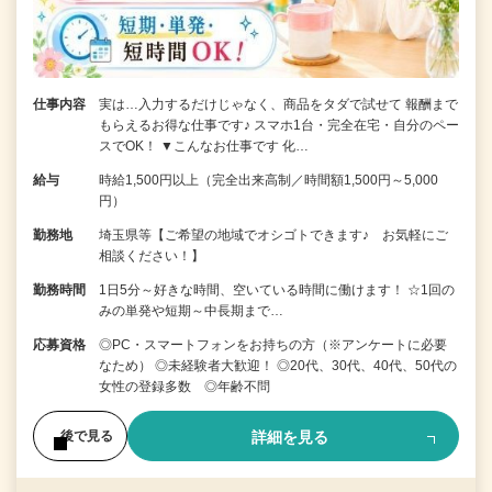
仕事内容
実は…入力するだけじゃなく、商品をタダで試せて 報酬まで
もらえるお得な仕事です♪ スマホ1台・完全在宅・自分のペー
スでOK！ ▼こんなお仕事です 化…
給与
時給1,500円以上（完全出来高制／時間額1,500円～5,000
円）
勤務地
埼玉県等【ご希望の地域でオシゴトできます♪ お気軽にご
相談ください！】
勤務時間
1日5分～好きな時間、空いている時間に働けます！ ☆1回の
みの単発や短期～中長期まで…
応募資格
◎PC・スマートフォンをお持ちの方（※アンケートに必要
なため） ◎未経験者大歓迎！ ◎20代、30代、40代、50代の
女性の登録多数 ◎年齢不問
詳細を見る
後で見る