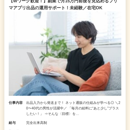
【Wワーク歓迎！】副業で月15万円前後を見込めるフリ
マアプリ出品の運用サポート！未経験／在宅OK
仕事内容
出品入力から発送まで！ ネット通販の仕組みが学べる◎ ＼2
0〜40代の男性が活躍中／ 「毎月の給料に“あと少し”プラス
したい！」 ⇒そんな〈目標〉を…
給与
完全出来高制