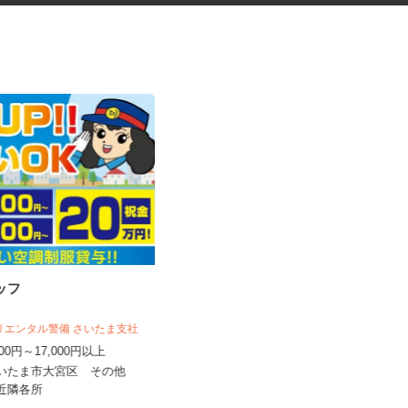
タッフ
ゲーム・フィギュアなどのピッ
キング・梱包・出...
オリエンタル警備 さいたま支社
大徳運輸株式会社
,500円～17,000円以上
時給1,400円
さいたま市大宮区 その他
埼玉県八潮市南後谷99‐1※フルタイ