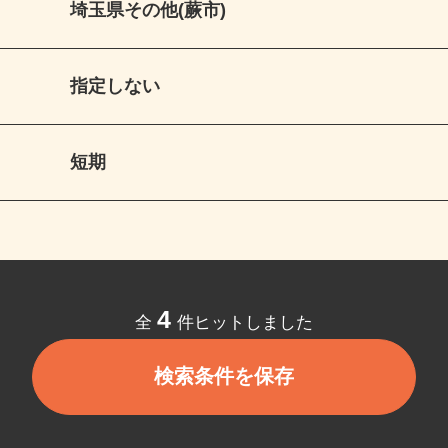
埼玉県その他(蕨市)
指定しない
短期
4
全
件ヒットしました
検索条件を保存