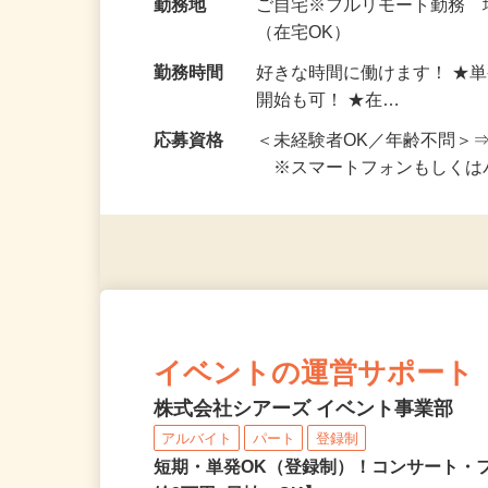
給与
完全出来高制 ★謝礼は、
勤務地
ご自宅※フルリモート勤務
（在宅OK）
勤務時間
好きな時間に働けます！ ★
開始も可！ ★在…
応募資格
＜未経験者OK／年齢不問＞
※スマートフォンもしくは
イベントの運営サポート
株式会社シアーズ イベント事業部