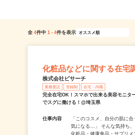
埼玉県内近隣各所
ム勤務の方は送迎あり
全
4
件中
1
-
4
件を表示
化粧品などに関する在宅
株式会社ビサーチ
業務委託
登録制
在宅・内職
完全在宅OK！スマホで出来る美容モニタ
でスグに働ける！@埼玉県
仕事内容
「このコスメ、自分の肌に
気になる…」 そんな気持ち