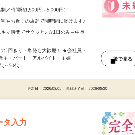
メン…
制／時間額1,500円～5,000円）
自宅やお近くの店舗で間時間に働けます♪
スキマ時間でサクッと♪ ☆1日のみ～中長
みの1回きり・単発も大歓迎！ ★会社員・
事業主・パート・アルバイト・主婦
後で見
代～50代…
更新日： 2026/08/05 掲載終了日： 2026/08/30
ータ入力