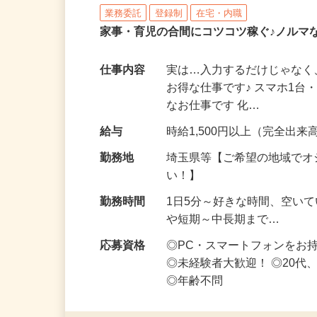
株式会社リアル・フェイス
業務委託
登録制
在宅・内職
家事・育児の合間にコツコツ稼ぐ♪ノルマ
仕事内容
実は…入力するだけじゃなく
お得な仕事です♪ スマホ1台
なお仕事です 化…
給与
時給1,500円以上（完全出来高
勤務地
埼玉県等【ご希望の地域でオ
い！】
勤務時間
1日5分～好きな時間、空い
や短期～中長期まで…
応募資格
◎PC・スマートフォンをお
◎未経験者大歓迎！ ◎20代
◎年齢不問