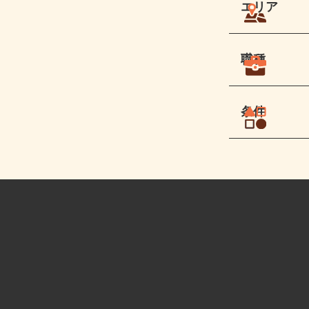
エリア
職種
条件