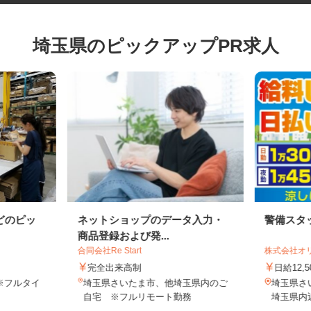
埼玉県のピックアップPR求人
どのピッ
ネットショップのデータ入力・
警備ス
商品登録および発...
合同会社Re Start
株式会社
完全出来高制
日給12
1※フルタイ
埼玉県さいたま市、他埼玉県内のご
埼玉県