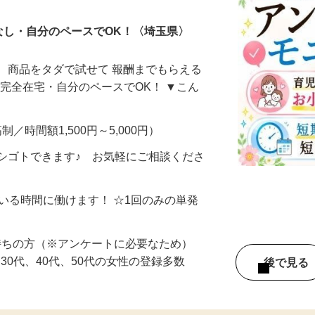
なし・自分のペースでOK！〈埼玉県〉
、商品をタダで試せて 報酬までもらえる
・完全在宅・自分のペースでOK！ ▼こん
制／時間額1,500円～5,000円）
シゴトできます♪ お気軽にご相談くださ
ている時間に働けます！ ☆1回のみの単発
持ちの方（※アンケートに必要なため）
、30代、40代、50代の女性の登録多数
後で見