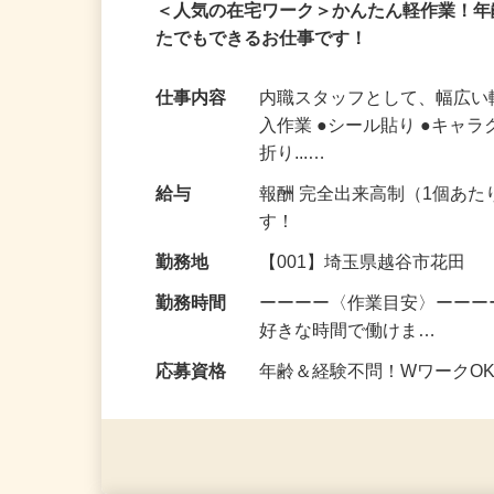
業務委託
在宅・内職
＜人気の在宅ワーク＞かんたん軽作業！
たでもできるお仕事です！
仕事内容
内職スタッフとして、幅広い
入作業 ●シール貼り ●キャラ
折り...…
給与
報酬 完全出来高制（1個あた
す！
勤務地
【001】埼玉県越谷市花田
勤務時間
ーーーー〈作業目安〉ーーーー
好きな時間で働けま…
応募資格
年齢＆経験不問！WワークO