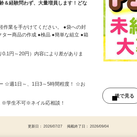
年齢＆経験問わず、大量増員します！どな
軽作業を手がけてください。 ●袋への封
クター商品の作成 ●検品 ●簡単な組立 ●箱
り0.1円～20円）内容により差がありま
 ☆週1日～、1日3～5時間程度！ ☆お
後で見
K ※学生不可※ネイル応相談！