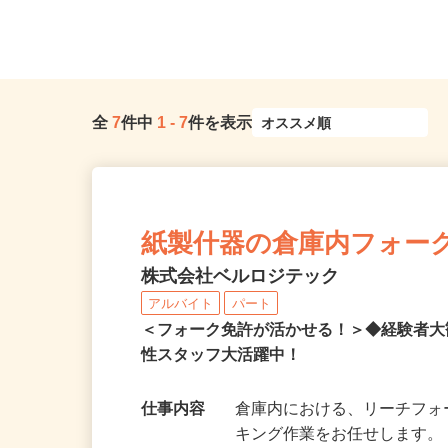
ご自宅 ※フルリモート勤務
ー...
全
7
件中
1
-
7
件を表示
紙製什器の倉庫内フォー
株式会社ベルロジテック
アルバイト
パート
＜フォーク免許が活かせる！＞◆経験者
性スタッフ大活躍中！
仕事内容
倉庫内における、リーチフ