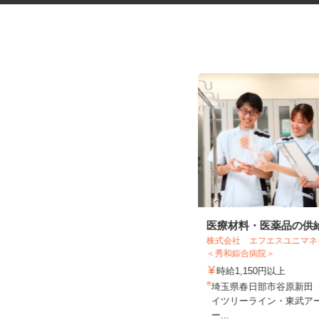
ネットショップのデータ入力・
医療材料・医薬品の供
株式会社 エフエスユニ
商品登録および発...
＜秀和綜合病院＞
時給1,150円以上
合同会社Re Start
埼玉県春日部市谷原新田
完全出来高制
イツリーライン・東武ア