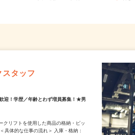
イカー通勤OK ★東武東上...
ご自
クスタッフ
大歓迎！学歴／年齢とわず増員募集！★男
ォークリフトを使用した商品の格納・ピッ