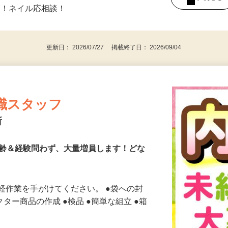
4時間～OK！ ★始業時間／終業時間は希望
後で見
K！ネイル応相談！
更新日： 2026/07/27 掲載終了日： 2026/09/04
職スタッフ
所
年齢＆経験問わず、大量増員します！どな
軽作業を手がけてください。 ●袋への封