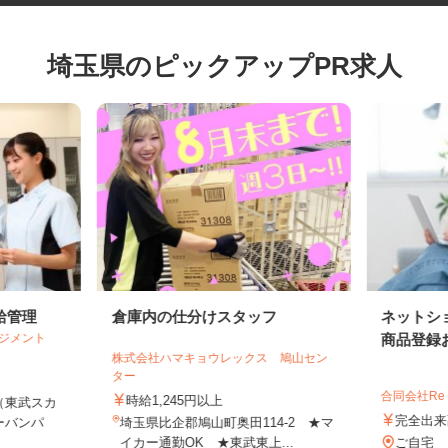
埼玉県のピックアップPR求人
給管理
倉庫内の仕分けスタッフ
ネット
マネジメント
商品登録
株式会社ハマキョウレックス 鳩山セン
ター
合同会社Re
時給1,245円以上
（東武スカ
完全
ーバンパ
埼玉県比企郡鳩山町奥田114-2 ★マ