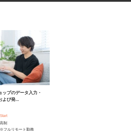
ショップのデータ入力・
医療材料・医薬品の供給管理
株式会社 エフエスユニマネジメント
および発...
＜秀和綜合病院＞
時給1,150円以上
 Start
埼玉県春日部市谷原新田（東武スカ
出来高制
イツリーライン・東武アーバンパ