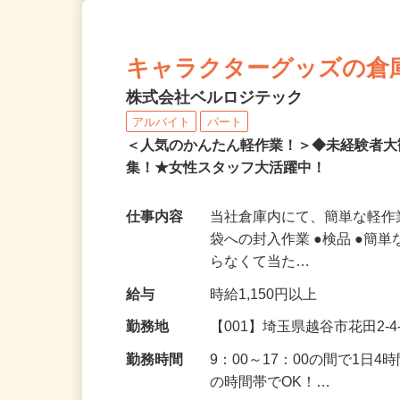
キャラクターグッズの倉
株式会社ベルロジテック
アルバイト
パート
＜人気のかんたん軽作業！＞◆未経験者
集！★女性スタッフ大活躍中！
仕事内容
当社倉庫内にて、簡単な軽作
袋への封入作業 ●検品 ●簡単
らなくて当た…
給与
時給1,150円以上
勤務地
【001】埼玉県越谷市花田2-4