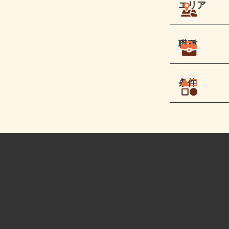
エリア
職種
条件