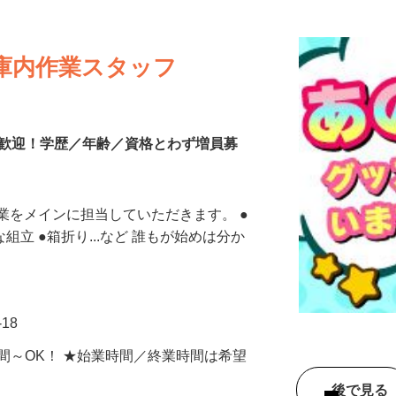
更新日： 2026/07/27 掲載終了日： 2026/09/04
庫内作業スタッフ
大歓迎！学歴／年齢／資格とわず増員募
業をメインに担当していただきます。 ●
な組立 ●箱折り...など 誰もが始めは分か
-18