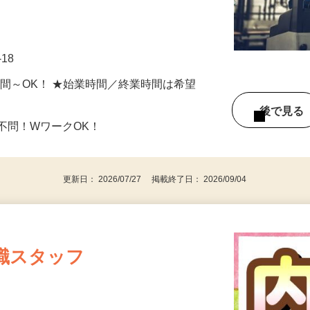
 ＜具体的な仕事の流れ＞ 入庫・格納：
…
-18
日4時間～OK！ ★始業時間／終業時間は希望
後で見
不問！WワークOK！
更新日： 2026/07/27 掲載終了日： 2026/09/04
職スタッフ