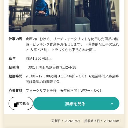
仕事内容
倉庫内における、リーチフォークリフトを使用した商品の格
納・ピッキング作業をお任せします。 ＜具体的な仕事の流れ
＞ 入庫・格納： トラックから下ろされた商…
給与
時給1,250円以上
勤務地
【001】埼玉県越谷市花田2-4-18
勤務時間
9：00～17：00の間 ★1日4時間～OK！ ★始業時間／終業時
間は希望の時間帯でO…
応募資格
フォークリフト免許 ★年齢不問！WワークOK！
詳細を見る
後で見る
更新日： 2026/07/27 掲載終了日： 2026/09/04