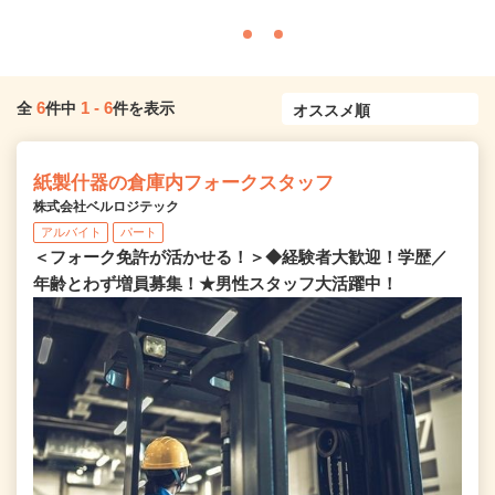
6
1
-
6
全
件中
件を表示
紙製什器の倉庫内フォークスタッフ
株式会社ベルロジテック
アルバイト
パート
＜フォーク免許が活かせる！＞◆経験者大歓迎！学歴／
年齢とわず増員募集！★男性スタッフ大活躍中！