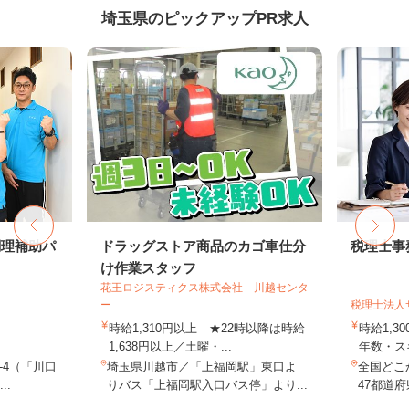
埼玉県のピックアップPR求人
調理補助パ
ドラッグストア商品のカゴ車仕分
税理士事
け作業スタッフ
花王ロジスティクス株式会社 川越センタ
ー
税理士法人
時給1,310円以上 ★22時以降は時給
時給1,3
1,638円以上／土曜・...
年数・ス
-4（「川口
埼玉県川越市／「上福岡駅」東口よ
全国どこ
..
りバス「上福岡駅入口バス停」より...
47都道