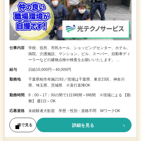
仕事内容
学校、役所、市民ホール、ショッピングセンター、ホテル、
病院、介護施設、マンション、ビル、スーパー、自動車ディ
ーラーなどの建物点検や検査をお願いいたします。 …
給与
日給10,000円～40,000円
勤務地
千葉県柏市布施2193／現場は千葉県、東京23区、神奈川
県、埼玉県、茨城県 ※直行直帰OK
勤務時間
9：00～17：30の間で1日3時間～6時間 ※現場による 【勤
務】 週1日～OK
応募資格
未経験者大歓迎 学歴・性別・資格不問 WワークOK
詳細を見る
後で見る