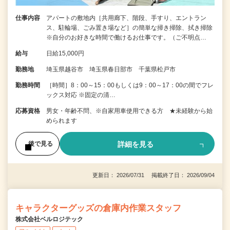
仕事内容
アパートの敷地内［共用廊下、階段、手すり、エントラン
ス、駐輪場、ごみ置き場など］の簡単な掃き掃除、拭き掃除
※自分のお好きな時間で働けるお仕事です。（ご不明点…
給与
日給15,000円
勤務地
埼玉県越谷市 埼玉県春日部市 千葉県松戸市
勤務時間
［時間］8：00～15：00もしくは9：00～17：00の間でフレ
ックス対応 ※固定の清…
応募資格
男女・年齢不問、※自家用車使用できる方 ★未経験から始
められます
詳細を見る
後で見る
更新日： 2026/07/31 掲載終了日： 2026/09/04
キャラクターグッズの倉庫内作業スタッフ
株式会社ベルロジテック