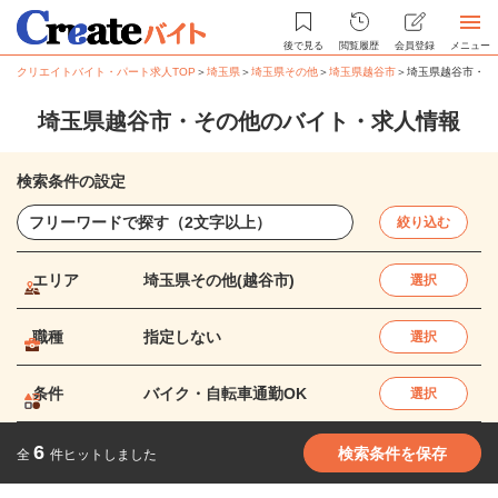
後で見る
閲覧履歴
会員登録
メニュー
クリエイトバイト・パート求人TOP
＞
埼玉県
＞
埼玉県その他
＞
埼玉県越谷市
＞
埼玉県越谷市・そ
埼玉県越谷市・その他のバイト・求人情報
検索条件の設定
絞り込む
エリア
埼玉県その他(越谷市)
選択
職種
指定しない
選択
条件
バイク・自転車通勤OK
選択
6
検索条件を保存
全
件ヒットしました