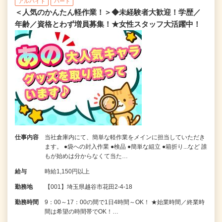
アルバイト
パート
＜人気のかんたん軽作業！＞◆未経験者大歓迎！学歴／
年齢／資格とわず増員募集！★女性スタッフ大活躍中！
仕事内容
当社倉庫内にて、簡単な軽作業をメインに担当していただき
ます。 ●袋への封入作業 ●検品 ●簡単な組立 ●箱折り...など 誰
もが始めは分からなくて当た…
給与
時給1,150円以上
勤務地
【001】埼玉県越谷市花田2-4-18
勤務時間
9：00～17：00の間で1日4時間～OK！ ★始業時間／終業時
間は希望の時間帯でOK！…