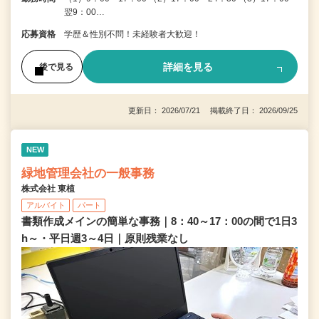
翌9：00…
応募資格
学歴＆性別不問！未経験者大歓迎！
詳細を見る
後で見る
更新日： 2026/07/21 掲載終了日： 2026/09/25
NEW
緑地管理会社の一般事務
株式会社 東植
アルバイト
パート
書類作成メインの簡単な事務｜8：40～17：00の間で1日3
h～・平日週3～4日｜原則残業なし