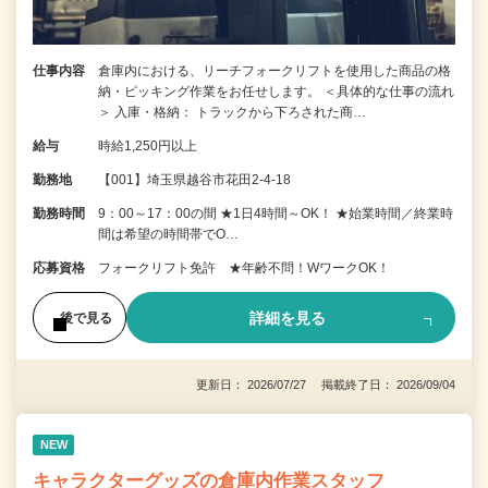
仕事内容
倉庫内における、リーチフォークリフトを使用した商品の格
納・ピッキング作業をお任せします。 ＜具体的な仕事の流れ
＞ 入庫・格納： トラックから下ろされた商…
給与
時給1,250円以上
勤務地
【001】埼玉県越谷市花田2-4-18
勤務時間
9：00～17：00の間 ★1日4時間～OK！ ★始業時間／終業時
間は希望の時間帯でO…
応募資格
フォークリフト免許 ★年齢不問！WワークOK！
詳細を見る
後で見る
更新日： 2026/07/27 掲載終了日： 2026/09/04
NEW
キャラクターグッズの倉庫内作業スタッフ