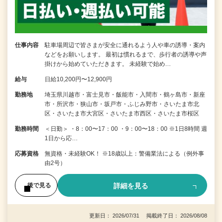
仕事内容
駐車場周辺で皆さまが安全に通れるよう人や車の誘導・案内
などをお願いします。 最初は慣れるまで、歩行者の誘導や声
掛けから始めていただきます。 未経験で始め…
給与
日給10,200円〜12,900円
勤務地
埼玉県川越市・富士見市・飯能市・入間市・鶴ヶ島市・新座
市・所沢市・狭山市・坂戸市・ふじみ野市・さいたま市北
区・さいたま市大宮区・さいたま市西区・さいたま市桜区
勤務時間
＜日勤＞ ・8：00〜17：00 ・9：00〜18：00 ※1日8時間 週
1日から応…
応募資格
無資格・未経験OK！ ※18歳以上：警備業法による（例外事
由2号）
詳細を見る
後で見る
更新日： 2026/07/31 掲載終了日： 2026/08/08