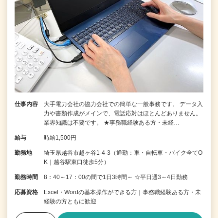
仕事内容
大手電力会社の協力会社での簡単な一般事務です。 データ入
力や書類作成がメインで、電話応対はほとんどありません。
業界知識は不要です。 ★事務職経験ある方・未経…
給与
時給1,500円
勤務地
埼玉県越谷市越ヶ谷1-4-3（通勤：車・自転車・バイク全てO
K｜越谷駅東口徒歩5分）
勤務時間
8：40～17：00の間で1日3時間～ ☆平日週3～4日勤務
応募資格
Excel・Wordの基本操作ができる方｜事務職経験ある方・未
経験の方ともに歓迎