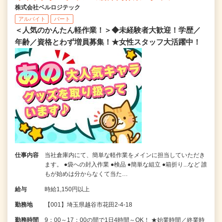
株式会社ベルロジテック
アルバイト
パート
＜人気のかんたん軽作業！＞◆未経験者大歓迎！学歴／
年齢／資格とわず増員募集！★女性スタッフ大活躍中！
仕事内容
当社倉庫内にて、簡単な軽作業をメインに担当していただき
ます。 ●袋への封入作業 ●検品 ●簡単な組立 ●箱折り...など 誰
もが始めは分からなくて当た…
給与
時給1,150円以上
勤務地
【001】埼玉県越谷市花田2-4-18
勤務時間
9：00～17：00の間で1日4時間～OK！ ★始業時間／終業時