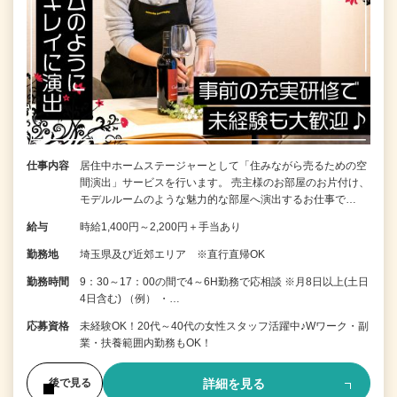
仕事内容
居住中ホームステージャーとして「住みながら売るための空
間演出」サービスを行います。 売主様のお部屋のお片付け、
モデルルームのような魅力的な部屋へ演出するお仕事で…
給与
時給1,400円～2,200円＋手当あり
勤務地
埼玉県及び近郊エリア ※直行直帰OK
勤務時間
9：30～17：00の間で4～6H勤務で応相談 ※月8日以上(土日
4日含む) （例） ・…
応募資格
未経験OK！20代～40代の女性スタッフ活躍中♪Wワーク・副
業・扶養範囲内勤務もOK！
詳細を見る
後で見る