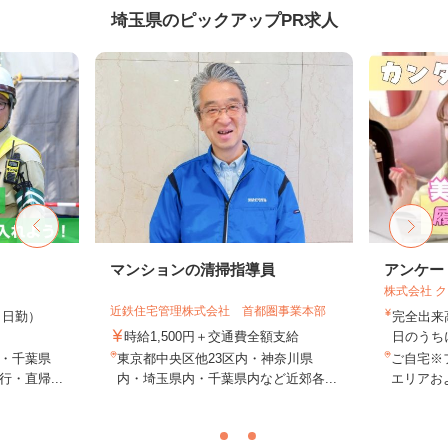
埼玉県のピックアップPR求人
マンションの清掃指導員
アンケー
株式会社 
近鉄住宅管理株式会社 首都圏事業本部
0円（日勤）
完全出来
時給1,500円＋交通費全額支給
日のうち
・千葉県
東京都中央区他23区内・神奈川県
ご自宅※
・直帰...
内・埼玉県内・千葉県内など近郊各...
エリアお