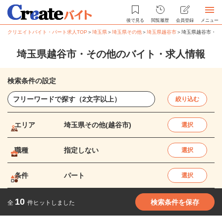
後で見る
閲覧履歴
会員登録
メニュー
クリエイトバイト・パート求人TOP
＞
埼玉県
＞
埼玉県その他
＞
埼玉県越谷市
＞
埼玉県越谷市・そ
埼玉県越谷市・その他のバイト・求人情報
検索条件の設定
絞り込む
エリア
埼玉県その他(越谷市)
選択
職種
指定しない
選択
条件
パート
選択
10
検索条件を保存
全
件ヒットしました