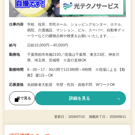
仕事内容
学校、役所、市民ホール、ショッピングセンター、ホテル、
病院、介護施設、マンション、ビル、スーパー、自動車ディ
ーラーなどの建物点検や検査をお願いいたします。 …
給与
日給10,000円～40,000円
勤務地
千葉県柏市布施2193／現場は千葉県、東京23区、神奈川
県、埼玉県、茨城県 ※直行直帰OK
勤務時間
9：00～17：30の間で1日3時間～6時間 ※現場による 【勤
務】 週1日～OK
応募資格
未経験者大歓迎 学歴・性別・資格不問 WワークOK
詳細を見る
後で見る
更新日： 2026/07/10 掲載終了日： 2026/09/11