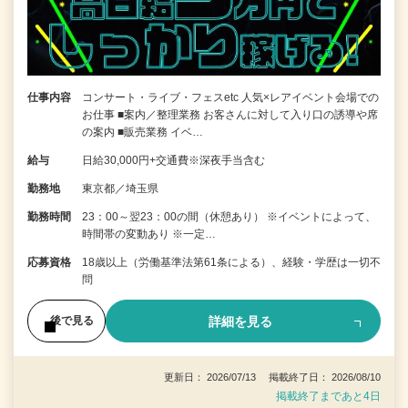
仕事内容
コンサート・ライブ・フェスetc 人気×レアイベント会場での
お仕事 ■案内／整理業務 お客さんに対して入り口の誘導や席
の案内 ■販売業務 イベ…
給与
日給30,000円+交通費※深夜手当含む
勤務地
東京都／埼玉県
勤務時間
23：00～翌23：00の間（休憩あり） ※イベントによって、
時間帯の変動あり ※一定…
応募資格
18歳以上（労働基準法第61条による）、経験・学歴は一切不
問
詳細を見る
後で見る
更新日： 2026/07/13 掲載終了日： 2026/08/10
掲載終了まであと4日