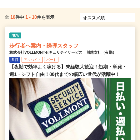
10
1
-
10
全
件中
件を表示
NEW
歩行者へ案内・誘導スタッフ
株式会社VOLLMONTセキュリティサービス 川越支社（夜勤）
注目
アルバイト
パート
【夜勤で効率よく稼げる】未経験大歓迎！短期・単発・
週1・シフト自由！80代までの幅広い世代が活躍中！