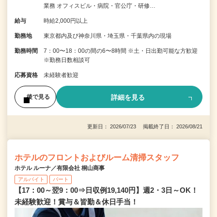
業務 オフィスビル・病院・官公庁・研修…
給与
時給2,000円以上
勤務地
東京都内及び神奈川県・埼玉県・千葉県内の現場
勤務時間
7：00〜18：00の間の6〜8時間 ※土・日出勤可能な方歓迎
※勤務日数相談可
応募資格
未経験者歓迎
詳細を見る
後で見る
更新日： 2026/07/23 掲載終了日： 2026/08/21
ホテルのフロントおよびルーム清掃スタッフ
ホテル ルーナ／有限会社 桐山商事
アルバイト
パート
【17：00～翌9：00⇒日収例19,140円】週2・3日～OK！
未経験歓迎！賞与＆皆勤＆休日手当！