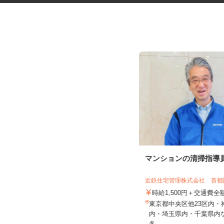
出張体験型ブースの接客販売ス
マンションの清掃指導
タッフ
株式会社 プレバンク
近鉄住宅管理株式会社 首
日給12,000円～20,000円＋インセン
時給1,500円＋交通費
ティブ ※経験・能力...
東京都中央区他23区内