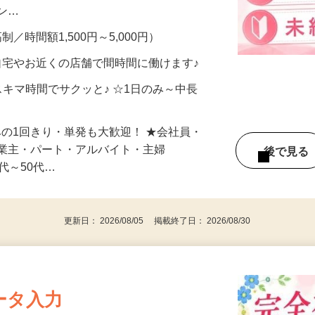
、美容モニターで解決できます♪ 気になる
メン…
制／時間額1,500円～5,000円）
自宅やお近くの店舗で間時間に働けます♪
スキマ時間でサクッと♪ ☆1日のみ～中長
みの1回きり・単発も大歓迎！ ★会社員・
事業主・パート・アルバイト・主婦
後で見
代～50代…
更新日： 2026/08/05 掲載終了日： 2026/08/30