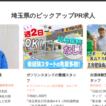
埼玉県のピックアップPR求人
員
ガソリンスタンドの整備スタッ
出張体
フ
タッフ
都圏事業本部
株式会社
オブリステーション吉川美南 セルフサ
ービス
全額支給
日給12
時給1,400円
ティブ 
・神奈川県