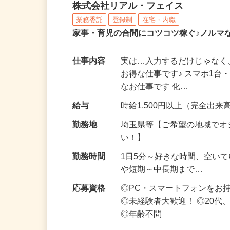
化粧品・サプリの在宅デ
株式会社リアル・フェイス
業務委託
登録制
在宅・内職
家事・育児の合間にコツコツ稼ぐ♪ノルマ
仕事内容
実は…入力するだけじゃなく
お得な仕事です♪ スマホ1台
なお仕事です 化…
給与
時給1,500円以上（完全出来高
勤務地
埼玉県等【ご希望の地域でオ
い！】
勤務時間
1日5分～好きな時間、空い
や短期～中長期まで…
応募資格
◎PC・スマートフォンをお
◎未経験者大歓迎！ ◎20代