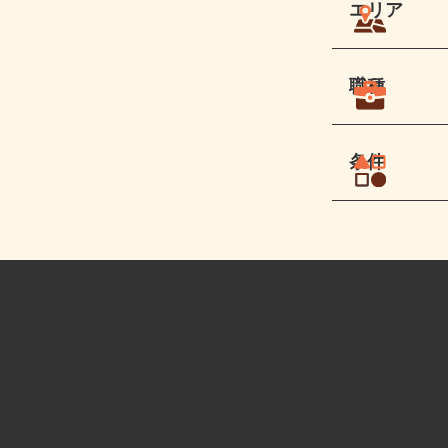
エリア
職種
条件