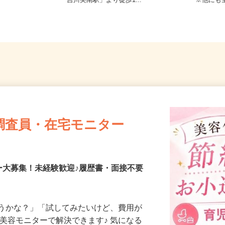
など近郊
埼玉県吉川市美南4-4-3（JR武蔵野線
東京都
「吉川美南駅」より徒歩1...
※他に
調査員・在宅モニター
ー大募集！未経験歓迎♪履歴書・面接不要
合うかな？」「試してみたいけど、費用が