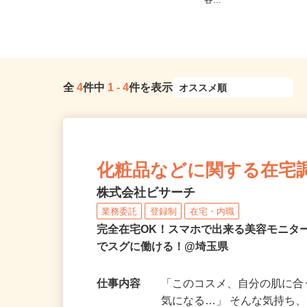
東京都・神奈川県・埼玉県・千葉県
内・埼玉県内・千葉県内
※他にも全国に出店会場あり（旅...
各...
全
4
件中
1
-
4
件を表示
化粧品などに関する在宅
株式会社ビサーチ
業務委託
登録制
在宅・内職
完全在宅OK！スマホで出来る美容モニタ
でスグに働ける！@埼玉県
仕事内容
「このコスメ、自分の肌に