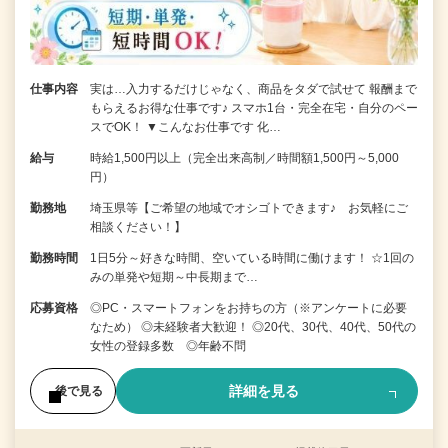
仕事内容
実は…入力するだけじゃなく、商品をタダで試せて 報酬まで
もらえるお得な仕事です♪ スマホ1台・完全在宅・自分のペー
スでOK！ ▼こんなお仕事です 化…
給与
時給1,500円以上（完全出来高制／時間額1,500円～5,000
円）
勤務地
埼玉県等【ご希望の地域でオシゴトできます♪ お気軽にご
相談ください！】
勤務時間
1日5分～好きな時間、空いている時間に働けます！ ☆1回の
みの単発や短期～中長期まで…
応募資格
◎PC・スマートフォンをお持ちの方（※アンケートに必要
なため） ◎未経験者大歓迎！ ◎20代、30代、40代、50代の
女性の登録多数 ◎年齢不問
詳細を見る
後で見る