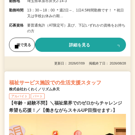
勤務地
埼玉県草加市弁天2-14-3
勤務時間
13：30～18：00 ＊週2日～、1日4.5時間勤務です！ ＊祝日
又は学校お休みの期…
応募資格
要普通免許（AT限定可）及び、下記いずれかの資格をお持ち
の方
詳細を見る
後で見る
更新日： 2026/07/09 掲載終了日： 2026/08/28
福祉サービス施設での生活支援スタッフ
株式会社わくわく／リズム弁天
アルバイト
パート
【年齢・経験不問】＼福祉業界でのゼロからチャレンジ
希望も応援！／【働きながらスキルUP目指せます♪】