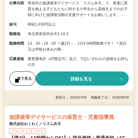
仕事内容
草加市の放課後等デイサービス「リズム弁天」で、発達に課
題を抱える子どもたちに対する小学生から高校生までのお子
様に向けた放課後活動の支援サポートをお願いします。 …
給与
時給1,430円以上
勤務地
埼玉県草加市弁天2-14-3
勤務時間
13：30～18：00 ＊週2日～、1日4.5時間勤務です！ ＊祝日
又は学校お休みの期…
応募資格
要普通免許（AT限定可）及び、下記いずれかの資格をお持ち
の方
詳細を見る
後で見る
更新日： 2026/07/09 掲載終了日： 2026/08/28
放課後等デイサービスの保育士・児童指導員
株式会社わくわく／リズム弁天
アルバイト
パート
【週2日、4.5時間からOK!】＼該当資格＋普通免許（AT