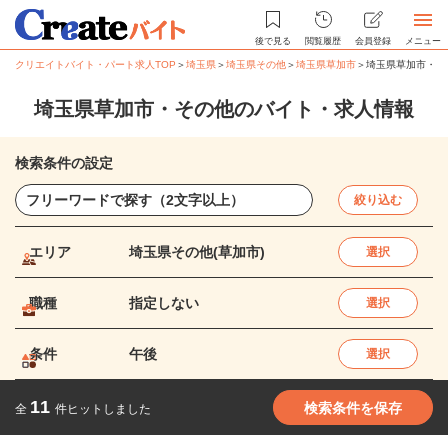
後で見る
閲覧履歴
会員登録
メニュー
クリエイトバイト・パート求人TOP
＞
埼玉県
＞
埼玉県その他
＞
埼玉県草加市
＞
埼玉県草加市・そ
埼玉県草加市・その他のバイト・求人情報
検索条件の設定
絞り込む
エリア
埼玉県その他(草加市)
選択
職種
指定しない
選択
条件
午後
選択
11
検索条件を保存
全
件ヒットしました