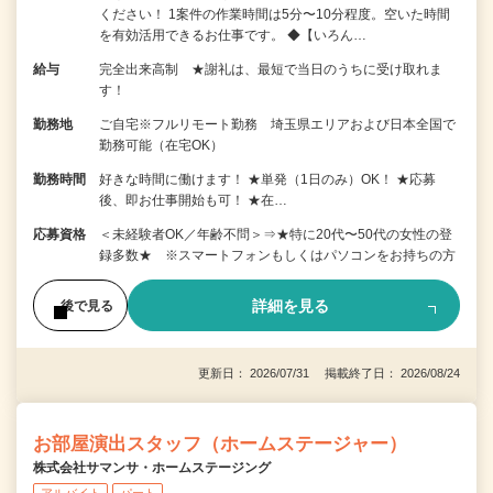
ください！ 1案件の作業時間は5分〜10分程度。空いた時間
を有効活用できるお仕事です。 ◆【いろん…
給与
完全出来高制 ★謝礼は、最短で当日のうちに受け取れま
す！
勤務地
ご自宅※フルリモート勤務 埼玉県エリアおよび日本全国で
勤務可能（在宅OK）
勤務時間
好きな時間に働けます！ ★単発（1日のみ）OK！ ★応募
後、即お仕事開始も可！ ★在…
応募資格
＜未経験者OK／年齢不問＞⇒★特に20代〜50代の女性の登
録多数★ ※スマートフォンもしくはパソコンをお持ちの方
詳細を見る
後で見る
更新日： 2026/07/31 掲載終了日： 2026/08/24
お部屋演出スタッフ（ホームステージャー）
株式会社サマンサ・ホームステージング
アルバイト
パート