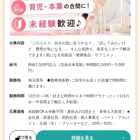
仕事内容
「このコスメ、自分の肌に合うかな？」「試してみたいけ
ど、費用が気になる…」 そんな気持ち、美容モニターで解決
できます♪ 気になる化粧品・健康食品・サプリメン…
給与
時給1,500円以上（完全出来高制／時間額1,500円～5,000
円）
勤務地
埼玉県等 ◆勤務地多数♪ご自宅やお近くの店舗で間時間に
働けます♪
勤務時間
1日5分～OK！好きな時間やスキマ時間でサクッと♪ ☆1日の
み～中長期まで幅広く大歓迎♪…
応募資格
未経験OK＆年齢不問！夏休みの1回きり・単発も大歓迎！ ★
会社員・派遣社員・契約社員・個人事業主・パート・アルバ
イト・主婦（夫）・フリーターなど、20代～50代…
詳細を見る
後で見る