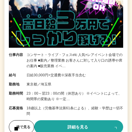
仕事内容
コンサート・ライブ・フェスetc 人気×レアイベント会場での
お仕事 ■案内／整理業務 お客さんに対して入り口の誘導や席
の案内 ■販売業務 イベ…
給与
日給30,000円+交通費※深夜手当含む
勤務地
東京都／埼玉県
勤務時間
23：00～翌23：00の間（休憩あり） ※イベントによって、
時間帯の変動あり ※一定…
応募資格
18歳以上（労働基準法第61条による）、経験・学歴は一切不
問
詳細を見る
後で見る