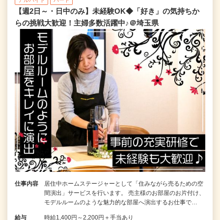
【週2日～・日中のみ】未経験OK◆「好き」の気持ちか
らの挑戦大歓迎！主婦多数活躍中♪＠埼玉県
仕事内容
居住中ホームステージャーとして「住みながら売るための空
間演出」サービスを行います。 売主様のお部屋のお片付け、
モデルルームのような魅力的な部屋へ演出するお仕事で…
給与
時給1,400円～2,200円＋手当あり