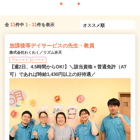
11
1
-
11
全
件中
件を表示
放課後等デイサービスの先生・教員
株式会社わくわく／リズム弁天
アルバイト
パート
【週2日、4.5時間からOK!】＼該当資格＋普通免許（AT
可）であれば時給1,430円以上の好待遇／