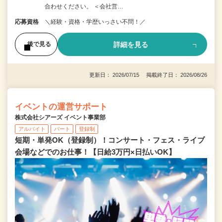
合わせください。 ＜会社営…
応募資格
＼経験・資格・学歴いっさい不問！／
詳細を見る
後で見る
更新日： 2026/07/15 掲載終了日： 2026/08/26
イベントの運営サポート
株式会社シアーズ イベント事業部
アルバイト
パート
登録制
短期・単発OK（登録制）！コンサート・フェス・ライブ
会場などでのお仕事！【日給3万円×日払いOK】