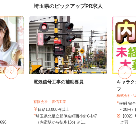
埼玉県のピックアップPR求人
電気信号工事の補助要員
キャラク
フ
株式会社ベ
有限会社 青信工業
報酬 完全
日給13,000円以上
～20円）
埼玉県北足立郡伊奈町西小針6-147
【002
96
（内宿駅から徒歩13分 ※1...
才羽