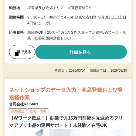
勤務地
埼玉県及び近郊エリア ※直行直帰OK
勤務時間
9：30～17：00の間で4～6H勤務で応相談 ※月8日以上(土日
4日含む) （例） ・…
応募資格
未経験OK！20代～40代の女性スタッフ活躍中♪Wワーク・副
業・扶養範囲内勤務もOK！
詳細を見る
後で見る
更新日： 2026/03/04 掲載終了日： 2026/09/30
ネットショップのデータ入力・商品登録および発
送軽作業
合同会社Re Start
業務委託
在宅・内職
【Wワーク歓迎！】副業で月15万円前後を見込めるフリ
マアプリ出品の運用サポート！未経験／在宅OK