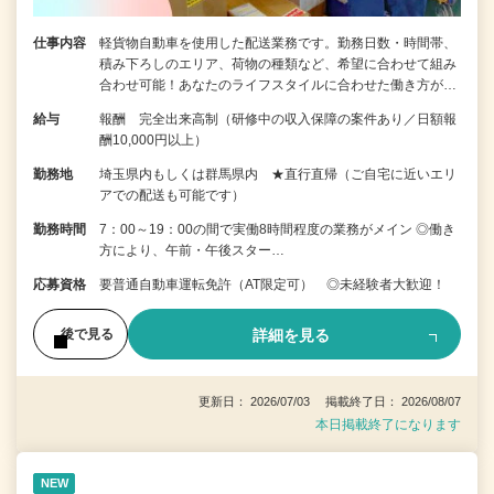
仕事内容
軽貨物自動車を使用した配送業務です。勤務日数・時間帯、
積み下ろしのエリア、荷物の種類など、希望に合わせて組み
合わせ可能！あなたのライフスタイルに合わせた働き方が…
給与
報酬 完全出来高制（研修中の収入保障の案件あり／日額報
酬10,000円以上）
勤務地
埼玉県内もしくは群馬県内 ★直行直帰（ご自宅に近いエリ
アでの配送も可能です）
勤務時間
7：00～19：00の間で実働8時間程度の業務がメイン ◎働き
方により、午前・午後スター…
応募資格
要普通自動車運転免許（AT限定可） ◎未経験者大歓迎！
詳細を見る
後で見る
更新日： 2026/07/03 掲載終了日： 2026/08/07
本日掲載終了になります
NEW