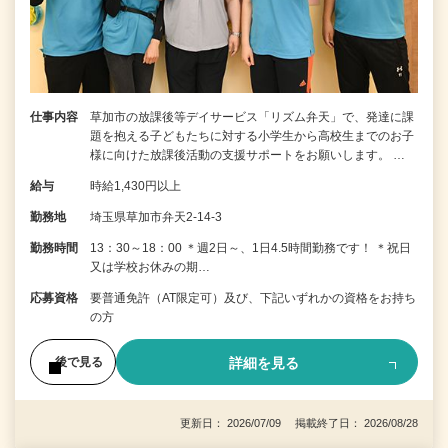
仕事内容
草加市の放課後等デイサービス「リズム弁天」で、発達に課
題を抱える子どもたちに対する小学生から高校生までのお子
様に向けた放課後活動の支援サポートをお願いします。 …
給与
時給1,430円以上
勤務地
埼玉県草加市弁天2-14-3
勤務時間
13：30～18：00 ＊週2日～、1日4.5時間勤務です！ ＊祝日
又は学校お休みの期…
応募資格
要普通免許（AT限定可）及び、下記いずれかの資格をお持ち
の方
詳細を見る
後で見る
更新日： 2026/07/09 掲載終了日： 2026/08/28