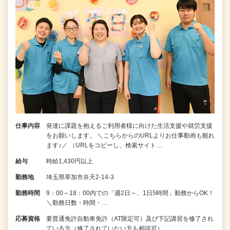
仕事内容
発達に課題を抱えるご利用者様に向けた生活支援や就労支援
をお願いします。 ＼こちらからのURLよりお仕事動画も観れ
ます♪／ （URLをコピーし、検索サイト…
給与
時給1,430円以上
勤務地
埼玉県草加市弁天2-14-3
勤務時間
9：00～18：00内での「週2日～、1日5時間」勤務からOK！
＼勤務日数・時間・…
応募資格
要普通免許自動車免許（AT限定可）及び下記講習を修了され
ている方（修了されていない方も相談可）