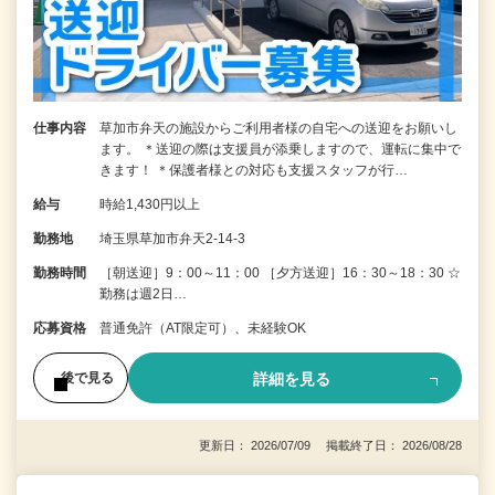
仕事内容
草加市弁天の施設からご利用者様の自宅への送迎をお願いし
ます。 ＊送迎の際は支援員が添乗しますので、運転に集中で
きます！ ＊保護者様との対応も支援スタッフが行…
給与
時給1,430円以上
勤務地
埼玉県草加市弁天2-14-3
勤務時間
［朝送迎］9：00～11：00 ［夕方送迎］16：30～18：30 ☆
勤務は週2日…
応募資格
普通免許（AT限定可）、未経験OK
詳細を見る
後で見る
更新日： 2026/07/09 掲載終了日： 2026/08/28