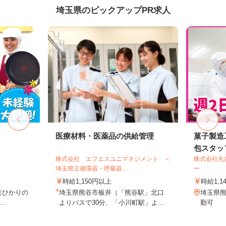
埼玉県のピックアップPR求人
医療材料・医薬品の供給管理
菓子製造
包スタッ
株式会社 エフエスユニマネジメント ＜
株式会社丸
埼玉県立循環器・呼吸器...
ー
時給1,150円以上
時給1,1
8（ひかりの
埼玉県熊谷市板井（「熊谷駅」北口
埼玉県熊
..
よりバスで30分、「小川町駅」よ...
勤可