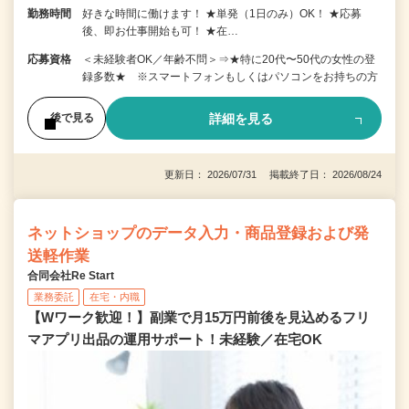
勤務時間
好きな時間に働けます！ ★単発（1日のみ）OK！ ★応募
後、即お仕事開始も可！ ★在…
応募資格
＜未経験者OK／年齢不問＞⇒★特に20代〜50代の女性の登
録多数★ ※スマートフォンもしくはパソコンをお持ちの方
詳細を見る
後で見る
更新日： 2026/07/31 掲載終了日： 2026/08/24
ネットショップのデータ入力・商品登録および発
送軽作業
合同会社Re Start
業務委託
在宅・内職
【Wワーク歓迎！】副業で月15万円前後を見込めるフリ
マアプリ出品の運用サポート！未経験／在宅OK