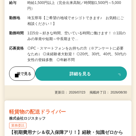
給与
時給1,500円以上（完全出来高制／時間額1,500円～5,000
円）
勤務地
埼玉県等【ご希望の地域でオシゴトできます♪ お気軽にご
相談ください！】
勤務時間
1日5分～好きな時間、空いている時間に働けます！ ☆1回の
みの単発や短期～中長期まで…
応募資格
◎PC・スマートフォンをお持ちの方（※アンケートに必要
なため） ◎未経験者大歓迎！ ◎20代、30代、40代、50代の
女性の登録多数 ◎年齢不問
詳細を見る
後で見る
更新日： 2026/07/23 掲載終了日： 2026/08/30
軽貨物の配送ドライバー
株式会社ロジスタッフ
業務委託
【初期費用ナシ＆収入保障アリ！】経験・知識ゼロから