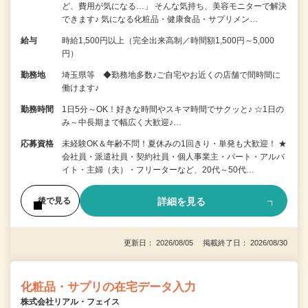
ど、費用が気になる…」 そんな気持ち、美容モニターで解決
できます♪ 気になる化粧品・健康食品・サプリメン…
給与
時給1,500円以上（完全出来高制／時間額1,500円～5,000
円）
勤務地
埼玉県等 ◆勤務地多数♪ご自宅やお近くの店舗で間時間に
働けます♪
勤務時間
1日5分～OK！好きな時間やスキマ時間でサクッと♪ ☆1日の
み～中長期まで幅広く大歓迎♪…
応募資格
未経験OK＆年齢不問！夏休みの1回きり・単発も大歓迎！ ★
会社員・派遣社員・契約社員・個人事業主・パート・アルバ
イト・主婦（夫）・フリーターなど、20代～50代…
詳細を見る
後で見る
更新日： 2026/08/05 掲載終了日： 2026/08/30
化粧品・サプリの在宅データ入力
株式会社リアル・フェイス