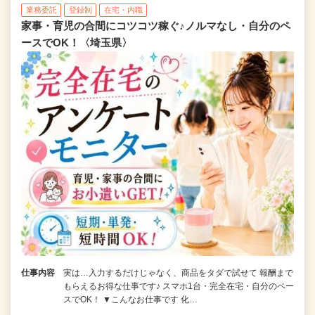
業務委託
登録制
在宅・内職
家事・育児の合間にコツコツ稼ぐ♪ノルマなし・自分のペ
ースでOK！〈埼玉県〉
仕事内容
実は…入力するだけじゃなく、商品をタダで試せて 報酬まで
もらえるお得な仕事です♪ スマホ1台・完全在宅・自分のペー
スでOK！ ▼こんなお仕事です 化…