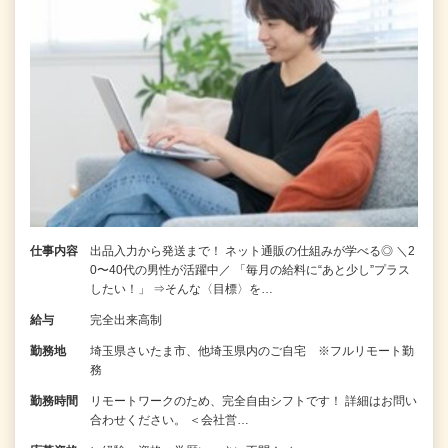
仕事内容
出品入力から発送まで！ ネット通販の仕組みが学べる◎ ＼2
0〜40代の男性が活躍中／ 「毎月の給料に“あと少し”プラス
したい！」 ⇒そんな〈目標〉を…
給与
完全出来高制
勤務地
埼玉県さいたま市、他埼玉県内のご自宅 ※フルリモート勤
務
勤務時間
リモートワークのため、完全自由シフトです！ 詳細はお問い
合わせください。 ＜会社営…