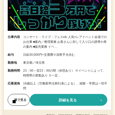
仕事内容
コンサート・ライブ・フェスetc 人気×レアイベント会場での
お仕事 ■案内／整理業務 お客さんに対して入り口の誘導や席
の案内 ■販売業務 イベ…
給与
日給30,000円+交通費※深夜手当含む
勤務地
東京都／埼玉県
勤務時間
23：00～翌23：00の間（休憩あり） ※イベントによって、
時間帯の変動あり ※一定…
応募資格
18歳以上（労働基準法第61条による）、経験・学歴は一切不
問
詳細を見る
後で見る