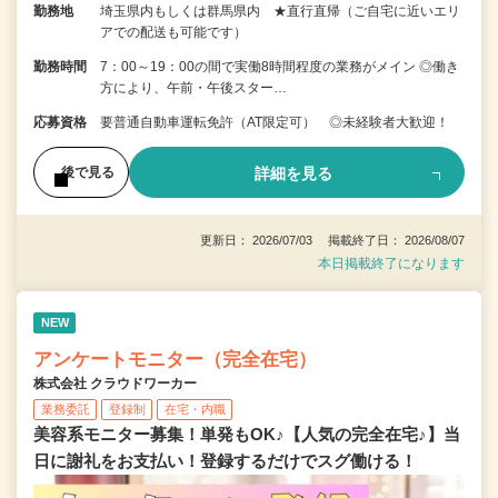
勤務地
埼玉県内もしくは群馬県内 ★直行直帰（ご自宅に近いエリ
アでの配送も可能です）
勤務時間
7：00～19：00の間で実働8時間程度の業務がメイン ◎働き
方により、午前・午後スター…
応募資格
要普通自動車運転免許（AT限定可） ◎未経験者大歓迎！
詳細を見る
後で見る
更新日： 2026/07/03 掲載終了日： 2026/08/07
本日掲載終了になります
NEW
アンケートモニター（完全在宅）
株式会社 クラウドワーカー
業務委託
登録制
在宅・内職
美容系モニター募集！単発もOK♪【人気の完全在宅♪】当
日に謝礼をお支払い！登録するだけでスグ働ける！