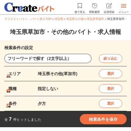
後で見る
閲覧履歴
会員登録
メニュー
クリエイトバイト・パート求人TOP
＞
埼玉県
＞
埼玉県その他
＞
埼玉県草加市
＞
埼玉県草加市・そ
埼玉県草加市・その他のバイト・求人情報
検索条件の設定
絞り込む
エリア
埼玉県その他(草加市)
選択
職種
指定しない
選択
条件
夕方
選択
7
検索条件を保存
全
件ヒットしました