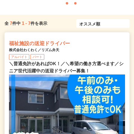
7
1
-
7
全
件中
件を表示
福祉施設の送迎ドライバー
株式会社わくわく／リズム弁天
アルバイト
パート
＼普通免許があればOK！／＼希望の働き方選べます／シ
ニア世代活躍中の送迎ドライバー募集！