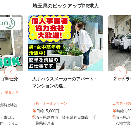
埼玉県のピックアップPR求人
カゴ車仕分
大手ハウスメーカーのアパート・
２ｔトラ
マンションの巡...
 川越センタ
（株）オールクリーン
エヌティ陸
時以降は時給
日給15,000円
時給1,2
」東口よ
埼玉県越谷市 埼玉県春日部市 千
埼玉県八潮
」より...
葉県松戸市
八潮営業