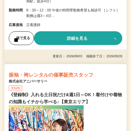
南駅」徒歩4分）
勤務時間
8：30～12：00 午後の時間帯勤務希望も相談可 ［シフト］
勤務は週3～4日…
応募資格
正看護師
詳細を見る
後で見る
更新日： 2026/08/03 掲載終了日： 2026/08/28
振袖・袴レンタルの催事販売スタッフ
株式会社アニバーサリー
登録制
《登録制》入れる土日祝だけ&週1日～OK！着付けや着物
の知識もイチから学べる♪【東京エリア】