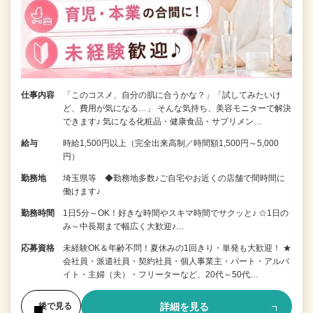
仕事内容
「このコスメ、自分の肌に合うかな？」「試してみたいけ
ど、費用が気になる…」 そんな気持ち、美容モニターで解決
できます♪ 気になる化粧品・健康食品・サプリメン…
給与
時給1,500円以上（完全出来高制／時間額1,500円～5,000
円）
勤務地
埼玉県等 ◆勤務地多数♪ご自宅やお近くの店舗で間時間に
働けます♪
勤務時間
1日5分～OK！好きな時間やスキマ時間でサクッと♪ ☆1日の
み～中長期まで幅広く大歓迎♪…
応募資格
未経験OK＆年齢不問！夏休みの1回きり・単発も大歓迎！ ★
会社員・派遣社員・契約社員・個人事業主・パート・アルバ
イト・主婦（夫）・フリーターなど、20代～50代…
詳細を見る
後で見る