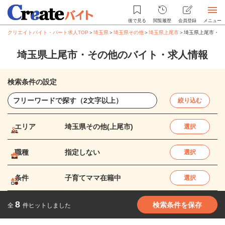
後で見る
閲覧履歴
会員登録
メニュー
クリエイトバイト・パート求人TOP
＞
埼玉県
＞
埼玉県その他
＞
埼玉県上尾市
＞
埼玉県上尾市・そ
埼玉県上尾市・その他のバイト・求人情報
検索条件の設定
絞り込む
エリア
埼玉県その他(上尾市)
選択
職種
指定しない
選択
条件
子育てママ在籍中
選択
8
検索条件を保存
全
件ヒットしました