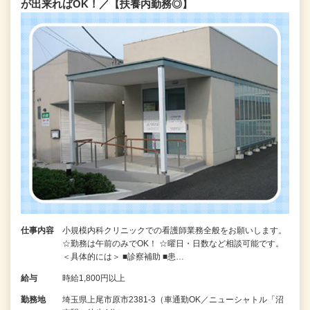
が出来ればOK！／【扶養内勤務◎】
仕事内容
小規模内科クリニックでの看護師業務全般をお願いします。
☆勤務は午前のみでOK！ ☆曜日・日数など相談可能です。
＜具体的には＞ ■診察補助 ■患…
給与
時給1,800円以上
勤務地
埼玉県上尾市原市2381-3（車通勤OK／ニューシャトル「沼