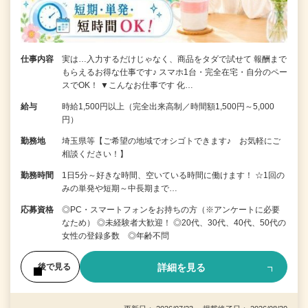
仕事内容
実は…入力するだけじゃなく、商品をタダで試せて 報酬まで
もらえるお得な仕事です♪ スマホ1台・完全在宅・自分のペー
スでOK！ ▼こんなお仕事です 化…
給与
時給1,500円以上（完全出来高制／時間額1,500円～5,000
円）
勤務地
埼玉県等【ご希望の地域でオシゴトできます♪ お気軽にご
相談ください！】
勤務時間
1日5分～好きな時間、空いている時間に働けます！ ☆1回の
みの単発や短期～中長期まで…
応募資格
◎PC・スマートフォンをお持ちの方（※アンケートに必要
なため） ◎未経験者大歓迎！ ◎20代、30代、40代、50代の
女性の登録多数 ◎年齢不問
詳細を見る
後で見る