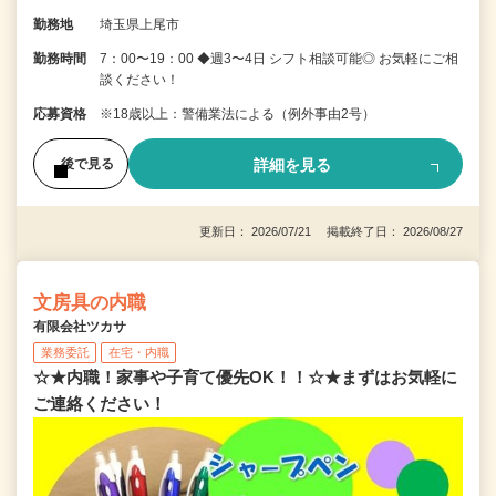
勤務地
埼玉県上尾市
勤務時間
7：00〜19：00 ◆週3〜4日 シフト相談可能◎ お気軽にご相
談ください！
応募資格
※18歳以上：警備業法による（例外事由2号）
詳細を見る
後で見る
更新日： 2026/07/21 掲載終了日： 2026/08/27
文房具の内職
有限会社ツカサ
業務委託
在宅・内職
☆★内職！家事や子育て優先OK！！☆★まずはお気軽に
ご連絡ください！