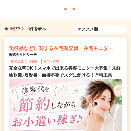
8
1
-
8
全
件中
件を表示
化粧品などに関する在宅調査員・在宅モニター
株式会社ビサーチ
業務委託
登録制
在宅・内職
完全在宅OK！スマホで出来る美容モニター大募集！未経
験歓迎♪履歴書・面接不要でスグに働ける！@埼玉県