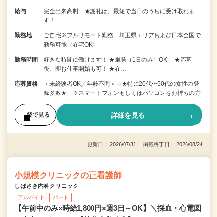
給与
完全出来高制 ★謝礼は、最短で当日のうちに受け取れま
す！
勤務地
ご自宅※フルリモート勤務 埼玉県エリアおよび日本全国で
勤務可能（在宅OK）
勤務時間
好きな時間に働けます！ ★単発（1日のみ）OK！ ★応募
後、即お仕事開始も可！ ★在…
応募資格
＜未経験者OK／年齢不問＞⇒★特に20代〜50代の女性の登
録多数★ ※スマートフォンもしくはパソコンをお持ちの方
詳細を見る
後で見る
更新日： 2026/07/31 掲載終了日： 2026/08/24
小規模クリニックの正看護師
しばさき内科クリニック
アルバイト
パート
【午前中のみ×時給1,800円×週3日～OK】＼採血・心電図