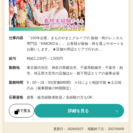
仕事内容
「100年企業」きものやまとグループの 振袖・袴のレンタル
専門店『KIMONO＆』。 お客様が振袖・袴を選ぶサポートを
お願いします。 ★店舗や周辺エリアで行われ…
給与
時給1,230円～1,500円
勤務地
東京都渋谷区、神奈川県横浜市、千葉県船橋市・千葉市・柏
市、埼玉県大宮市の店舗ほか・都下周辺エリアの催事会場
勤務時間
9：00～18：00(実働8時間) ※日により相談可能 ★土日祝
のみ（催事開催の時期限定）…
応募資格
接客・販売経験者歓迎／未経験の方もOK
詳細を見る
後で見る
更新日： 2026/03/27 掲載終了日： 2027/03/05