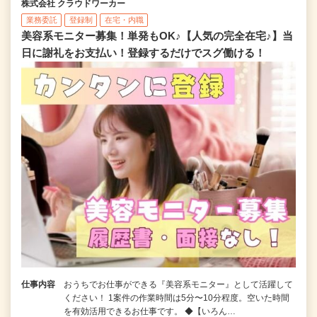
株式会社 クラウドワーカー
業務委託
登録制
在宅・内職
美容系モニター募集！単発もOK♪【人気の完全在宅♪】当
日に謝礼をお支払い！登録するだけでスグ働ける！
仕事内容
おうちでお仕事ができる『美容系モニター』として活躍して
ください！ 1案件の作業時間は5分〜10分程度。空いた時間
を有効活用できるお仕事です。 ◆【いろん…