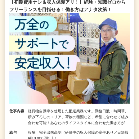
【初期費用ナシ＆収入保障アリ！】経験・知識ゼロから
フリーランスを目指せる！働き方はアナタ次第！
仕事内容
軽貨物自動車を使用した配送業務です。勤務日数・時間帯、
積み下ろしのエリア、荷物の種類など、希望に合わせて組み
合わせ可能！あなたのライフスタイルに合わせた働き方が…
給与
報酬 完全出来高制（研修中の収入保障の案件あり／日額報
酬10,000円以上）