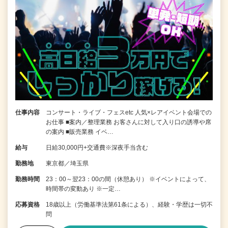
仕事内容
コンサート・ライブ・フェスetc 人気×レアイベント会場での
お仕事 ■案内／整理業務 お客さんに対して入り口の誘導や席
の案内 ■販売業務 イベ…
給与
日給30,000円+交通費※深夜手当含む
勤務地
東京都／埼玉県
勤務時間
23：00～翌23：00の間（休憩あり） ※イベントによって、
時間帯の変動あり ※一定…
応募資格
18歳以上（労働基準法第61条による）、経験・学歴は一切不
問