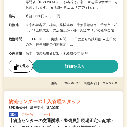
専門店『KIMONO＆』。 お客様が振袖・袴を選ぶサポートを
お願いします。 ★店舗や周辺エリアで行われ…
給与
時給1,230円～1,500円
勤務地
東京都渋谷区、神奈川県横浜市、千葉県船橋市・千葉市・柏
市、埼玉県大宮市の店舗ほか・都下周辺エリアの催事会場
勤務時間
9：00～18：00(実働8時間) ※日により相談可能 ★土日祝
のみ（催事開催の時期限定）…
応募資格
接客・販売経験者歓迎／未経験の方もOK
詳細を見る
後で見る
更新日： 2026/03/27 掲載終了日： 2027/03/05
物流センターの出入管理スタッフ
SPD株式会社 埼玉支社【SA025】
注目
アルバイト
パート
【物流センターの交通誘導・警備員】現場固定☆副業・