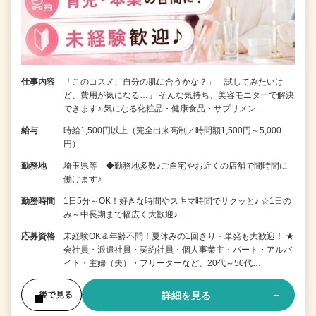
仕事内容
「このコスメ、自分の肌に合うかな？」「試してみたいけ
ど、費用が気になる…」 そんな気持ち、美容モニターで解決
できます♪ 気になる化粧品・健康食品・サプリメン…
給与
時給1,500円以上（完全出来高制／時間額1,500円～5,000
円）
勤務地
埼玉県等 ◆勤務地多数♪ご自宅やお近くの店舗で間時間に
働けます♪
勤務時間
1日5分～OK！好きな時間やスキマ時間でサクッと♪ ☆1日の
み～中長期まで幅広く大歓迎♪…
応募資格
未経験OK＆年齢不問！夏休みの1回きり・単発も大歓迎！ ★
会社員・派遣社員・契約社員・個人事業主・パート・アルバ
イト・主婦（夫）・フリーターなど、20代～50代…
詳細を見る
後で見る