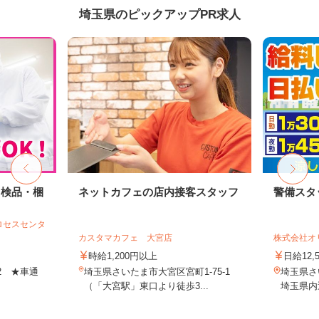
埼玉県のピックアップPR求人
・検品・梱
ネットカフェの店内接客スタッフ
警備スタ
ロセスセンタ
カスタマカフェ 大宮店
株式会社オ
時給1,200円以上
日給12,
-2 ★車通
埼玉県さいたま市大宮区宮町1-75-1
埼玉県
（「大宮駅」東口より徒歩3...
埼玉県内