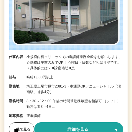
仕事内容
小規模内科クリニックでの看護師業務全般をお願いします。
☆勤務は午前のみでOK！ ☆曜日・日数など相談可能です。
＜具体的には＞ ■診察補助 ■患…
給与
時給1,800円以上
勤務地
埼玉県上尾市原市2381-3（車通勤OK／ニューシャトル「沼
南駅」徒歩4分）
勤務時間
8：30～12：00 午後の時間帯勤務希望も相談可 ［シフト］
勤務は週3～4日…
応募資格
正看護師
詳細を見る
後で見る