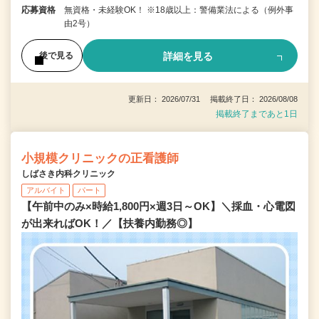
応募資格
無資格・未経験OK！ ※18歳以上：警備業法による（例外事
由2号）
詳細を見る
後で見る
更新日： 2026/07/31 掲載終了日： 2026/08/08
掲載終了まであと1日
小規模クリニックの正看護師
しばさき内科クリニック
アルバイト
パート
【午前中のみ×時給1,800円×週3日～OK】＼採血・心電図
が出来ればOK！／【扶養内勤務◎】