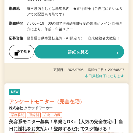
勤務地
埼玉県内もしくは群馬県内 ★直行直帰（ご自宅に近いエリ
アでの配送も可能です）
勤務時間
7：00～19：00の間で実働8時間程度の業務がメイン ◎働き
方により、午前・午後スター…
応募資格
要普通自動車運転免許（AT限定可） ◎未経験者大歓迎！
詳細を見る
後で見る
更新日： 2026/07/03 掲載終了日： 2026/08/07
本日掲載終了になります
NEW
アンケートモニター（完全在宅）
株式会社 クラウドワーカー
業務委託
登録制
在宅・内職
美容系モニター募集！単発もOK♪【人気の完全在宅♪】当
日に謝礼をお支払い！登録するだけでスグ働ける！