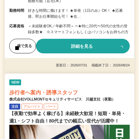
勤務可能（在宅OK）
勤務時間
好きな時間に働けます！ ★単発（1日のみ）OK！ ★応募
後、即お仕事開始も可！ ★在…
応募資格
＜未経験者OK／年齢不問＞⇒★特に20代〜50代の女性の登
録多数★ ※スマートフォンもしくはパソコンをお持ちの方
詳細を見る
後で見る
更新日： 2026/07/31 掲載終了日： 2026/08/24
NEW
歩行者へ案内・誘導スタッフ
株式会社VOLLMONTセキュリティサービス 川越支社（夜勤）
注目
アルバイト
パート
【夜勤で効率よく稼げる】未経験大歓迎！短期・単発・
週1・シフト自由！80代までの幅広い世代が活躍中！