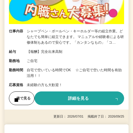
仕事内容
シャープペン・ボールペン・キーホルダー等の組立作業。ど
なたでも簡単に組立できます。 マニュアルや経験者による研
修体制もあるので安心です。「カンタンなもの」「コ…
給与
【報酬】完全出来高制
勤務地
ご自宅
勤務時間
自宅で空いている時間でOK ☆ご自宅で空いた時間を有効
活用！！
応募資格
未経験の方も大歓迎！
詳細を見る
後で見る
更新日： 2026/07/01 掲載終了日： 2026/09/25