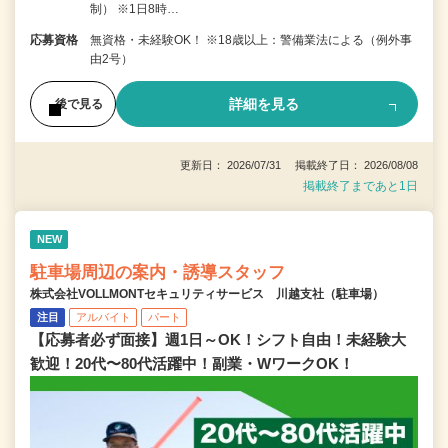
制） ※1日8時…
応募資格
無資格・未経験OK！ ※18歳以上：警備業法による（例外事
由2号）
詳細を見る
後で見る
更新日： 2026/07/31 掲載終了日： 2026/08/08
掲載終了まであと1日
NEW
駐車場周辺の案内・誘導スタッフ
株式会社VOLLMONTセキュリティサービス 川越支社（駐車場）
注目
アルバイト
パート
【応募者必ず面接】週1日～OK！シフト自由！未経験大
歓迎！20代〜80代活躍中！副業・WワークOK！