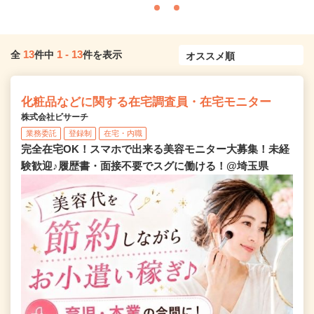
13
1
-
13
全
件中
件を表示
化粧品などに関する在宅調査員・在宅モニター
株式会社ビサーチ
業務委託
登録制
在宅・内職
完全在宅OK！スマホで出来る美容モニター大募集！未経
験歓迎♪履歴書・面接不要でスグに働ける！@埼玉県