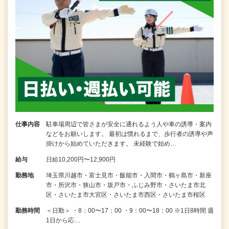
仕事内容
駐車場周辺で皆さまが安全に通れるよう人や車の誘導・案内
などをお願いします。 最初は慣れるまで、歩行者の誘導や声
掛けから始めていただきます。 未経験で始め…
給与
日給10,200円〜12,900円
勤務地
埼玉県川越市・富士見市・飯能市・入間市・鶴ヶ島市・新座
市・所沢市・狭山市・坂戸市・ふじみ野市・さいたま市北
区・さいたま市大宮区・さいたま市西区・さいたま市桜区
勤務時間
＜日勤＞ ・8：00〜17：00 ・9：00〜18：00 ※1日8時間 週
1日から応…