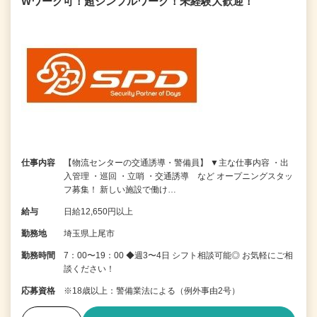
Wワーク可！超シンプルワーク！未経験大歓迎！
仕事内容
【物流センターの交通誘導・警備員】 ▼主な仕事内容 ・出
入管理 ・巡回 ・立哨 ・交通誘導 など オープニングスタッ
フ募集！ 新しい施設で働け…
給与
日給12,650円以上
勤務地
埼玉県上尾市
勤務時間
7：00〜19：00 ◆週3〜4日 シフト相談可能◎ お気軽にご相
談ください！
応募資格
※18歳以上：警備業法による（例外事由2号）