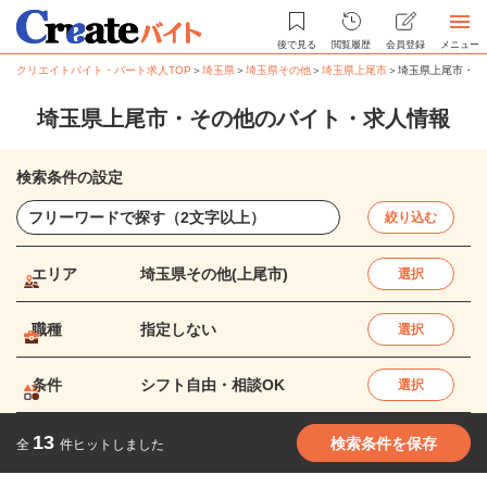
後で見る
閲覧履歴
会員登録
メニュー
クリエイトバイト・パート求人TOP
＞
埼玉県
＞
埼玉県その他
＞
埼玉県上尾市
＞
埼玉県上尾市・そ
埼玉県上尾市・その他のバイト・求人情報
検索条件の設定
絞り込む
エリア
埼玉県その他(上尾市)
選択
職種
指定しない
選択
条件
シフト自由・相談OK
選択
13
検索条件を保存
全
件ヒットしました