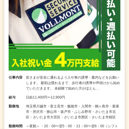
仕事内容
皆さまが安全に通れるよう人や車の誘導・案内などをお願い
します。 最初は慣れるまで、歩行者の誘導や声掛けから始め
ていただきます。 未経験で始めた方がほとん…
給与
日給11,400円〜12,900円
勤務地
埼玉県川越市・富士見市・飯能市・入間市・鶴ヶ島市・新座
市・所沢市・狭山市・坂戸市・ふじみ野市・さいたま市北
区・さいたま市大宮区・さいたま市西区・さいたま市桜区
勤務時間
＜夜勤＞ ・20：00〜翌5：00 ・21：00〜翌6：00（シフト