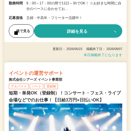
勤務時間
9：00～17：00の間で1日2～3hでOK！ ☆お好きな時間に自
分のペースに合わせてお…
応募資格
主婦・中高年・フリーター活躍中！
詳細を見る
後で見る
更新日： 2026/06/23 掲載終了日： 2026/08/07
本日掲載終了になります
イベントの運営サポート
株式会社シアーズ イベント事業部
アルバイト
パート
登録制
短期・単発OK（登録制）！コンサート・フェス・ライブ
会場などでのお仕事！【日給3万円×日払いOK】