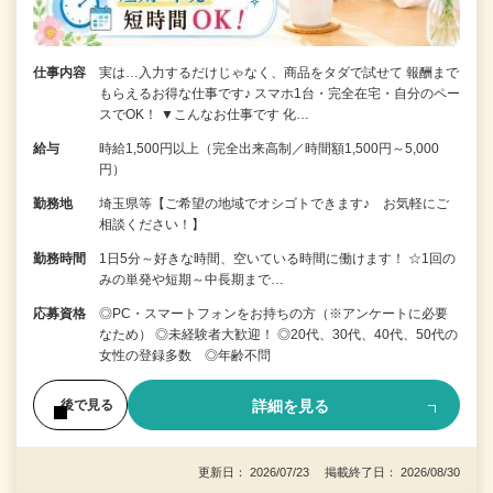
仕事内容
実は…入力するだけじゃなく、商品をタダで試せて 報酬まで
もらえるお得な仕事です♪ スマホ1台・完全在宅・自分のペー
スでOK！ ▼こんなお仕事です 化…
給与
時給1,500円以上（完全出来高制／時間額1,500円～5,000
円）
勤務地
埼玉県等【ご希望の地域でオシゴトできます♪ お気軽にご
相談ください！】
勤務時間
1日5分～好きな時間、空いている時間に働けます！ ☆1回の
みの単発や短期～中長期まで…
応募資格
◎PC・スマートフォンをお持ちの方（※アンケートに必要
なため） ◎未経験者大歓迎！ ◎20代、30代、40代、50代の
女性の登録多数 ◎年齢不問
詳細を見る
後で見る
更新日： 2026/07/23 掲載終了日： 2026/08/30