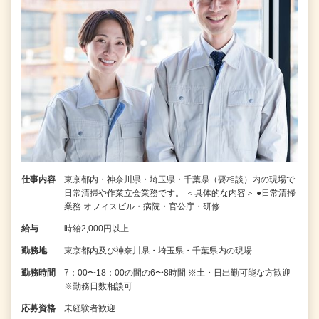
仕事内容
東京都内・神奈川県・埼玉県・千葉県（要相談）内の現場で
日常清掃や作業立会業務です。 ＜具体的な内容＞ ●日常清掃
業務 オフィスビル・病院・官公庁・研修…
給与
時給2,000円以上
勤務地
東京都内及び神奈川県・埼玉県・千葉県内の現場
勤務時間
7：00〜18：00の間の6〜8時間 ※土・日出勤可能な方歓迎
※勤務日数相談可
応募資格
未経験者歓迎