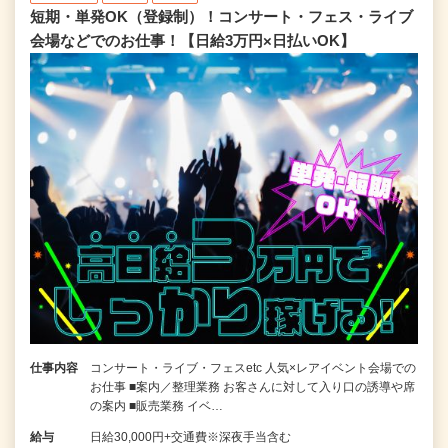
短期・単発OK（登録制）！コンサート・フェス・ライブ
会場などでのお仕事！【日給3万円×日払いOK】
仕事内容
コンサート・ライブ・フェスetc 人気×レアイベント会場での
お仕事 ■案内／整理業務 お客さんに対して入り口の誘導や席
の案内 ■販売業務 イベ…
給与
日給30,000円+交通費※深夜手当含む