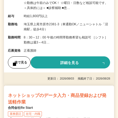
☆勤務は午前のみでOK！ ☆曜日・日数など相談可能です。
＜具体的には＞ ■診察補助 ■患…
給与
時給1,800円以上
勤務地
埼玉県上尾市原市2381-3（車通勤OK／ニューシャトル「沼
南駅」徒歩4分）
勤務時間
8：30～12：00 午後の時間帯勤務希望も相談可 ［シフト］
勤務は週3～4日…
応募資格
正看護師
詳細を見る
後で見る
更新日： 2026/08/03 掲載終了日： 2026/08/28
ネットショップのデータ入力・商品登録および発
送軽作業
合同会社Re Start
業務委託
在宅・内職