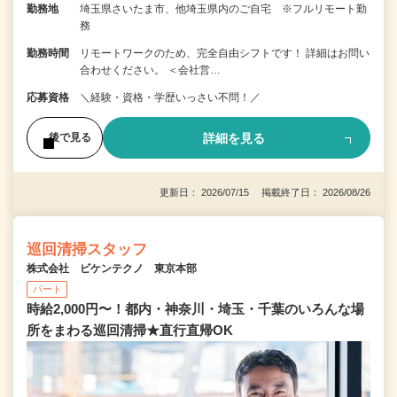
勤務地
埼玉県さいたま市、他埼玉県内のご自宅 ※フルリモート勤
務
勤務時間
リモートワークのため、完全自由シフトです！ 詳細はお問い
合わせください。 ＜会社営…
応募資格
＼経験・資格・学歴いっさい不問！／
詳細を見る
後で見る
更新日： 2026/07/15 掲載終了日： 2026/08/26
巡回清掃スタッフ
株式会社 ビケンテクノ 東京本部
パート
時給2,000円〜！都内・神奈川・埼玉・千葉のいろんな場
所をまわる巡回清掃★直行直帰OK