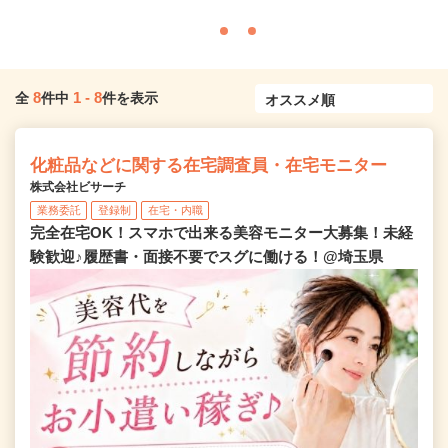
8
1
-
8
全
件中
件を表示
化粧品などに関する在宅調査員・在宅モニター
株式会社ビサーチ
業務委託
登録制
在宅・内職
完全在宅OK！スマホで出来る美容モニター大募集！未経
験歓迎♪履歴書・面接不要でスグに働ける！@埼玉県