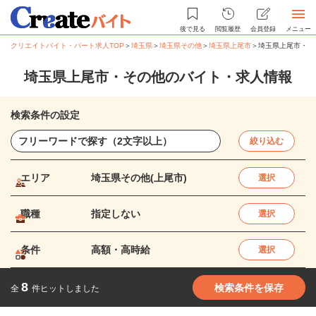
後で見る
閲覧履歴
会員登録
メニュー
クリエイトバイト・パート求人TOP
＞
埼玉県
＞
埼玉県その他
＞
埼玉県上尾市
＞
埼玉県上尾市・そ
埼玉県上尾市・その他のバイト・求人情報
検索条件の設定
絞り込む
エリア
埼玉県その他(上尾市)
選択
職種
指定しない
選択
条件
高額・高時給
選択
8
検索条件を保存
全
件ヒットしました