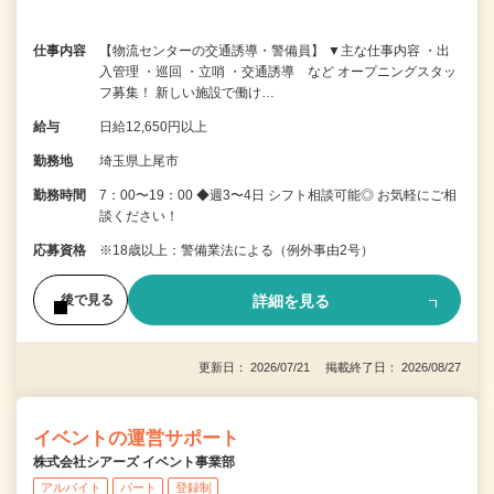
仕事内容
【物流センターの交通誘導・警備員】 ▼主な仕事内容 ・出
入管理 ・巡回 ・立哨 ・交通誘導 など オープニングスタッ
フ募集！ 新しい施設で働け…
給与
日給12,650円以上
勤務地
埼玉県上尾市
勤務時間
7：00〜19：00 ◆週3〜4日 シフト相談可能◎ お気軽にご相
談ください！
応募資格
※18歳以上：警備業法による（例外事由2号）
詳細を見る
後で見る
更新日： 2026/07/21 掲載終了日： 2026/08/27
イベントの運営サポート
株式会社シアーズ イベント事業部
アルバイト
パート
登録制