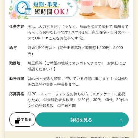
仕事内容
実は…入力するだけじゃなく、商品をタダで試せて 報酬まで
もらえるお得な仕事です♪ スマホ1台・完全在宅・自分のペー
スでOK！ ▼こんなお仕事です 化…
給与
時給1,500円以上（完全出来高制／時間額1,500円～5,000
円）
勤務地
埼玉県等【ご希望の地域でオシゴトできます♪ お気軽にご
相談ください！】
勤務時間
1日5分～好きな時間、空いている時間に働けます！ ☆1回の
みの単発や短期～中長期まで…
応募資格
◎PC・スマートフォンをお持ちの方（※アンケートに必要
なため） ◎未経験者大歓迎！ ◎20代、30代、40代、50代の
女性の登録多数 ◎年齢不問
詳細を見る
後で見る