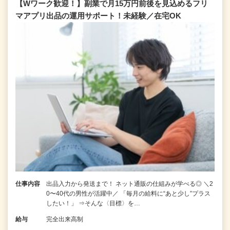
【Wワーク歓迎！】副業で月15万円前後を見込めるフリ
マアプリ出品の運用サポート！未経験／在宅OK
仕事内容
出品入力から発送まで！ ネット通販の仕組みが学べる◎ ＼2
0〜40代の男性が活躍中／ 「毎月の給料に“あと少し”プラス
したい！」 ⇒そんな〈目標〉を…
給与
完全出来高制