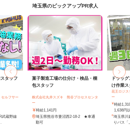
埼玉県のピックアップPR求人
備スタッフ
菓子製造工場の仕分け・検品・梱
ドラッグ
包スタッフ
け作業ス
花王ロジス
ー
 セルフサー
株式会社丸井スズキ 熊谷プロセスセンタ
ー
時給1,3
時給1,141円
1,638円
JR武蔵野線
埼玉県熊谷市妻沼西2-18-2 ★車通
埼玉県川
.
勤可
りバス「