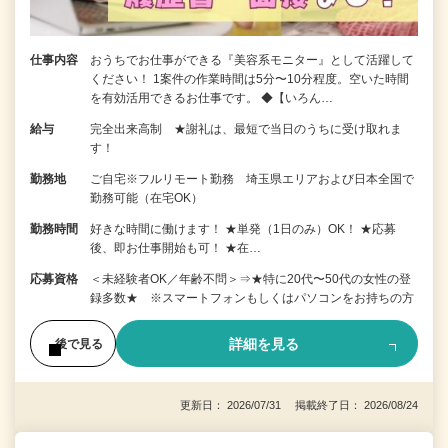
仕事内容
おうちでお仕事ができる『美容系モニター』として活躍して
ください！ 1案件の作業時間は5分〜10分程度。空いた時間
を有効活用できるお仕事です。 ◆【いろん…
給与
完全出来高制 ★謝礼は、最短で当日のうちに受け取れま
す！
勤務地
ご自宅※フルリモート勤務 埼玉県エリアおよび日本全国で
勤務可能（在宅OK）
勤務時間
好きな時間に働けます！ ★単発（1日のみ）OK！ ★応募
後、即お仕事開始も可！ ★在…
応募資格
＜未経験者OK／年齢不問＞⇒★特に20代〜50代の女性の登
録多数★ ※スマートフォンもしくはパソコンをお持ちの方
詳細を見る
後で見る
更新日： 2026/07/31 掲載終了日： 2026/08/24