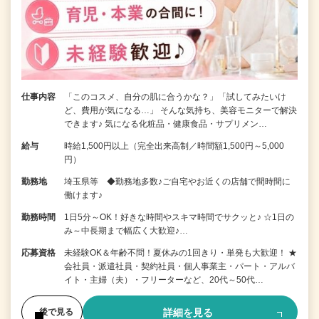
仕事内容
「このコスメ、自分の肌に合うかな？」「試してみたいけ
ど、費用が気になる…」 そんな気持ち、美容モニターで解決
できます♪ 気になる化粧品・健康食品・サプリメン…
給与
時給1,500円以上（完全出来高制／時間額1,500円～5,000
円）
勤務地
埼玉県等 ◆勤務地多数♪ご自宅やお近くの店舗で間時間に
働けます♪
勤務時間
1日5分～OK！好きな時間やスキマ時間でサクッと♪ ☆1日の
み～中長期まで幅広く大歓迎♪…
応募資格
未経験OK＆年齢不問！夏休みの1回きり・単発も大歓迎！ ★
会社員・派遣社員・契約社員・個人事業主・パート・アルバ
イト・主婦（夫）・フリーターなど、20代～50代…
詳細を見る
後で見る