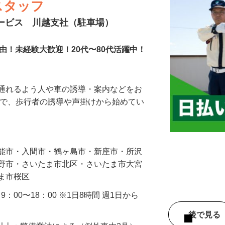
スタッフ
サービス 川越支社（駐車場）
由！未経験大歓迎！20代〜80代活躍中！
に通れるよう人や車の誘導・案内などをお
まで、歩行者の誘導や声掛けから始めてい
…
飯能市・入間市・鶴ヶ島市・新座市・所沢
み野市・さいたま市北区・さいたま市大宮
たま市桜区
・9：00〜18：00 ※1日8時間 週1日から