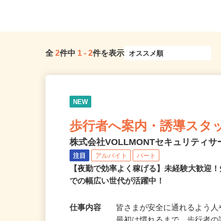
葉県内の現場
駅」徒歩7分、「川越駅」徒
全
2
件中
1
-
2
件を表示
NEW
歩行者へ案内・誘導スタ
株式会社VOLLMONTセキュリティ
注目
アルバイト
パート
【夜勤で効率よく稼げる】未経験大歓迎！
での幅広い世代が活躍中！