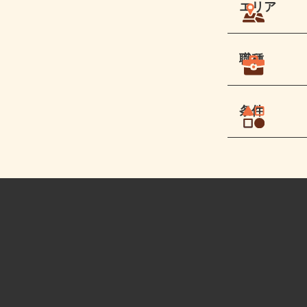
エリア
職種
条件