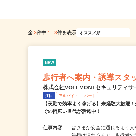
（第二産業道路沿い）
埼玉県内近隣各所
全
3
件中
1
-
3
件を表示
NEW
歩行者へ案内・誘導スタ
株式会社VOLLMONTセキュリティ
注目
アルバイト
パート
【夜勤で効率よく稼げる】未経験大歓迎！
での幅広い世代が活躍中！