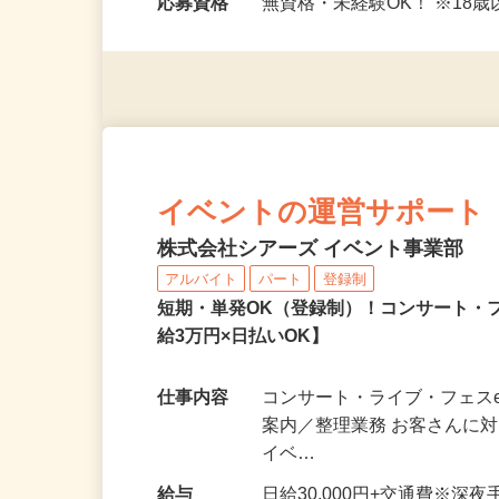
応…
応募資格
無資格・未経験OK！ ※1
イベントの運営サポート
株式会社シアーズ イベント事業部
アルバイト
パート
登録制
短期・単発OK（登録制）！コンサート・
給3万円×日払いOK】
仕事内容
コンサート・ライブ・フェスe
案内／整理業務 お客さんに