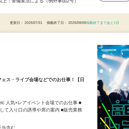
後で見
8歳以上：警備業法による（例外事由2号）
更新日： 2026/07/31 掲載終了日： 2026/08/08
掲載終了まであと1日
フェス・ライブ会場などでのお仕事！【日
tc 人気×レアイベント会場でのお仕事 ■
対して入り口の誘導や席の案内 ■販売業務