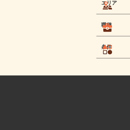
エリア
職種
条件