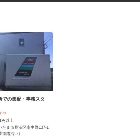
工所での集配・事務スタ
警備スタッフ
 サヤカ
株式会社オリエンタル警備 さいたま支社
,141円以上
日給12,500円～17,000円以上
さいたま市見沼区南中野137-1
埼玉県さいたま市大宮区 その他