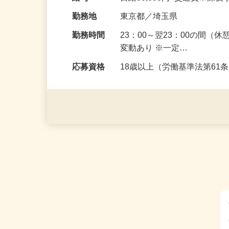
イベ…
給与
日給30,000円+交通費※深
勤務地
東京都／埼玉県
勤務時間
23：00～翌23：00の間
変動あり ※一定…
応募資格
18歳以上（労働基準法第6