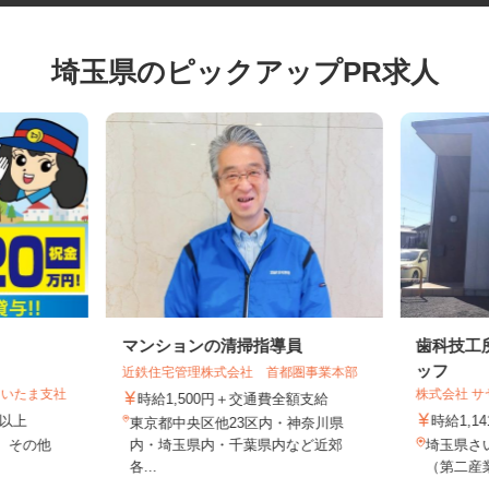
埼玉県のピックアップPR求人
マンションの清掃指導員
歯科技
ッフ
近鉄住宅管理株式会社 首都圏事業本部
さいたま支社
株式会社
時給1,500円＋交通費全額支給
0円以上
時給1
東京都中央区他23区内・神奈川県
区 その他
内・埼玉県内・千葉県内など近郊
埼玉県