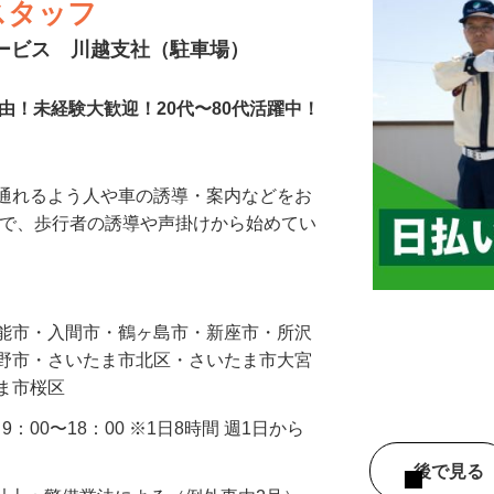
スタッフ
サービス 川越支社（駐車場）
由！未経験大歓迎！20代〜80代活躍中！
に通れるよう人や車の誘導・案内などをお
まで、歩行者の誘導や声掛けから始めてい
…
飯能市・入間市・鶴ヶ島市・新座市・所沢
み野市・さいたま市北区・さいたま市大宮
たま市桜区
・9：00〜18：00 ※1日8時間 週1日から