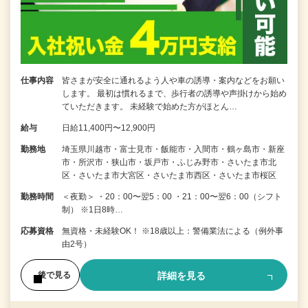
仕事内容
皆さまが安全に通れるよう人や車の誘導・案内などをお願い
します。 最初は慣れるまで、歩行者の誘導や声掛けから始め
ていただきます。 未経験で始めた方がほとん…
給与
日給11,400円〜12,900円
勤務地
埼玉県川越市・富士見市・飯能市・入間市・鶴ヶ島市・新座
市・所沢市・狭山市・坂戸市・ふじみ野市・さいたま市北
区・さいたま市大宮区・さいたま市西区・さいたま市桜区
勤務時間
＜夜勤＞ ・20：00〜翌5：00 ・21：00〜翌6：00（シフト
制） ※1日8時…
応募資格
無資格・未経験OK！ ※18歳以上：警備業法による（例外事
由2号）
詳細を見る
後で見る