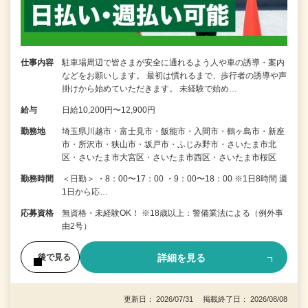
仕事内容
駐車場周辺で皆さまが安全に通れるよう人や車の誘導・案内
などをお願いします。 最初は慣れるまで、歩行者の誘導や声
掛けから始めていただきます。 未経験で始め…
給与
日給10,200円〜12,900円
勤務地
埼玉県川越市・富士見市・飯能市・入間市・鶴ヶ島市・新座
市・所沢市・狭山市・坂戸市・ふじみ野市・さいたま市北
区・さいたま市大宮区・さいたま市西区・さいたま市桜区
勤務時間
＜日勤＞ ・8：00〜17：00 ・9：00〜18：00 ※1日8時間 週
1日から応…
応募資格
無資格・未経験OK！ ※18歳以上：警備業法による（例外事
由2号）
詳細を見る
後で見る
更新日： 2026/07/31 掲載終了日： 2026/08/08