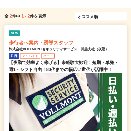
2
1
-
2
全
件中
件を表示
NEW
歩行者へ案内・誘導スタッフ
株式会社VOLLMONTセキュリティサービス 川越支社（夜勤）
注目
アルバイト
パート
【夜勤で効率よく稼げる】未経験大歓迎！短期・単発・
週1・シフト自由！80代までの幅広い世代が活躍中！