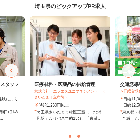
埼玉県のピックアップPR求人
助スタッフ
医療材料・医薬品の供給管理
交通誘導
木口総合保
株式会社 エフエスユニマネジメント ＜
さいたま市立病院＞
業経験により
日給11,
時給1,230円以上
日給12,5
田町1-8
埼玉県さいたま市緑区三室（「北浦
東京都・
..
和駅」よりバスで約15分、「東浦...
全域 ☆