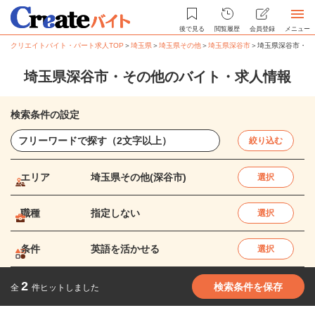
後で見る
閲覧履歴
会員登録
メニュー
クリエイトバイト・パート求人TOP
＞
埼玉県
＞
埼玉県その他
＞
埼玉県深谷市
＞
埼玉県深谷市・そ
埼玉県深谷市・その他のバイト・求人情報
検索条件の設定
絞り込む
エリア
埼玉県その他(深谷市)
選択
職種
指定しない
選択
条件
英語を活かせる
選択
2
検索条件を保存
全
件ヒットしました