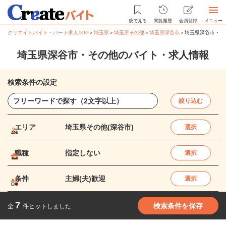
後で見る
閲覧履歴
会員登録
メニュー
クリエイトバイト・パート求人TOP
＞
埼玉県
＞
埼玉県その他
＞
埼玉県深谷市
＞
埼玉県深谷市・そ
埼玉県深谷市・その他のバイト・求人情報
検索条件の設定
絞り込む
エリア
埼玉県その他(深谷市)
選択
職種
指定しない
選択
条件
主婦(夫)歓迎
選択
7
検索条件を保存
全
件ヒットしました