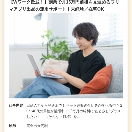
【Wワーク歓迎！】副業で月15万円前後を見込めるフリ
マアプリ出品の運用サポート！未経験／在宅OK
仕事内容
出品入力から発送まで！ ネット通販の仕組みが学べる◎ ＼2
0〜40代の男性が活躍中／ 「毎月の給料に“あと少し”プラス
したい！」 ⇒そんな〈目標〉を…
給与
完全出来高制