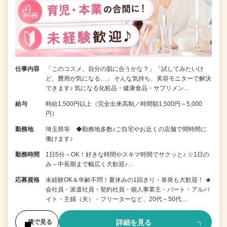
仕事内容
「このコスメ、自分の肌に合うかな？」「試してみたいけ
ど、費用が気になる…」 そんな気持ち、美容モニターで解決
できます♪ 気になる化粧品・健康食品・サプリメン…
給与
時給1,500円以上（完全出来高制／時間額1,500円～5,000
円）
勤務地
埼玉県等 ◆勤務地多数♪ご自宅やお近くの店舗で間時間に
働けます♪
勤務時間
1日5分～OK！好きな時間やスキマ時間でサクッと♪ ☆1日の
み～中長期まで幅広く大歓迎♪…
応募資格
未経験OK＆年齢不問！夏休みの1回きり・単発も大歓迎！ ★
会社員・派遣社員・契約社員・個人事業主・パート・アルバ
イト・主婦（夫）・フリーターなど、20代～50代…
詳細を見る
後で見る