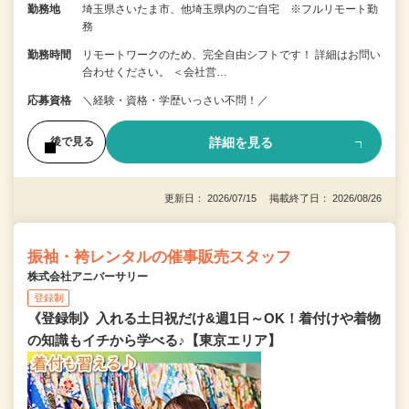
勤務地
埼玉県さいたま市、他埼玉県内のご自宅 ※フルリモート勤
務
勤務時間
リモートワークのため、完全自由シフトです！ 詳細はお問い
合わせください。 ＜会社営…
応募資格
＼経験・資格・学歴いっさい不問！／
詳細を見る
後で見る
更新日： 2026/07/15 掲載終了日： 2026/08/26
振袖・袴レンタルの催事販売スタッフ
株式会社アニバーサリー
登録制
《登録制》入れる土日祝だけ&週1日～OK！着付けや着物
の知識もイチから学べる♪【東京エリア】