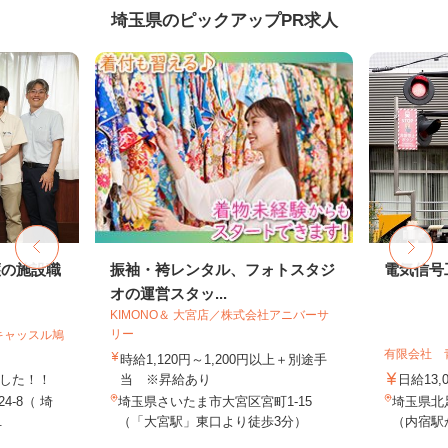
埼玉県のピックアップPR求人
護の施設職
振袖・袴レンタル、フォトスタジ
電気信号
オの運営スタッ...
KIMONO＆ 大宮店／株式会社アニバーサ
リー
キャッスル鳩
有限会社 
時給1,120円～1,200円以上＋別途手
ました！！
当 ※昇給あり
日給13,
4-8（ 埼
埼玉県さいたま市大宮区宮町1-15
埼玉県北
.
（「大宮駅」東口より徒歩3分）
（内宿駅か