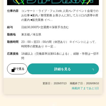
仕事内容
コンサート・ライブ・フェスetc 人気×レアイベント会場での
お仕事 ■案内／整理業務 お客さんに対して入り口の誘導や席
の案内 ■販売業務 イベ…
給与
日給30,000円+交通費※深夜手当含む
勤務地
東京都／埼玉県
勤務時間
23：00～翌23：00の間（休憩あり） ※イベントによって、
時間帯の変動あり ※一定…
応募資格
18歳以上（労働基準法第61条による）、経験・学歴は一切不
問
詳細を見る
後で見る
更新日： 2026/07/13 掲載終了日： 2026/08/10
掲載終了まであと1日
1