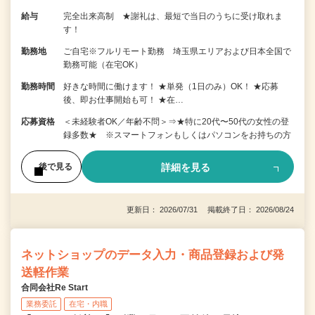
給与
完全出来高制 ★謝礼は、最短で当日のうちに受け取れま
す！
勤務地
ご自宅※フルリモート勤務 埼玉県エリアおよび日本全国で
勤務可能（在宅OK）
勤務時間
好きな時間に働けます！ ★単発（1日のみ）OK！ ★応募
後、即お仕事開始も可！ ★在…
応募資格
＜未経験者OK／年齢不問＞⇒★特に20代〜50代の女性の登
録多数★ ※スマートフォンもしくはパソコンをお持ちの方
詳細を見る
後で見る
更新日： 2026/07/31 掲載終了日： 2026/08/24
ネットショップのデータ入力・商品登録および発
送軽作業
合同会社Re Start
業務委託
在宅・内職