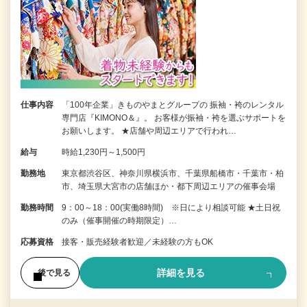
仕事内容
「100年企業」きものやまとグループの 振袖・袴のレンタル
専門店『KIMONO＆』。 お客様が振袖・袴を選ぶサポートを
お願いします。 ★店舗や周辺エリアで行われ…
給与
時給1,230円～1,500円
勤務地
東京都渋谷区、神奈川県横浜市、千葉県船橋市・千葉市・柏
市、埼玉県大宮市の店舗ほか・都下周辺エリアの催事会場
勤務時間
9：00～18：00(実働8時間) ※日により相談可能 ★土日祝
のみ（催事開催の時期限定）…
応募資格
接客・販売経験者歓迎／未経験の方もOK
詳細を見る
後で見る