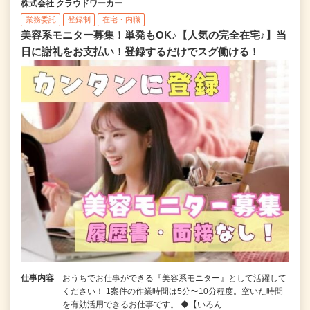
株式会社 クラウドワーカー
業務委託
登録制
在宅・内職
美容系モニター募集！単発もOK♪【人気の完全在宅♪】当
日に謝礼をお支払い！登録するだけでスグ働ける！
仕事内容
おうちでお仕事ができる『美容系モニター』として活躍して
ください！ 1案件の作業時間は5分〜10分程度。空いた時間
を有効活用できるお仕事です。 ◆【いろん…