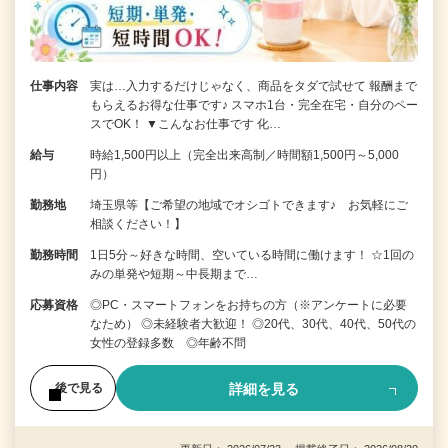
仕事内容
実は…入力するだけじゃなく、商品をタダで試せて 報酬まで
もらえるお得な仕事です♪ スマホ1台・完全在宅・自分のペー
スでOK！ ▼こんなお仕事です 化…
給与
時給1,500円以上（完全出来高制／時間額1,500円～5,000
円）
勤務地
埼玉県等【ご希望の地域でオシゴトできます♪ お気軽にご
相談ください！】
勤務時間
1日5分～好きな時間、空いている時間に働けます！ ☆1回の
みの単発や短期～中長期まで…
応募資格
◎PC・スマートフォンをお持ちの方（※アンケートに必要
なため） ◎未経験者大歓迎！ ◎20代、30代、40代、50代の
女性の登録多数 ◎年齢不問
詳細を見る
後で見る