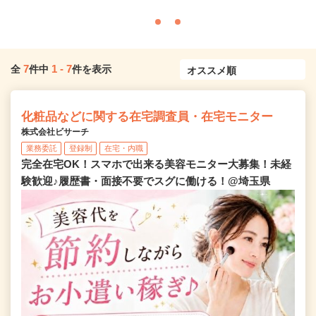
7
1
-
7
全
件中
件を表示
化粧品などに関する在宅調査員・在宅モニター
株式会社ビサーチ
業務委託
登録制
在宅・内職
完全在宅OK！スマホで出来る美容モニター大募集！未経
験歓迎♪履歴書・面接不要でスグに働ける！@埼玉県