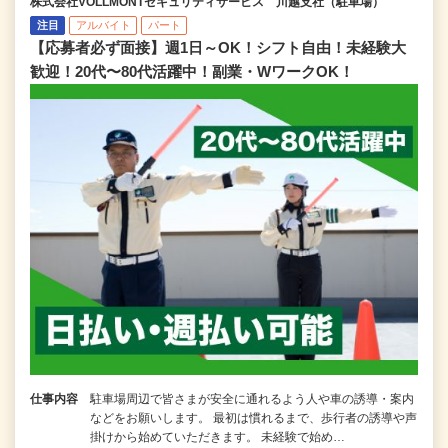
株式会社VOLLMONTセキュリティサービス 川越支社（駐車場）
注目
アルバイト
パート
【応募者必ず面接】週1日～OK！シフト自由！未経験大
歓迎！20代〜80代活躍中！副業・WワークOK！
仕事内容
駐車場周辺で皆さまが安全に通れるよう人や車の誘導・案内
などをお願いします。 最初は慣れるまで、歩行者の誘導や声
掛けから始めていただきます。 未経験で始め…