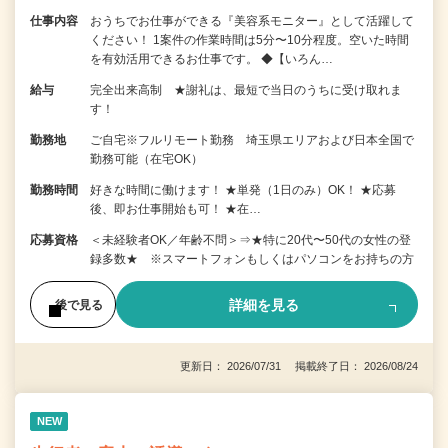
仕事内容
おうちでお仕事ができる『美容系モニター』として活躍して
ください！ 1案件の作業時間は5分〜10分程度。空いた時間
を有効活用できるお仕事です。 ◆【いろん…
給与
完全出来高制 ★謝礼は、最短で当日のうちに受け取れま
す！
勤務地
ご自宅※フルリモート勤務 埼玉県エリアおよび日本全国で
勤務可能（在宅OK）
勤務時間
好きな時間に働けます！ ★単発（1日のみ）OK！ ★応募
後、即お仕事開始も可！ ★在…
応募資格
＜未経験者OK／年齢不問＞⇒★特に20代〜50代の女性の登
録多数★ ※スマートフォンもしくはパソコンをお持ちの方
詳細を見る
後で見る
更新日： 2026/07/31 掲載終了日： 2026/08/24
NEW