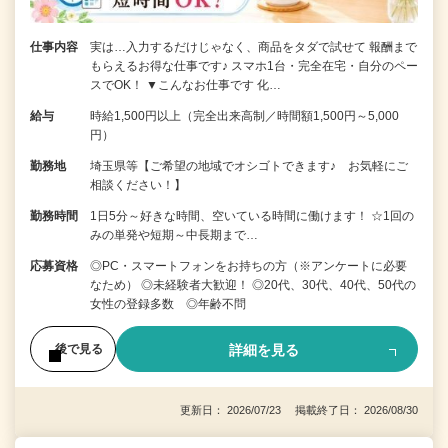
仕事内容
実は…入力するだけじゃなく、商品をタダで試せて 報酬まで
もらえるお得な仕事です♪ スマホ1台・完全在宅・自分のペー
スでOK！ ▼こんなお仕事です 化…
給与
時給1,500円以上（完全出来高制／時間額1,500円～5,000
円）
勤務地
埼玉県等【ご希望の地域でオシゴトできます♪ お気軽にご
相談ください！】
勤務時間
1日5分～好きな時間、空いている時間に働けます！ ☆1回の
みの単発や短期～中長期まで…
応募資格
◎PC・スマートフォンをお持ちの方（※アンケートに必要
なため） ◎未経験者大歓迎！ ◎20代、30代、40代、50代の
女性の登録多数 ◎年齢不問
詳細を見る
後で見る
更新日： 2026/07/23 掲載終了日： 2026/08/30