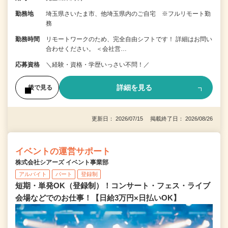
勤務地
埼玉県さいたま市、他埼玉県内のご自宅 ※フルリモート勤
務
勤務時間
リモートワークのため、完全自由シフトです！ 詳細はお問い
合わせください。 ＜会社営…
応募資格
＼経験・資格・学歴いっさい不問！／
詳細を見る
後で見る
更新日： 2026/07/15 掲載終了日： 2026/08/26
イベントの運営サポート
株式会社シアーズ イベント事業部
アルバイト
パート
登録制
短期・単発OK（登録制）！コンサート・フェス・ライブ
会場などでのお仕事！【日給3万円×日払いOK】