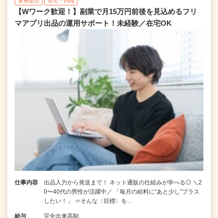
業務委託
在宅・内職
【Wワーク歓迎！】副業で月15万円前後を見込めるフリ
マアプリ出品の運用サポート！未経験／在宅OK
仕事内容
出品入力から発送まで！ ネット通販の仕組みが学べる◎ ＼2
0〜40代の男性が活躍中／ 「毎月の給料に“あと少し”プラス
したい！」 ⇒そんな〈目標〉を…
給与
完全出来高制