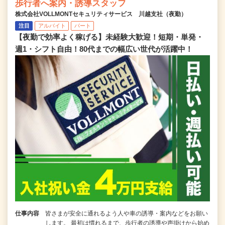
歩行者へ案内・誘導スタッフ
株式会社VOLLMONTセキュリティサービス 川越支社（夜勤）
注目
アルバイト
パート
【夜勤で効率よく稼げる】未経験大歓迎！短期・単発・
週1・シフト自由！80代までの幅広い世代が活躍中！
仕事内容
皆さまが安全に通れるよう人や車の誘導・案内などをお願い
します。 最初は慣れるまで、歩行者の誘導や声掛けから始め