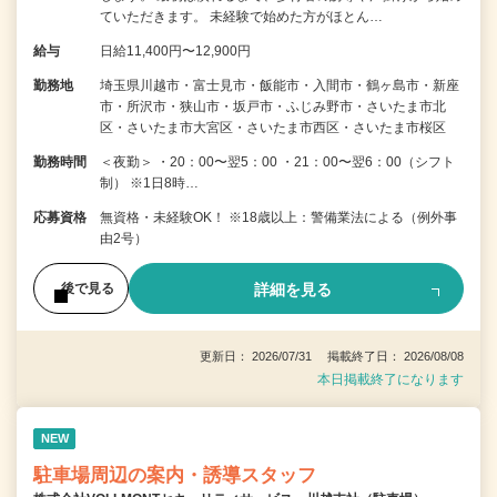
ていただきます。 未経験で始めた方がほとん…
給与
日給11,400円〜12,900円
勤務地
埼玉県川越市・富士見市・飯能市・入間市・鶴ヶ島市・新座
市・所沢市・狭山市・坂戸市・ふじみ野市・さいたま市北
区・さいたま市大宮区・さいたま市西区・さいたま市桜区
勤務時間
＜夜勤＞ ・20：00〜翌5：00 ・21：00〜翌6：00（シフト
制） ※1日8時…
応募資格
無資格・未経験OK！ ※18歳以上：警備業法による（例外事
由2号）
詳細を見る
後で見る
更新日： 2026/07/31 掲載終了日： 2026/08/08
本日掲載終了になります
NEW
駐車場周辺の案内・誘導スタッフ