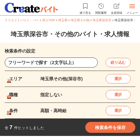
後で見る
閲覧履歴
会員登録
メニュー
クリエイトバイト・パート求人TOP
＞
埼玉県
＞
埼玉県その他
＞
埼玉県深谷市
＞
埼玉県深谷市・そ
埼玉県深谷市・その他のバイト・求人情報
検索条件の設定
絞り込む
エリア
埼玉県その他(深谷市)
選択
職種
指定しない
選択
条件
高額・高時給
選択
7
検索条件を保存
全
件ヒットしました