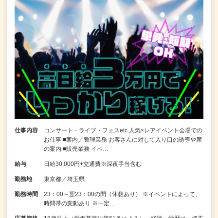
仕事内容
コンサート・ライブ・フェスetc 人気×レアイベント会場での
お仕事 ■案内／整理業務 お客さんに対して入り口の誘導や席
の案内 ■販売業務 イベ…
給与
日給30,000円+交通費※深夜手当含む
勤務地
東京都／埼玉県
勤務時間
23：00～翌23：00の間（休憩あり） ※イベントによって、
時間帯の変動あり ※一定…