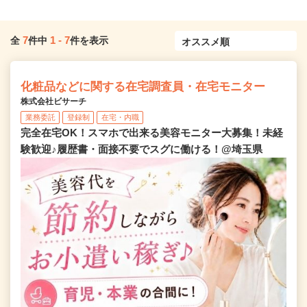
7
1
-
7
全
件中
件を表示
化粧品などに関する在宅調査員・在宅モニター
株式会社ビサーチ
業務委託
登録制
在宅・内職
完全在宅OK！スマホで出来る美容モニター大募集！未経
験歓迎♪履歴書・面接不要でスグに働ける！@埼玉県