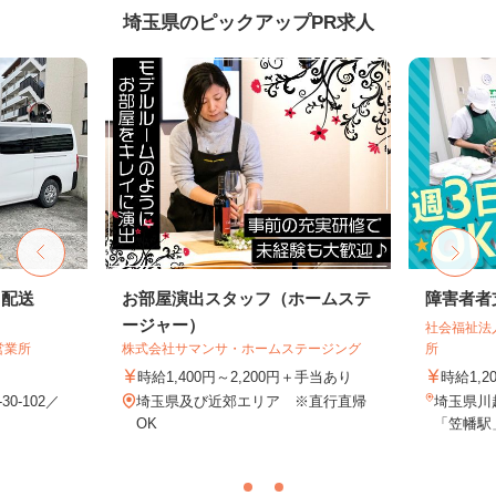
埼玉県のピックアップPR求人
ト配送
お部屋演出スタッフ（ホームステ
障害者者
ージャー）
社会福祉法
営業所
株式会社サマンサ・ホームステージング
所
時給1,400円～2,200円＋手当あり
時給1,2
0-102／
埼玉県及び近郊エリア ※直行直帰
埼玉県川越
OK
「笠幡駅」