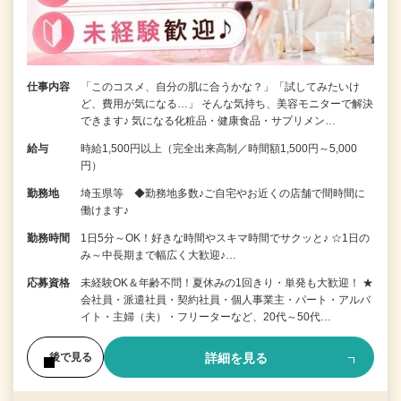
仕事内容
「このコスメ、自分の肌に合うかな？」「試してみたいけ
ど、費用が気になる…」 そんな気持ち、美容モニターで解決
できます♪ 気になる化粧品・健康食品・サプリメン…
給与
時給1,500円以上（完全出来高制／時間額1,500円～5,000
円）
勤務地
埼玉県等 ◆勤務地多数♪ご自宅やお近くの店舗で間時間に
働けます♪
勤務時間
1日5分～OK！好きな時間やスキマ時間でサクッと♪ ☆1日の
み～中長期まで幅広く大歓迎♪…
応募資格
未経験OK＆年齢不問！夏休みの1回きり・単発も大歓迎！ ★
会社員・派遣社員・契約社員・個人事業主・パート・アルバ
イト・主婦（夫）・フリーターなど、20代～50代…
詳細を見る
後で見る