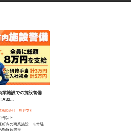
の商業施設での施設警備
警備スタッフ
A32...
警備株式会社 熊谷支社
株式会社オリエンタル警備 さいたま支社
,600円以上
日給12,500円～17,000円以上
寄居町内の商業施設 ※常駐
埼玉県さいたま市大宮区 その他