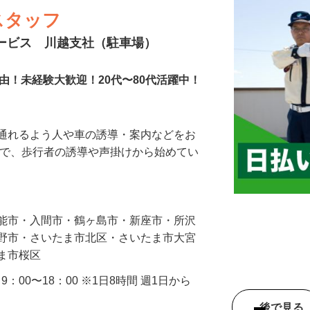
スタッフ
サービス 川越支社（駐車場）
由！未経験大歓迎！20代〜80代活躍中！
に通れるよう人や車の誘導・案内などをお
まで、歩行者の誘導や声掛けから始めてい
…
飯能市・入間市・鶴ヶ島市・新座市・所沢
み野市・さいたま市北区・さいたま市大宮
たま市桜区