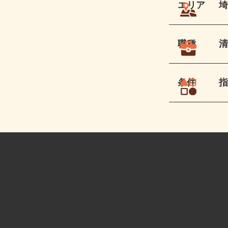
エリア
職種
条件