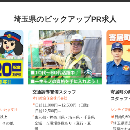
埼玉県のピックアップPR求人
交通誘導警備スタッフ
寄居町
木口総合保全株式会社
スタッフ＜
日給11,000円～12,500円（日勤）
さいたま支社
シンテイ
日給12,500円～...
0円以上
日給9
東京都・神奈川県・埼玉県・千葉県
区 その他
全域 ☆現場多数あり（直行・直
埼玉県