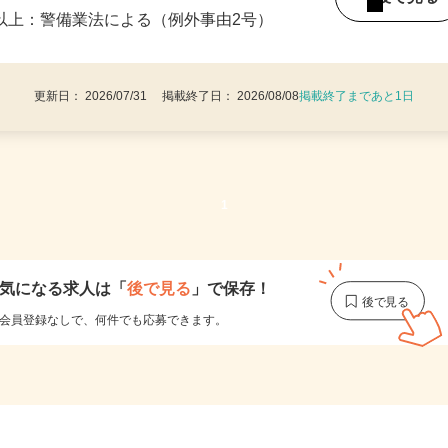
・9：00〜18：00 ※1日8時間 週1日から
後で見
8歳以上：警備業法による（例外事由2号）
更新日： 2026/07/31 掲載終了日： 2026/08/08
掲載終了まであと1日
1
気になる求人は
「
後で見る
」で保存！
会員登録なしで、
何件でも応募できます。