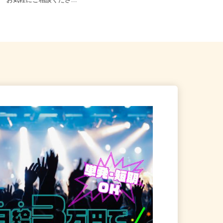
等【ご希望の地域でオシゴト
全域 ☆現場多数あり（直行・直
♪ お気軽にご相談くださ...
帰...