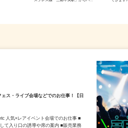
直行・直
埼玉県三郷市鷹野3丁目/つくばエク
埼玉県
スプレス線「三郷中央駅」からバ...
できます
フェス・ライブ会場などでのお仕事！【日
tc 人気×レアイベント会場でのお仕事 ■