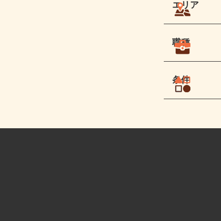
エリア
職種
条件