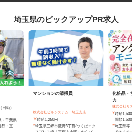
埼玉県のピックアップPR求人
マンションの清掃員
化粧品
力
株式会社
00円（日勤）
株式会社ビルシステム 埼玉支店
時給1
時給1,250円
間額1,5
県・千葉県