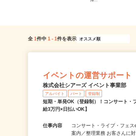
埼玉県等【ご希望の地域でオシゴト
全域 ☆現場多数あり（
できます♪ お気軽にご相談くださ...
帰...
全
1
件中
1
-
1
件を表示
イベントの運営サポート
株式会社シアーズ イベント事業部
アルバイト
パート
登録制
短期・単発OK（登録制）！コンサート・
給3万円×日払いOK】
仕事内容
コンサート・ライブ・フェスe