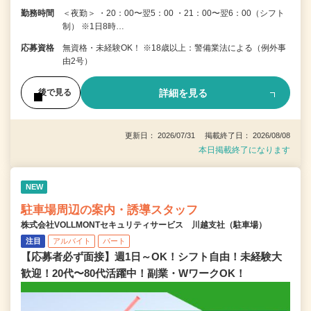
勤務時間
＜夜勤＞ ・20：00〜翌5：00 ・21：00〜翌6：00（シフト
制） ※1日8時…
応募資格
無資格・未経験OK！ ※18歳以上：警備業法による（例外事
由2号）
詳細を見る
後で見る
更新日： 2026/07/31 掲載終了日： 2026/08/08
本日掲載終了になります
NEW
駐車場周辺の案内・誘導スタッフ
株式会社VOLLMONTセキュリティサービス 川越支社（駐車場）
注目
アルバイト
パート
【応募者必ず面接】週1日～OK！シフト自由！未経験大
歓迎！20代〜80代活躍中！副業・WワークOK！