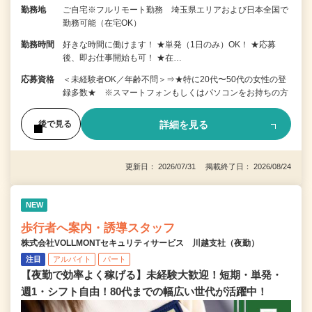
勤務地
ご自宅※フルリモート勤務 埼玉県エリアおよび日本全国で
勤務可能（在宅OK）
勤務時間
好きな時間に働けます！ ★単発（1日のみ）OK！ ★応募
後、即お仕事開始も可！ ★在…
応募資格
＜未経験者OK／年齢不問＞⇒★特に20代〜50代の女性の登
録多数★ ※スマートフォンもしくはパソコンをお持ちの方
詳細を見る
後で見る
更新日： 2026/07/31 掲載終了日： 2026/08/24
NEW
歩行者へ案内・誘導スタッフ
株式会社VOLLMONTセキュリティサービス 川越支社（夜勤）
注目
アルバイト
パート
【夜勤で効率よく稼げる】未経験大歓迎！短期・単発・
週1・シフト自由！80代までの幅広い世代が活躍中！