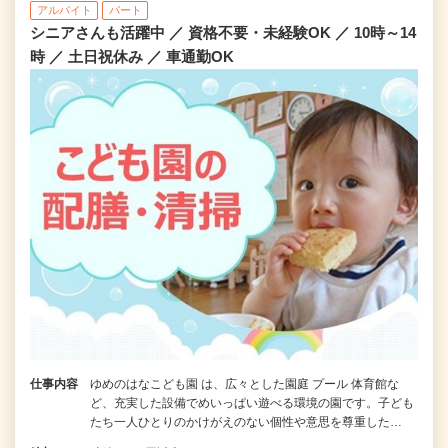
アルバイト
パート
シニアさんも活躍中 ／ 資格不要・未経験OK ／ 10時～14
時 ／ 土日祝休み ／ 車通勤OK
仕事内容
ゆめのはなこども園 は、広々とした園庭 プール 体育館な
ど、充実した設備でめいっぱい遊べる環境の園です。子ども
たち一人ひとりのかけがえのない個性や意思を尊重した…