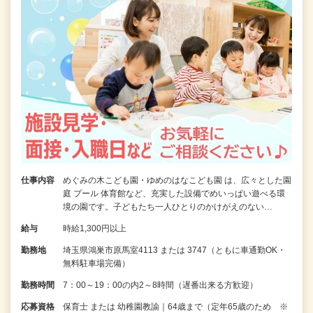
仕事内容
めぐみの木こども園・ゆめのはなこども園 は、広々とした園
庭 プール 体育館など、充実した設備でめいっぱい遊べる環
境の園です。子どもたち一人ひとりのかけがえのない…
給与
時給1,300円以上
勤務地
埼玉県鴻巣市原馬室4113 または 3747（ともに車通勤OK・
無料駐車場完備）
勤務時間
7：00～19：00の内2～8時間（遅番出来る方歓迎）
応募資格
保育士 または 幼稚園教諭｜64歳まで（定年65歳のため ※