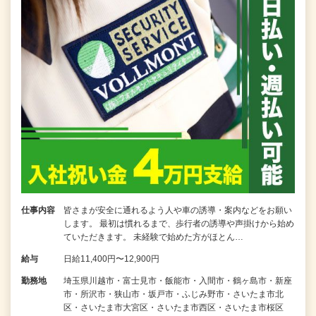
仕事内容
皆さまが安全に通れるよう人や車の誘導・案内などをお願い
します。 最初は慣れるまで、歩行者の誘導や声掛けから始め
ていただきます。 未経験で始めた方がほとん…
給与
日給11,400円〜12,900円
勤務地
埼玉県川越市・富士見市・飯能市・入間市・鶴ヶ島市・新座
市・所沢市・狭山市・坂戸市・ふじみ野市・さいたま市北
区・さいたま市大宮区・さいたま市西区・さいたま市桜区