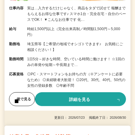
仕事内容
実は…入力するだけじゃなく、商品をタダで試せて 報酬まで
もらえるお得な仕事です♪ スマホ1台・完全在宅・自分のペー
スでOK！ ▼こんなお仕事です 化…
給与
時給1,500円以上（完全出来高制／時間額1,500円～5,000
円）
勤務地
埼玉県等【ご希望の地域でオシゴトできます♪ お気軽にご
相談ください！】
勤務時間
1日5分～好きな時間、空いている時間に働けます！ ☆1回の
みの単発や短期～中長期まで…
応募資格
◎PC・スマートフォンをお持ちの方（※アンケートに必要
なため） ◎未経験者大歓迎！ ◎20代、30代、40代、50代の
女性の登録多数 ◎年齢不問
詳細を見る
後で見る
更新日： 2026/07/23 掲載終了日： 2026/08/30