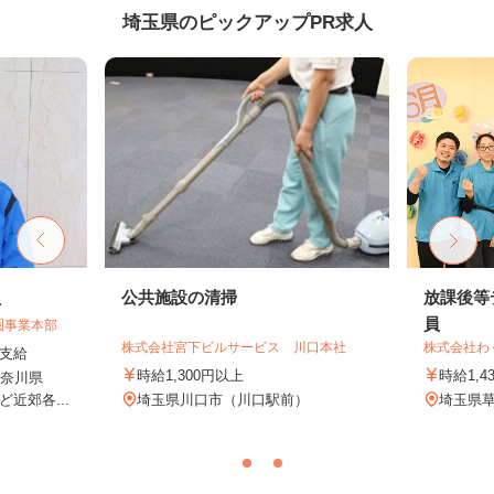
埼玉県のピックアップPR求人
員
公共施設の清掃
放課後等
員
圏事業本部
株式会社宮下ビルサービス 川口本社
株式会社わ
額支給
時給1,300円以上
時給1,4
神奈川県
近郊各...
埼玉県川口市（川口駅前）
埼玉県草加