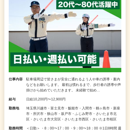
仕事内容
駐車場周辺で皆さまが安全に通れるよう人や車の誘導・案内
などをお願いします。 最初は慣れるまで、歩行者の誘導や声
掛けから始めていただきます。 未経験で始め…
給与
日給10,200円〜12,900円
勤務地
埼玉県川越市・富士見市・飯能市・入間市・鶴ヶ島市・新座
市・所沢市・狭山市・坂戸市・ふじみ野市・さいたま市北
区・さいたま市大宮区・さいたま市西区・さいたま市桜区
勤務時間
＜日勤＞ ・8：00〜17：00 ・9：00〜18：00 ※1日8時間 週