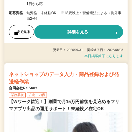
1日から応…
応募資格
無資格・未経験OK！ ※18歳以上：警備業法による（例外事
由2号）
詳細を見る
後で見る
更新日： 2026/07/31 掲載終了日： 2026/08/08
本日掲載終了になります
ネットショップのデータ入力・商品登録および発
送軽作業
合同会社Re Start
業務委託
在宅・内職
【Wワーク歓迎！】副業で月15万円前後を見込めるフリ
マアプリ出品の運用サポート！未経験／在宅OK