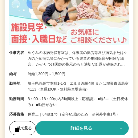
仕事内容
めぐみの木病児保育室は、保護者の就労等及び病気またはケ
ガのため病気等にかかっている児童の集団保育が困難な場
合、 かかりつけ医師の指示のもと適切な処遇が確保され…
給与
時給1,300円～1,500円
勤務地
埼玉県鴻巣市本町1-1-3 エルミ鴻巣4階 または鴻巣市原馬室
4113（車通勤OK・無料駐車場完備）
勤務時間
8：00～18：00の内3時間以上（応相談） ■週3～（土日祝休
み） ■勤務がない…
応募資格
保育士｜64歳まで（定年65歳のため ※例外事由1号）
詳細を見る
後で見る