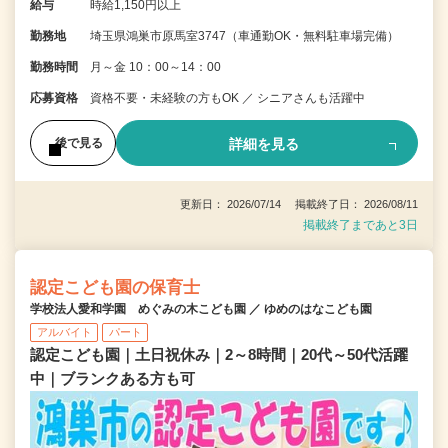
給与
時給1,150円以上
勤務地
埼玉県鴻巣市原馬室3747（車通勤OK・無料駐車場完備）
勤務時間
月～金 10：00～14：00
応募資格
資格不要・未経験の方もOK ／ シニアさんも活躍中
詳細を見る
後で見る
更新日： 2026/07/14 掲載終了日： 2026/08/11
掲載終了まであと3日
認定こども園の保育士
学校法人愛和学園 めぐみの木こども園 ／ ゆめのはなこども園
アルバイト
パート
認定こども園｜土日祝休み｜2～8時間｜20代～50代活躍
中｜ブランクある方も可