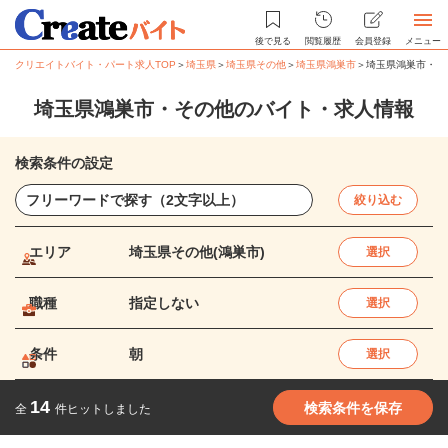
後で見る
閲覧履歴
会員登録
メニュー
クリエイトバイト・パート求人TOP
＞
埼玉県
＞
埼玉県その他
＞
埼玉県鴻巣市
＞
埼玉県鴻巣市・そ
埼玉県鴻巣市・その他のバイト・求人情報
検索条件の設定
絞り込む
エリア
埼玉県その他(鴻巣市)
選択
職種
指定しない
選択
条件
朝
選択
14
検索条件を保存
全
件ヒットしました