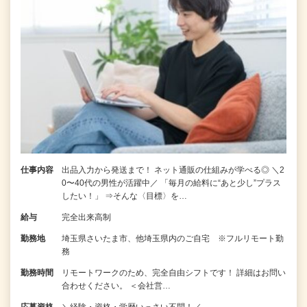
仕事内容
出品入力から発送まで！ ネット通販の仕組みが学べる◎ ＼2
0〜40代の男性が活躍中／ 「毎月の給料に“あと少し”プラス
したい！」 ⇒そんな〈目標〉を…
給与
完全出来高制
勤務地
埼玉県さいたま市、他埼玉県内のご自宅 ※フルリモート勤
務
勤務時間
リモートワークのため、完全自由シフトです！ 詳細はお問い
合わせください。 ＜会社営…
応募資格
＼経験・資格・学歴いっさい不問！／