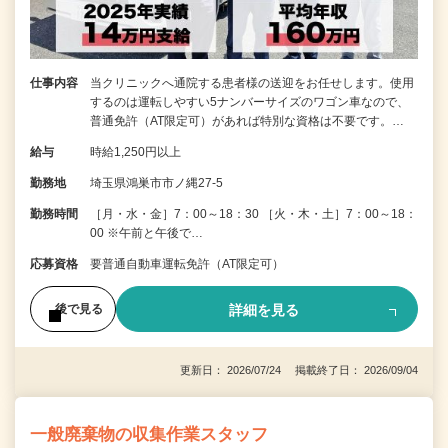
仕事内容
当クリニックへ通院する患者様の送迎をお任せします。使用
するのは運転しやすい5ナンバーサイズのワゴン車なので、
普通免許（AT限定可）があれば特別な資格は不要です。…
給与
時給1,250円以上
勤務地
埼玉県鴻巣市市ノ縄27-5
勤務時間
［月・水・金］7：00～18：30 ［火・木・土］7：00～18：
00 ※午前と午後で…
応募資格
要普通自動車運転免許（AT限定可）
詳細を見る
後で見る
更新日： 2026/07/24 掲載終了日： 2026/09/04
一般廃棄物の収集作業スタッフ