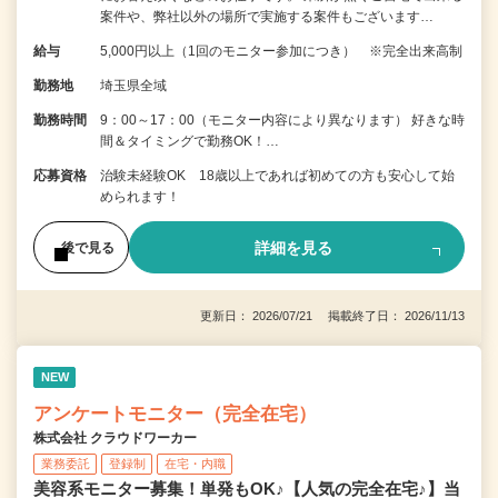
案件や、弊社以外の場所で実施する案件もございます…
給与
5,000円以上（1回のモニター参加につき） ※完全出来高制
勤務地
埼玉県全域
勤務時間
9：00～17：00（モニター内容により異なります） 好きな時
間＆タイミングで勤務OK！…
応募資格
治験未経験OK 18歳以上であれば初めての方も安心して始
められます！
詳細を見る
後で見る
更新日： 2026/07/21 掲載終了日： 2026/11/13
NEW
アンケートモニター（完全在宅）
株式会社 クラウドワーカー
業務委託
登録制
在宅・内職
美容系モニター募集！単発もOK♪【人気の完全在宅♪】当