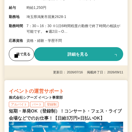
給与
時給1,250円
勤務地
埼玉県鴻巣市屈巣2628-1
勤務時間
7：30～16：30 ※1日6時間程度の勤務で終了時間の相談が
可能です。 ★週2日～O…
応募資格
資格・経験・学歴不問
詳細を見る
後で見る
更新日： 2026/07/16 掲載終了日： 2026/09/11
イベントの運営サポート
株式会社シアーズ イベント事業部
アルバイト
パート
登録制
短期・単発OK（登録制）！コンサート・フェス・ライブ
会場などでのお仕事！【日給3万円×日払いOK】