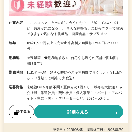
仕事内容
「このコスメ、自分の肌に合うかな？」「試してみたいけ
ど、費用が気になる…」 そんな気持ち、美容モニターで解決
できます♪ 気になる化粧品・健康食品・サプリメン…
給与
時給1,500円以上（完全出来高制／時間額1,500円～5,000
円）
勤務地
埼玉県等 ◆勤務地多数♪ご自宅やお近くの店舗で間時間に
働けます♪
勤務時間
1日5分～OK！好きな時間やスキマ時間でサクッと♪ ☆1日の
み～中長期まで幅広く大歓迎♪…
応募資格
未経験OK＆年齢不問！夏休みの1回きり・単発も大歓迎！ ★
会社員・派遣社員・契約社員・個人事業主・パート・アルバ
イト・主婦（夫）・フリーターなど、20代～50代…
詳細を見る
後で見る
更新日： 2026/08/05 掲載終了日： 2026/08/30