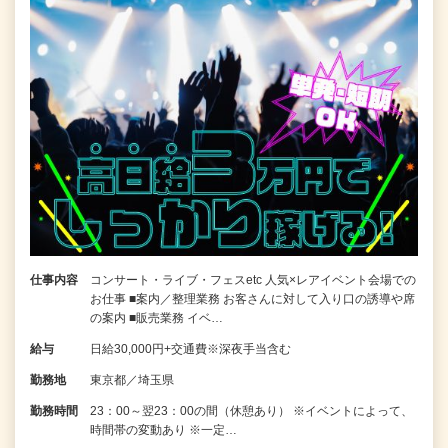
仕事内容
コンサート・ライブ・フェスetc 人気×レアイベント会場での
お仕事 ■案内／整理業務 お客さんに対して入り口の誘導や席
の案内 ■販売業務 イベ…
給与
日給30,000円+交通費※深夜手当含む
勤務地
東京都／埼玉県
勤務時間
23：00～翌23：00の間（休憩あり） ※イベントによって、
時間帯の変動あり ※一定…