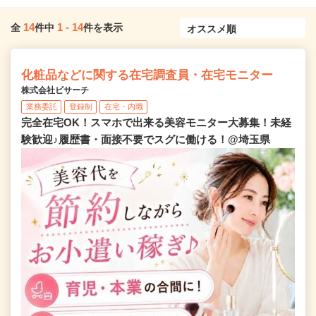
14
1
-
14
全
件中
件を表示
化粧品などに関する在宅調査員・在宅モニター
株式会社ビサーチ
業務委託
登録制
在宅・内職
完全在宅OK！スマホで出来る美容モニター大募集！未経
験歓迎♪履歴書・面接不要でスグに働ける！@埼玉県