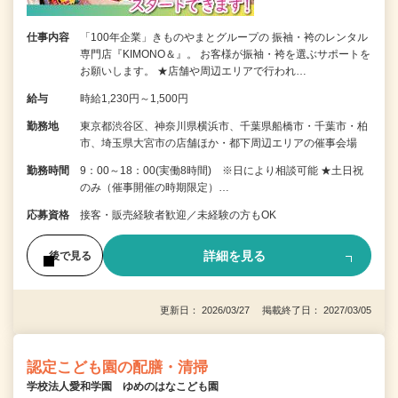
仕事内容
「100年企業」きものやまとグループの 振袖・袴のレンタル
専門店『KIMONO＆』。 お客様が振袖・袴を選ぶサポートを
お願いします。 ★店舗や周辺エリアで行われ…
給与
時給1,230円～1,500円
勤務地
東京都渋谷区、神奈川県横浜市、千葉県船橋市・千葉市・柏
市、埼玉県大宮市の店舗ほか・都下周辺エリアの催事会場
勤務時間
9：00～18：00(実働8時間) ※日により相談可能 ★土日祝
のみ（催事開催の時期限定）…
応募資格
接客・販売経験者歓迎／未経験の方もOK
詳細を見る
後で見る
更新日： 2026/03/27 掲載終了日： 2027/03/05
認定こども園の配膳・清掃
学校法人愛和学園 ゆめのはなこども園