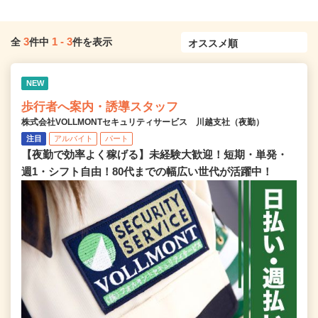
3
1
-
3
全
件中
件を表示
NEW
歩行者へ案内・誘導スタッフ
株式会社VOLLMONTセキュリティサービス 川越支社（夜勤）
注目
アルバイト
パート
【夜勤で効率よく稼げる】未経験大歓迎！短期・単発・
週1・シフト自由！80代までの幅広い世代が活躍中！