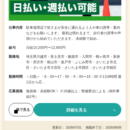
仕事内容
駐車場周辺で皆さまが安全に通れるよう人や車の誘導・案内
などをお願いします。 最初は慣れるまで、歩行者の誘導や声
掛けから始めていただきます。 未経験で始め…
給与
日給10,200円〜12,900円
勤務地
埼玉県川越市・富士見市・飯能市・入間市・鶴ヶ島市・新座
市・所沢市・狭山市・坂戸市・ふじみ野市・さいたま市北
区・さいたま市大宮区・さいたま市西区・さいたま市桜区
勤務時間
＜日勤＞ ・8：00〜17：00 ・9：00〜18：00 ※1日8時間 週
1日から応…
応募資格
無資格・未経験OK！ ※18歳以上：警備業法による（例外事
由2号）
詳細を見る
後で見る
更新日： 2026/07/31 掲載終了日： 2026/08/08