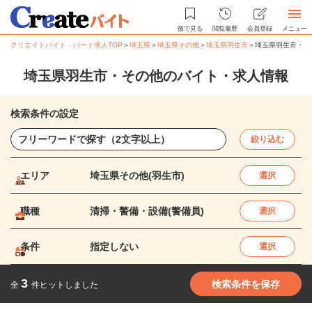
後で見る
閲覧履歴
会員登録
メニュー
クリエイトバイト・パート求人TOP
＞
埼玉県
＞
埼玉県その他
＞
埼玉県羽生市
＞
埼玉県羽生市・そ
埼玉県羽生市・その他のバイト・求人情報
検索条件の設定
絞り込む
エリア
埼玉県その他(羽生市)
選択
職種
清掃・警備・設備(警備員)
選択
条件
指定しない
選択
3
検索条件を保存
全
件ヒットしました