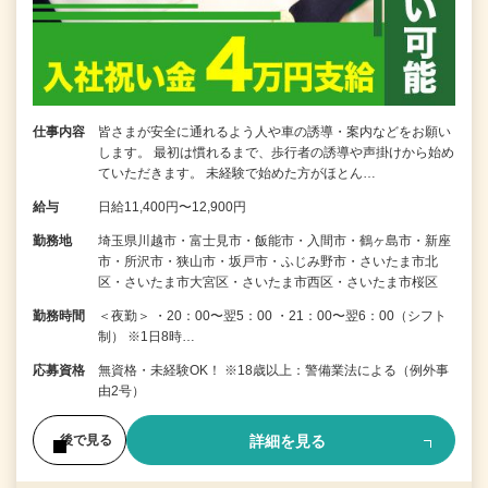
仕事内容
皆さまが安全に通れるよう人や車の誘導・案内などをお願い
します。 最初は慣れるまで、歩行者の誘導や声掛けから始め
ていただきます。 未経験で始めた方がほとん…
給与
日給11,400円〜12,900円
勤務地
埼玉県川越市・富士見市・飯能市・入間市・鶴ヶ島市・新座
市・所沢市・狭山市・坂戸市・ふじみ野市・さいたま市北
区・さいたま市大宮区・さいたま市西区・さいたま市桜区
勤務時間
＜夜勤＞ ・20：00〜翌5：00 ・21：00〜翌6：00（シフト
制） ※1日8時…
応募資格
無資格・未経験OK！ ※18歳以上：警備業法による（例外事
由2号）
詳細を見る
後で見る