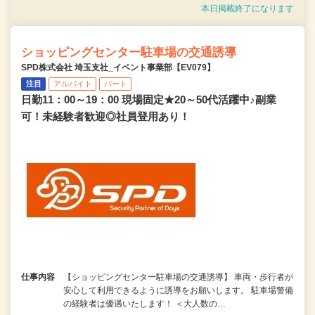
本日掲載終了になります
ショッピングセンター駐車場の交通誘導
SPD株式会社 埼玉支社_イベント事業部【EV079】
注目
アルバイト
パート
日勤11：00～19：00 現場固定★20～50代活躍中♪副業
可！未経験者歓迎◎社員登用あり！
仕事内容
【ショッピングセンター駐車場の交通誘導】 車両・歩行者が
安心して利用できるように誘導をお願いします。 駐車場警備
の経験者は優遇いたします！ ＜大人数の…