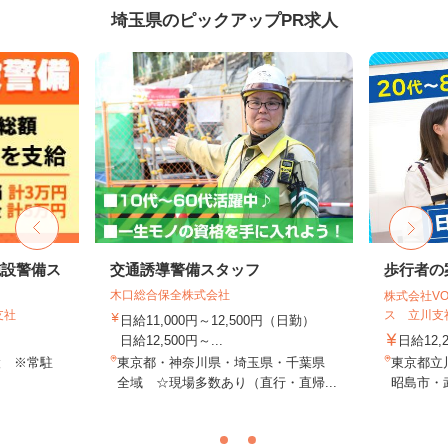
埼玉県のピックアップPR求人
施設警備ス
交通誘導警備スタッフ
歩行者の
木口総合保全株式会社
株式会社VO
支社
ス 立川支社
日給11,000円～12,500円（日勤）
日給12,500円～...
日給12,
設 ※常駐
東京都・神奈川県・埼玉県・千葉県
東京都立
全域 ☆現場多数あり（直行・直帰...
昭島市・