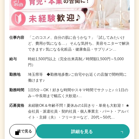
仕事内容
「このコスメ、自分の肌に合うかな？」「試してみたいけ
ど、費用が気になる…」 そんな気持ち、美容モニターで解決
できます♪ 気になる化粧品・健康食品・サプリメン…
給与
時給1,500円以上（完全出来高制／時間額1,500円～5,000
円）
勤務地
埼玉県等 ◆勤務地多数♪ご自宅やお近くの店舗で間時間に
働けます♪
勤務時間
1日5分～OK！好きな時間やスキマ時間でサクッと♪ ☆1日の
み～中長期まで幅広く大歓迎♪…
応募資格
未経験OK＆年齢不問！夏休みの1回きり・単発も大歓迎！ ★
会社員・派遣社員・契約社員・個人事業主・パート・アルバ
イト・主婦（夫）・フリーターなど、20代～50代…
詳細を見る
後で見る