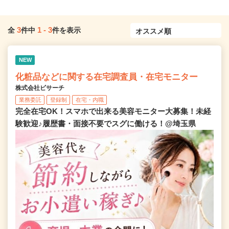
3
1
-
3
全
件中
件を表示
NEW
化粧品などに関する在宅調査員・在宅モニター
株式会社ビサーチ
業務委託
登録制
在宅・内職
完全在宅OK！スマホで出来る美容モニター大募集！未経
験歓迎♪履歴書・面接不要でスグに働ける！@埼玉県