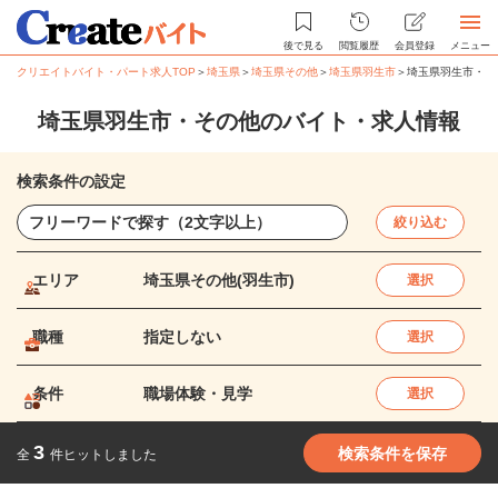
後で見る
閲覧履歴
会員登録
メニュー
クリエイトバイト・パート求人TOP
＞
埼玉県
＞
埼玉県その他
＞
埼玉県羽生市
＞
埼玉県羽生市・そ
埼玉県羽生市・その他のバイト・求人情報
検索条件の設定
絞り込む
エリア
埼玉県その他(羽生市)
選択
職種
指定しない
選択
条件
職場体験・見学
選択
3
検索条件を保存
全
件ヒットしました