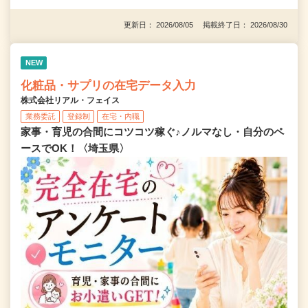
更新日： 2026/08/05 掲載終了日： 2026/08/30
NEW
化粧品・サプリの在宅データ入力
株式会社リアル・フェイス
業務委託
登録制
在宅・内職
家事・育児の合間にコツコツ稼ぐ♪ノルマなし・自分のペ
ースでOK！〈埼玉県〉