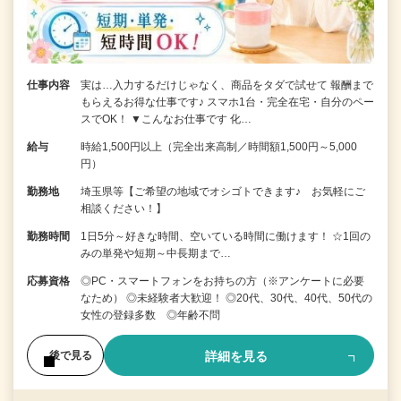
仕事内容
実は…入力するだけじゃなく、商品をタダで試せて 報酬まで
もらえるお得な仕事です♪ スマホ1台・完全在宅・自分のペー
スでOK！ ▼こんなお仕事です 化…
給与
時給1,500円以上（完全出来高制／時間額1,500円～5,000
円）
勤務地
埼玉県等【ご希望の地域でオシゴトできます♪ お気軽にご
相談ください！】
勤務時間
1日5分～好きな時間、空いている時間に働けます！ ☆1回の
みの単発や短期～中長期まで…
応募資格
◎PC・スマートフォンをお持ちの方（※アンケートに必要
なため） ◎未経験者大歓迎！ ◎20代、30代、40代、50代の
女性の登録多数 ◎年齢不問
詳細を見る
後で見る