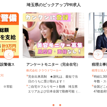
埼玉県のピックアップPR求人
施設警備ス
アンケートモニター（完全在宅）
税理士事
株式会社 クラウドワーカー
税理士法人
支社
完全出来高制 ★謝礼は、最短で当
時給1,3
日のうちに受け取れます！
年数・ス
設 ※常駐
ご自宅※フルリモート勤務 埼玉県
全国どこ
エリアおよび日本全国で勤務可能（...
47都道