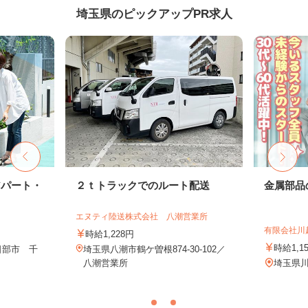
埼玉県のピックアップPR求人
アパート・
２ｔトラックでのルート配送
金属部品
エヌティ陸送株式会社 八潮営業所
有限会社川
時給1,228円
時給1,1
日部市 千
埼玉県八潮市鶴ケ曽根874-30-102／
八潮営業所
埼玉県川