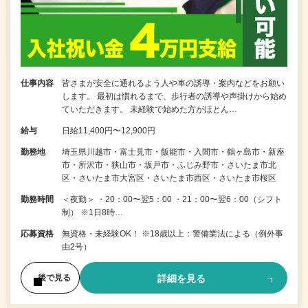
仕事内容
皆さまが安全に通れるよう人や車の誘導・案内などをお願い
します。 最初は慣れるまで、歩行者の誘導や声掛けから始め
ていただきます。 未経験で始めた方がほとん…
給与
日給11,400円〜12,900円
勤務地
埼玉県川越市・富士見市・飯能市・入間市・鶴ヶ島市・新座
市・所沢市・狭山市・坂戸市・ふじみ野市・さいたま市北
区・さいたま市大宮区・さいたま市西区・さいたま市桜区
勤務時間
＜夜勤＞ ・20：00〜翌5：00 ・21：00〜翌6：00（シフト
制） ※1日8時…
応募資格
無資格・未経験OK！ ※18歳以上：警備業法による（例外事
由2号）
詳細を見る
後で見る