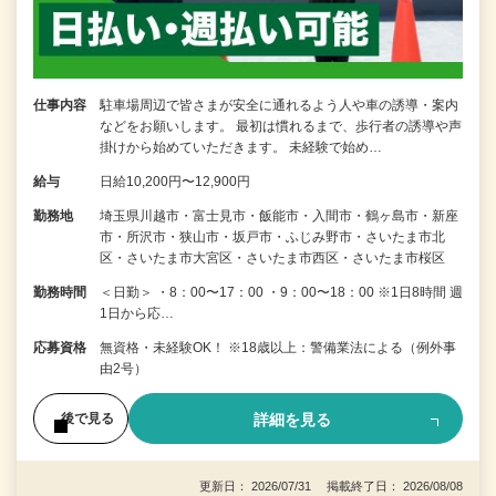
仕事内容
駐車場周辺で皆さまが安全に通れるよう人や車の誘導・案内
などをお願いします。 最初は慣れるまで、歩行者の誘導や声
掛けから始めていただきます。 未経験で始め…
給与
日給10,200円〜12,900円
勤務地
埼玉県川越市・富士見市・飯能市・入間市・鶴ヶ島市・新座
市・所沢市・狭山市・坂戸市・ふじみ野市・さいたま市北
区・さいたま市大宮区・さいたま市西区・さいたま市桜区
勤務時間
＜日勤＞ ・8：00〜17：00 ・9：00〜18：00 ※1日8時間 週
1日から応…
応募資格
無資格・未経験OK！ ※18歳以上：警備業法による（例外事
由2号）
詳細を見る
後で見る
更新日： 2026/07/31 掲載終了日： 2026/08/08