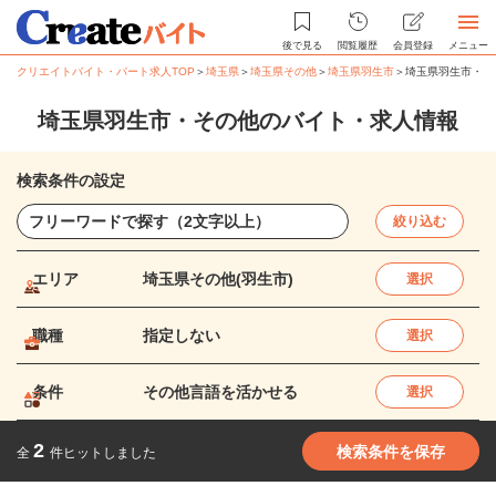
後で見る
閲覧履歴
会員登録
メニュー
クリエイトバイト・パート求人TOP
＞
埼玉県
＞
埼玉県その他
＞
埼玉県羽生市
＞
埼玉県羽生市・そ
埼玉県羽生市・その他のバイト・求人情報
検索条件の設定
絞り込む
エリア
埼玉県その他(羽生市)
選択
職種
指定しない
選択
条件
その他言語を活かせる
選択
2
検索条件を保存
全
件ヒットしました