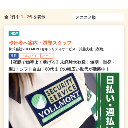
2
1
-
2
全
件中
件を表示
NEW
歩行者へ案内・誘導スタッフ
株式会社VOLLMONTセキュリティサービス 川越支社（夜勤）
注目
アルバイト
パート
【夜勤で効率よく稼げる】未経験大歓迎！短期・単発・
週1・シフト自由！80代までの幅広い世代が活躍中！