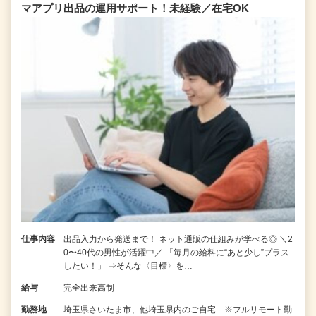
マアプリ出品の運用サポート！未経験／在宅OK
仕事内容
出品入力から発送まで！ ネット通販の仕組みが学べる◎ ＼2
0〜40代の男性が活躍中／ 「毎月の給料に“あと少し”プラス
したい！」 ⇒そんな〈目標〉を…
給与
完全出来高制
勤務地
埼玉県さいたま市、他埼玉県内のご自宅 ※フルリモート勤