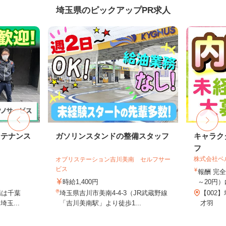
埼玉県のピックアップPR求人
ンテナンス
ガソリンスタンドの整備スタッフ
キャラク
フ
株式会社ベ
オブリステーション吉川美南 セルフサー
ビス
報酬 完全
時給1,400円
～20円）
場は千葉
埼玉県吉川市美南4-4-3（JR武蔵野線
【002
玉...
「吉川美南駅」より徒歩1...
才羽