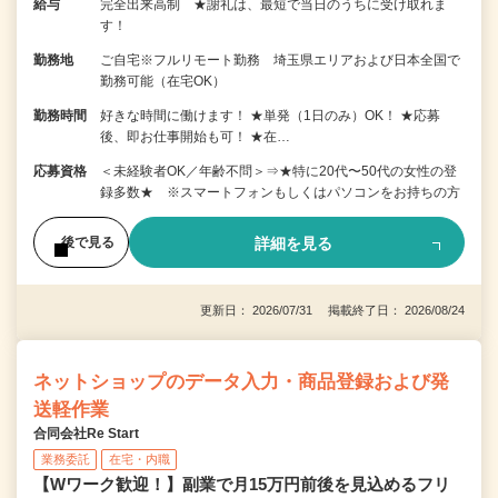
給与
完全出来高制 ★謝礼は、最短で当日のうちに受け取れま
す！
勤務地
ご自宅※フルリモート勤務 埼玉県エリアおよび日本全国で
勤務可能（在宅OK）
勤務時間
好きな時間に働けます！ ★単発（1日のみ）OK！ ★応募
後、即お仕事開始も可！ ★在…
応募資格
＜未経験者OK／年齢不問＞⇒★特に20代〜50代の女性の登
録多数★ ※スマートフォンもしくはパソコンをお持ちの方
詳細を見る
後で見る
更新日： 2026/07/31 掲載終了日： 2026/08/24
ネットショップのデータ入力・商品登録および発
送軽作業
合同会社Re Start
業務委託
在宅・内職
【Wワーク歓迎！】副業で月15万円前後を見込めるフリ