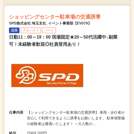
ショッピングセンター駐車場の交通誘導
SPD株式会社 埼玉支社_イベント事業部【EV079】
注目
アルバイト
パート
日勤11：00～19：00 現場固定★20～50代活躍中♪副業
可！未経験者歓迎◎社員登用あり！
仕事内容
【ショッピングセンター駐車場の交通誘導】 車両・歩行者が
安心して利用できるように誘導をお願いします。 駐車場警備
の経験者は優遇いたします！ ＜大人数の…
給与
日給9,200円