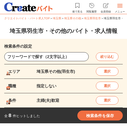
後で見る
閲覧履歴
会員登録
メニュー
クリエイトバイト・パート求人TOP
＞
埼玉県
＞
埼玉県その他
＞
埼玉県羽生市
＞
埼玉県羽生市・そ
埼玉県羽生市・その他のバイト・求人情報
検索条件の設定
絞り込む
エリア
埼玉県その他(羽生市)
選択
職種
指定しない
選択
条件
主婦(夫)歓迎
選択
8
検索条件を保存
全
件ヒットしました