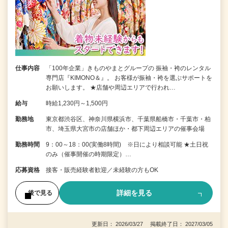
仕事内容
「100年企業」きものやまとグループの 振袖・袴のレンタル
専門店『KIMONO＆』。 お客様が振袖・袴を選ぶサポートを
お願いします。 ★店舗や周辺エリアで行われ…
給与
時給1,230円～1,500円
勤務地
東京都渋谷区、神奈川県横浜市、千葉県船橋市・千葉市・柏
市、埼玉県大宮市の店舗ほか・都下周辺エリアの催事会場
勤務時間
9：00～18：00(実働8時間) ※日により相談可能 ★土日祝
のみ（催事開催の時期限定）…
応募資格
接客・販売経験者歓迎／未経験の方もOK
詳細を見る
後で見る
更新日： 2026/03/27 掲載終了日： 2027/03/05