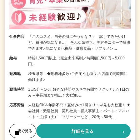
仕事内容
「このコスメ、自分の肌に合うかな？」「試してみたいけ
ど、費用が気になる…」 そんな気持ち、美容モニターで解決
できます♪ 気になる化粧品・健康食品・サプリメン…
給与
時給1,500円以上（完全出来高制／時間額1,500円～5,000
円）
勤務地
埼玉県等 ◆勤務地多数♪ご自宅やお近くの店舗で間時間に
働けます♪
勤務時間
1日5分～OK！好きな時間やスキマ時間でサクッと♪ ☆1日の
み～中長期まで幅広く大歓迎♪…
応募資格
未経験OK＆年齢不問！夏休みの1回きり・単発も大歓迎！ ★
会社員・派遣社員・契約社員・個人事業主・パート・アルバ
イト・主婦（夫）・フリーターなど、20代～50代…
詳細を見る
後で見る