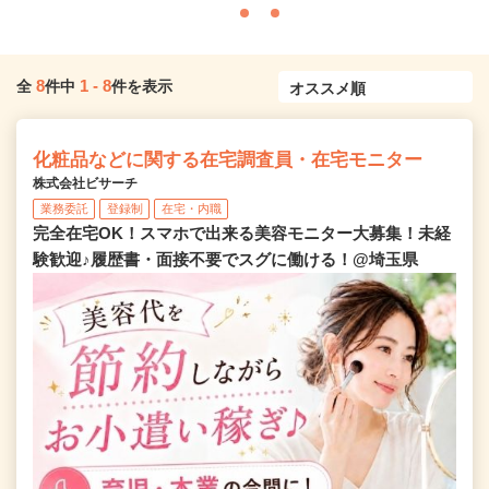
8
1
-
8
全
件中
件を表示
化粧品などに関する在宅調査員・在宅モニター
株式会社ビサーチ
業務委託
登録制
在宅・内職
完全在宅OK！スマホで出来る美容モニター大募集！未経
験歓迎♪履歴書・面接不要でスグに働ける！@埼玉県