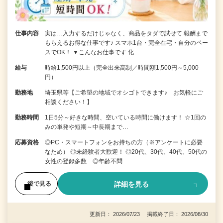
仕事内容
実は…入力するだけじゃなく、商品をタダで試せて 報酬まで
もらえるお得な仕事です♪ スマホ1台・完全在宅・自分のペー
スでOK！ ▼こんなお仕事です 化…
給与
時給1,500円以上（完全出来高制／時間額1,500円～5,000
円）
勤務地
埼玉県等【ご希望の地域でオシゴトできます♪ お気軽にご
相談ください！】
勤務時間
1日5分～好きな時間、空いている時間に働けます！ ☆1回の
みの単発や短期～中長期まで…
応募資格
◎PC・スマートフォンをお持ちの方（※アンケートに必要
なため） ◎未経験者大歓迎！ ◎20代、30代、40代、50代の
女性の登録多数 ◎年齢不問
詳細を見る
後で見る
更新日： 2026/07/23 掲載終了日： 2026/08/30