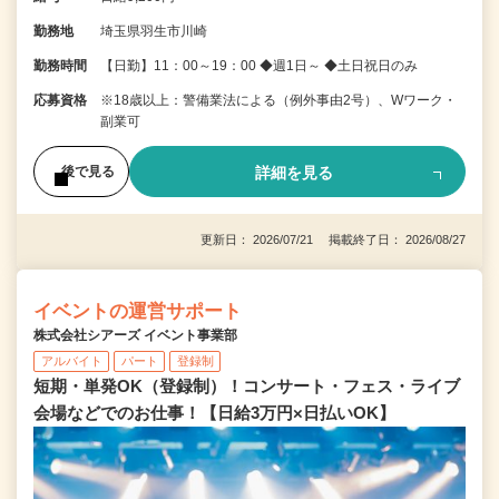
勤務地
埼玉県羽生市川崎
勤務時間
【日勤】11：00～19：00 ◆週1日～ ◆土日祝日のみ
応募資格
※18歳以上：警備業法による（例外事由2号）、Wワーク・
副業可
詳細を見る
後で見る
更新日： 2026/07/21 掲載終了日： 2026/08/27
イベントの運営サポート
株式会社シアーズ イベント事業部
アルバイト
パート
登録制
短期・単発OK（登録制）！コンサート・フェス・ライブ
会場などでのお仕事！【日給3万円×日払いOK】