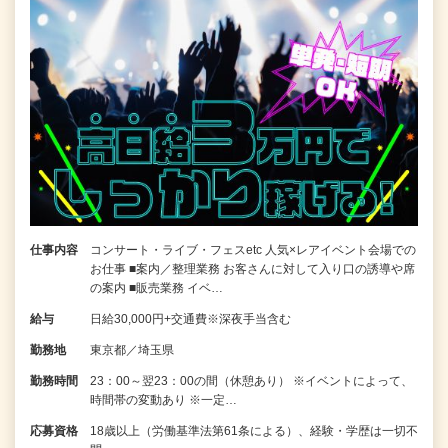
仕事内容
コンサート・ライブ・フェスetc 人気×レアイベント会場での
お仕事 ■案内／整理業務 お客さんに対して入り口の誘導や席
の案内 ■販売業務 イベ…
給与
日給30,000円+交通費※深夜手当含む
勤務地
東京都／埼玉県
勤務時間
23：00～翌23：00の間（休憩あり） ※イベントによって、
時間帯の変動あり ※一定…
応募資格
18歳以上（労働基準法第61条による）、経験・学歴は一切不