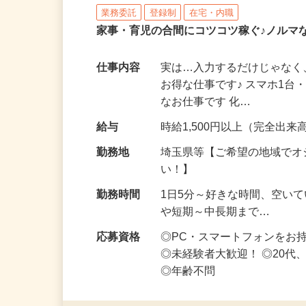
株式会社リアル・フェイス
業務委託
登録制
在宅・内職
家事・育児の合間にコツコツ稼ぐ♪ノルマ
仕事内容
実は…入力するだけじゃなく
お得な仕事です♪ スマホ1台
なお仕事です 化…
給与
時給1,500円以上（完全出来高
勤務地
埼玉県等【ご希望の地域でオ
い！】
勤務時間
1日5分～好きな時間、空い
や短期～中長期まで…
応募資格
◎PC・スマートフォンをお
◎未経験者大歓迎！ ◎20代
◎年齢不問