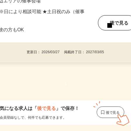
浜市、千葉県船橋市・千葉市・柏市、埼玉
周辺エリアの催事会場
間) ※日により相談可能 ★土日祝のみ（催事
後で見
験の方もOK
更新日： 2026/03/27 掲載終了日： 2027/03/05
1
気になる求人は
「
後で見る
」で保存！