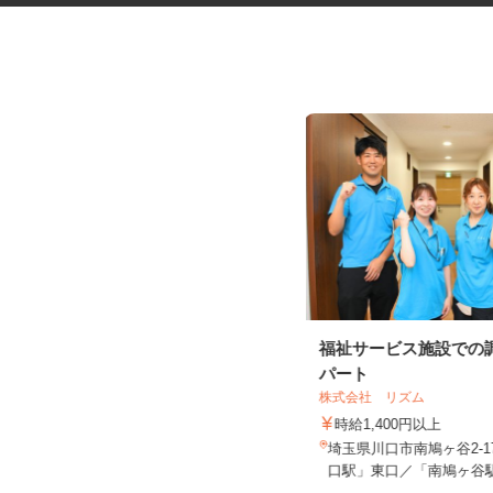
本やDVDの宅配買取の受付、査
福祉サービス施設での
定、入力スタッ...
パート
株式会社 リズム
株式会社プリマベーラ 熊谷買取センタ
ー
時給1,400円以上
時給1,145円以上
埼玉県川口市南鳩ヶ谷2-1