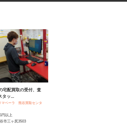
VDの宅配買取の受付、査
福祉サービス施設での調理補助
スタッ...
パート
株式会社 リズム
プリマベーラ 熊谷買取センタ
時給1,400円以上
,145円以上
埼玉県川口市南鳩ヶ谷2-17-4（「川