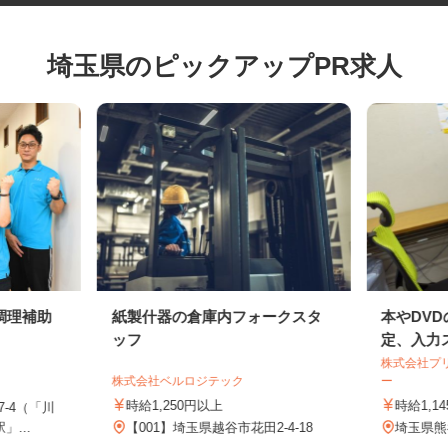
埼玉県のピックアップPR求人
調理補助
紙製什器の倉庫内フォークスタ
本やD
ッフ
定、入力
株式会社
株式会社ベルロジテック
ー
時給1,250円以上
時給1
7-4（「川