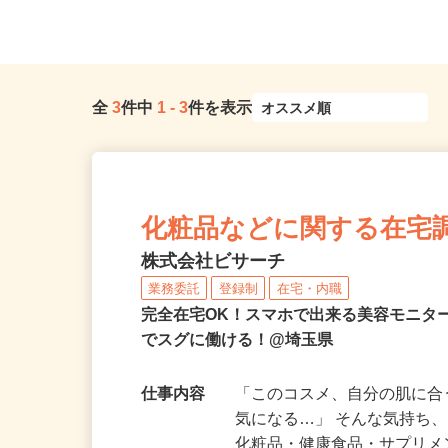
埼玉県熊谷市三ヶ尻3503
口駅」東口／「南鳩ヶ谷駅
全
3
件中
1
-
3
件を表示
化粧品などに関する在宅
株式会社ビサーチ
業務委託
登録制
在宅・内職
完全在宅OK！スマホで出来る美容モニタ
でスグに働ける！@埼玉県
仕事内容
「このコスメ、自分の肌に
気になる…」 そんな気持ち