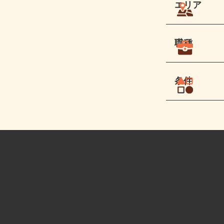
エリア
職種
条件