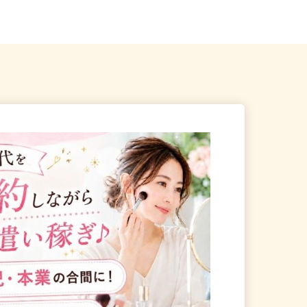
熊谷市三ヶ尻3503
口駅」東口／「南鳩ヶ谷駅」...