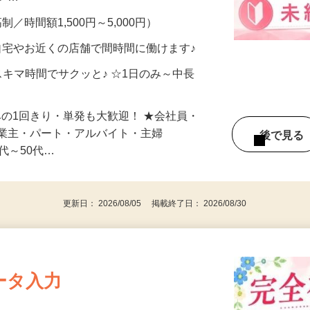
メン…
制／時間額1,500円～5,000円）
自宅やお近くの店舗で間時間に働けます♪
スキマ時間でサクッと♪ ☆1日のみ～中長
みの1回きり・単発も大歓迎！ ★会社員・
事業主・パート・アルバイト・主婦
後で見
代～50代…
更新日： 2026/08/05 掲載終了日： 2026/08/30
ータ入力