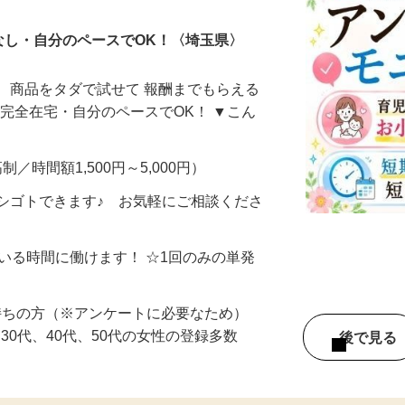
なし・自分のペースでOK！〈埼玉県〉
、商品をタダで試せて 報酬までもらえる
・完全在宅・自分のペースでOK！ ▼こん
制／時間額1,500円～5,000円）
シゴトできます♪ お気軽にご相談くださ
ている時間に働けます！ ☆1回のみの単発
持ちの方（※アンケートに必要なため）
、30代、40代、50代の女性の登録多数
後で見