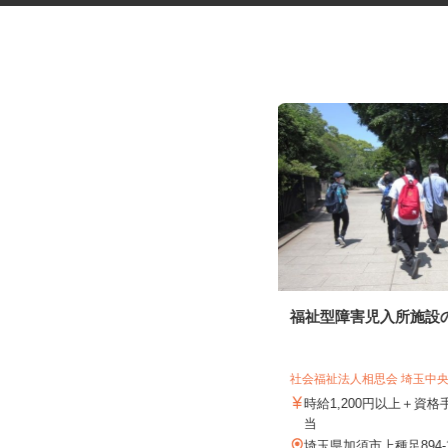
お部屋演出スタッフ（ホームス
福祉型障害児入所施設
テージャー）
株式会社サマンサ・ホームステージング
社会福祉法人相思会 埼玉中
時給1,400円～2,200円＋手当あり
時給1,200円以上＋資
当
埼玉県及び近郊エリア ※直行直帰