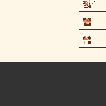
エリア
職種
条件