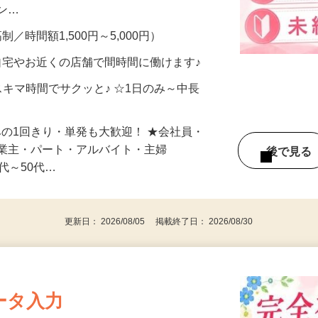
、美容モニターで解決できます♪ 気になる
メン…
制／時間額1,500円～5,000円）
自宅やお近くの店舗で間時間に働けます♪
スキマ時間でサクッと♪ ☆1日のみ～中長
みの1回きり・単発も大歓迎！ ★会社員・
事業主・パート・アルバイト・主婦
後で見
代～50代…
更新日： 2026/08/05 掲載終了日： 2026/08/30