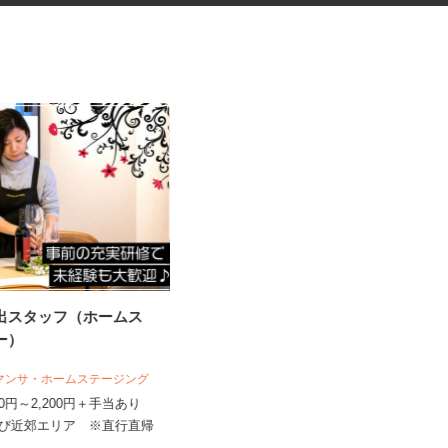
演出スタッフ（ホームス
福祉型障害児入所施設の保育士
ャー）
サマンサ・ホームステージング
社会福祉法人相思会 埼玉中央学園
,400円～2,200円＋手当あり
時給1,200円以上＋資格手当＋諸手
当
及び近郊エリア ※直行直帰