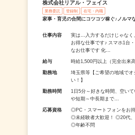
化粧品・サプリの在宅デ
株式会社リアル・フェイス
業務委託
登録制
在宅・内職
家事・育児の合間にコツコツ稼ぐ♪ノルマ
仕事内容
実は…入力するだけじゃなく
お得な仕事です♪ スマホ1台
なお仕事です 化…
給与
時給1,500円以上（完全出来高
勤務地
埼玉県等【ご希望の地域でオ
い！】
勤務時間
1日5分～好きな時間、空い
や短期～中長期まで…
応募資格
◎PC・スマートフォンをお
◎未経験者大歓迎！ ◎20代