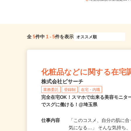
OK
埼玉県加須市上種足894
全
5
件中
1
-
5
件を表示
化粧品などに関する在宅
株式会社ビサーチ
業務委託
登録制
在宅・内職
完全在宅OK！スマホで出来る美容モニタ
でスグに働ける！@埼玉県
仕事内容
「このコスメ、自分の肌に