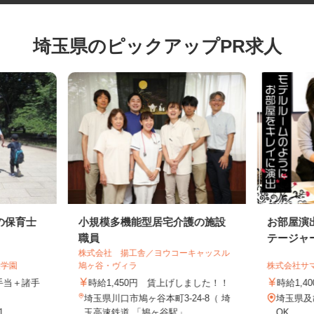
埼玉県のピックアップPR求人
の保育士
小規模多機能型居宅介護の施設
お部屋
職員
テージ
株式会社 揚工舎／ヨウコーキャッスル
央学園
鳩ヶ谷・ヴィラ
株式会社
格手当＋諸手
時給1,450円 賃上げしました！！
時給1
埼玉県川口市鳩ヶ谷本町3-24-8（ 埼
埼玉県