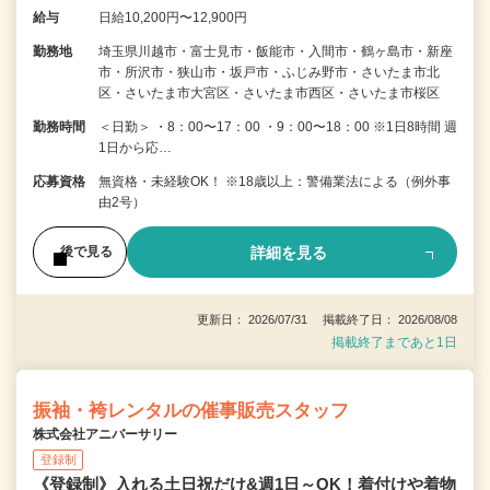
給与
日給10,200円〜12,900円
勤務地
埼玉県川越市・富士見市・飯能市・入間市・鶴ヶ島市・新座
市・所沢市・狭山市・坂戸市・ふじみ野市・さいたま市北
区・さいたま市大宮区・さいたま市西区・さいたま市桜区
勤務時間
＜日勤＞ ・8：00〜17：00 ・9：00〜18：00 ※1日8時間 週
1日から応…
応募資格
無資格・未経験OK！ ※18歳以上：警備業法による（例外事
由2号）
詳細を見る
後で見る
更新日： 2026/07/31 掲載終了日： 2026/08/08
掲載終了まであと1日
振袖・袴レンタルの催事販売スタッフ
株式会社アニバーサリー
登録制
《登録制》入れる土日祝だけ&週1日～OK！着付けや着物