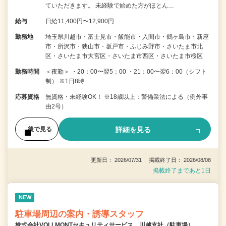
ていただきます。 未経験で始めた方がほとん…
給与
日給11,400円〜12,900円
勤務地
埼玉県川越市・富士見市・飯能市・入間市・鶴ヶ島市・新座
市・所沢市・狭山市・坂戸市・ふじみ野市・さいたま市北
区・さいたま市大宮区・さいたま市西区・さいたま市桜区
勤務時間
＜夜勤＞ ・20：00〜翌5：00 ・21：00〜翌6：00（シフト
制） ※1日8時…
応募資格
無資格・未経験OK！ ※18歳以上：警備業法による（例外事
由2号）
詳細を見る
後で見る
更新日： 2026/07/31 掲載終了日： 2026/08/08
掲載終了まであと1日
NEW
駐車場周辺の案内・誘導スタッフ
株式会社VOLLMONTセキュリティサービス 川越支社（駐車場）