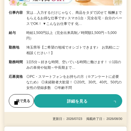
仕事内容
実は…入力するだけじゃなく、商品をタダで試せて 報酬まで
もらえるお得な仕事です♪ スマホ1台・完全在宅・自分のペー
スでOK！ ▼こんなお仕事です 化…
給与
時給1,500円以上（完全出来高制／時間額1,500円～5,000
円）
勤務地
埼玉県等【ご希望の地域でオシゴトできます♪ お気軽にご
相談ください！】
勤務時間
1日5分～好きな時間、空いている時間に働けます！ ☆1回の
みの単発や短期～中長期まで…
応募資格
◎PC・スマートフォンをお持ちの方（※アンケートに必要
なため） ◎未経験者大歓迎！ ◎20代、30代、40代、50代の
女性の登録多数 ◎年齢不問
詳細を見る
後で見る
更新日： 2026/07/23 掲載終了日： 2026/08/30