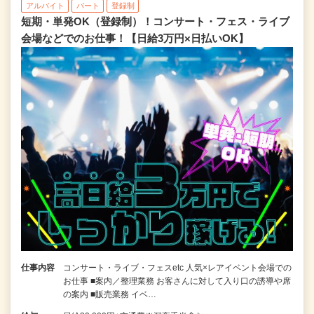
アルバイト
パート
登録制
短期・単発OK（登録制）！コンサート・フェス・ライブ
会場などでのお仕事！【日給3万円×日払いOK】
仕事内容
コンサート・ライブ・フェスetc 人気×レアイベント会場での
お仕事 ■案内／整理業務 お客さんに対して入り口の誘導や席
の案内 ■販売業務 イベ…