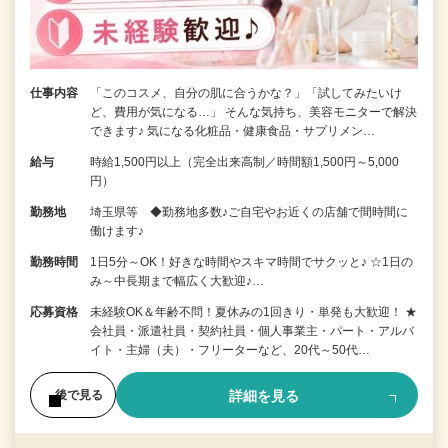
仕事内容
「このコスメ、自分の肌に合うかな？」「試してみたいけ
ど、費用が気になる…」 そんな気持ち、美容モニターで解決
できます♪ 気になる化粧品・健康食品・サプリメン…
給与
時給1,500円以上（完全出来高制／時間額1,500円～5,000
円）
勤務地
埼玉県等 ◆勤務地多数♪ご自宅やお近くの店舗で間時間に
働けます♪
勤務時間
1日5分～OK！好きな時間やスキマ時間でサクッと♪ ☆1日の
み～中長期まで幅広く大歓迎♪…
応募資格
未経験OK＆年齢不問！夏休みの1回きり・単発も大歓迎！ ★
会社員・派遣社員・契約社員・個人事業主・パート・アルバ
イト・主婦（夫）・フリーターなど、20代～50代…
詳細を見る
後で見る