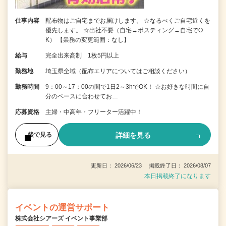
仕事内容
配布物はご自宅までお届けします。 ☆なるべくご自宅近くを
優先します。 ☆出社不要（自宅→ポスティング→自宅でO
K） 【業務の変更範囲：なし】
給与
完全出来高制 1枚5円以上
勤務地
埼玉県全域（配布エリアについてはご相談ください）
勤務時間
9：00～17：00の間で1日2～3hでOK！ ☆お好きな時間に自
分のペースに合わせてお…
応募資格
主婦・中高年・フリーター活躍中！
詳細を見る
後で見る
更新日： 2026/06/23 掲載終了日： 2026/08/07
本日掲載終了になります
イベントの運営サポート
株式会社シアーズ イベント事業部