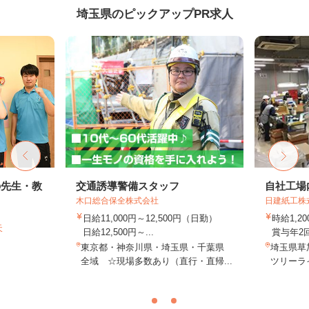
埼玉県のピックアップPR求人
の先生・教
交通誘導警備スタッフ
自社工場
木口総合保全株式会社
日建紙工株
日給11,000円～12,500円（日勤）
時給1,
天
日給12,500円～...
賞与年2
東京都・神奈川県・埼玉県・千葉県
埼玉県草加
全域 ☆現場多数あり（直行・直帰...
ツリーライ