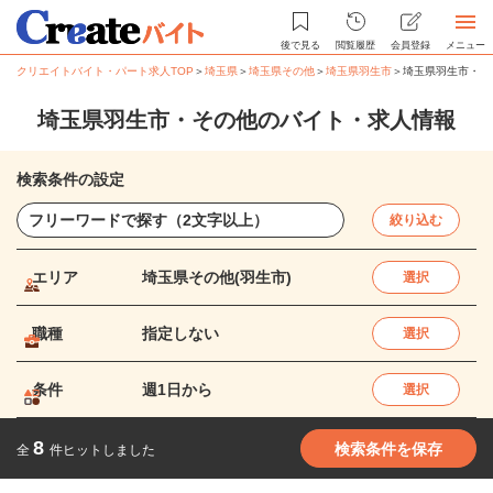
後で見る
閲覧履歴
会員登録
メニュー
クリエイトバイト・パート求人TOP
＞
埼玉県
＞
埼玉県その他
＞
埼玉県羽生市
＞
埼玉県羽生市・そ
埼玉県羽生市・その他のバイト・求人情報
検索条件の設定
絞り込む
エリア
埼玉県その他(羽生市)
選択
職種
指定しない
選択
条件
週1日から
選択
8
検索条件を保存
全
件ヒットしました