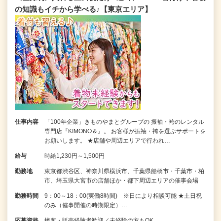
の知識もイチから学べる♪【東京エリア】
仕事内容
「100年企業」きものやまとグループの 振袖・袴のレンタル
専門店『KIMONO＆』。 お客様が振袖・袴を選ぶサポートを
お願いします。 ★店舗や周辺エリアで行われ…
給与
時給1,230円～1,500円
勤務地
東京都渋谷区、神奈川県横浜市、千葉県船橋市・千葉市・柏
市、埼玉県大宮市の店舗ほか・都下周辺エリアの催事会場
勤務時間
9：00～18：00(実働8時間) ※日により相談可能 ★土日祝
のみ（催事開催の時期限定）…
応募資格
接客・販売経験者歓迎／未経験の方もOK