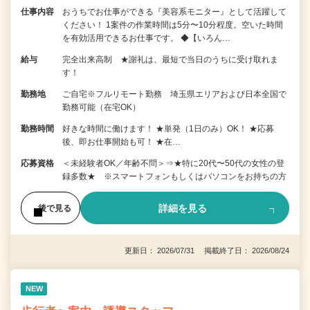
仕事内容
おうちでお仕事ができる『美容系モニター』として活躍して
ください！ 1案件の作業時間は5分〜10分程度。空いた時間
を有効活用できるお仕事です。 ◆【いろん…
給与
完全出来高制 ★謝礼は、最短で当日のうちに受け取れま
す！
勤務地
ご自宅※フルリモート勤務 埼玉県エリアおよび日本全国で
勤務可能（在宅OK）
勤務時間
好きな時間に働けます！ ★単発（1日のみ）OK！ ★応募
後、即お仕事開始も可！ ★在…
応募資格
＜未経験者OK／年齢不問＞⇒★特に20代〜50代の女性の登
録多数★ ※スマートフォンもしくはパソコンをお持ちの方
詳細を見る
後で見る
更新日： 2026/07/31 掲載終了日： 2026/08/24
NEW