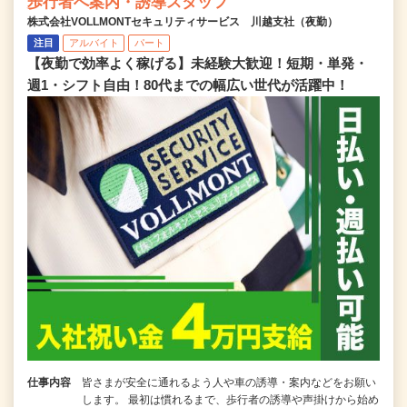
歩行者へ案内・誘導スタッフ
株式会社VOLLMONTセキュリティサービス 川越支社（夜勤）
注目
アルバイト
パート
【夜勤で効率よく稼げる】未経験大歓迎！短期・単発・
週1・シフト自由！80代までの幅広い世代が活躍中！
仕事内容
皆さまが安全に通れるよう人や車の誘導・案内などをお願い
します。 最初は慣れるまで、歩行者の誘導や声掛けから始め