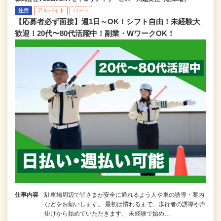
注目
アルバイト
パート
【応募者必ず面接】週1日～OK！シフト自由！未経験大
歓迎！20代〜80代活躍中！副業・WワークOK！
仕事内容
駐車場周辺で皆さまが安全に通れるよう人や車の誘導・案内
などをお願いします。 最初は慣れるまで、歩行者の誘導や声
掛けから始めていただきます。 未経験で始め…