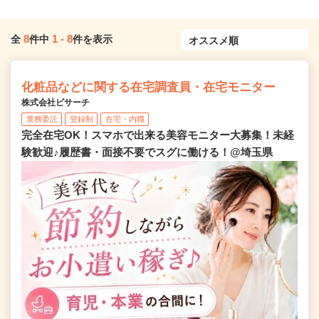
8
1
-
8
全
件中
件を表示
化粧品などに関する在宅調査員・在宅モニター
株式会社ビサーチ
業務委託
登録制
在宅・内職
完全在宅OK！スマホで出来る美容モニター大募集！未経
験歓迎♪履歴書・面接不要でスグに働ける！@埼玉県