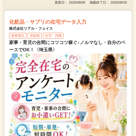
更新日： 2026/08/05 掲載終了日： 2026/08/30
化粧品・サプリの在宅データ入力
株式会社リアル・フェイス
業務委託
登録制
在宅・内職
家事・育児の合間にコツコツ稼ぐ♪ノルマなし・自分のペ
ースでOK！〈埼玉県〉