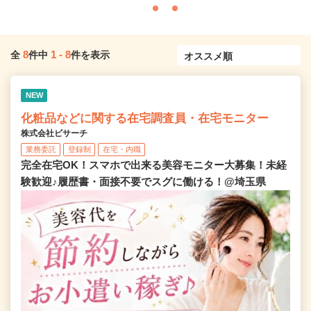
8
1
-
8
全
件中
件を表示
NEW
化粧品などに関する在宅調査員・在宅モニター
株式会社ビサーチ
業務委託
登録制
在宅・内職
完全在宅OK！スマホで出来る美容モニター大募集！未経
験歓迎♪履歴書・面接不要でスグに働ける！@埼玉県