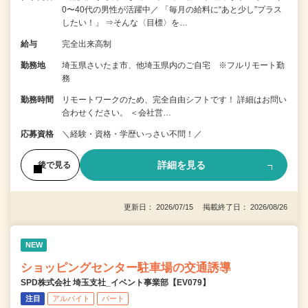
0〜40代の男性が活躍中／ 「毎月の給料に“あと少し”プラス
したい！」 ⇒そんな〈目標〉を…
給与
完全出来高制
勤務地
埼玉県さいたま市、他埼玉県内のご自宅 ※フルリモート勤
務
勤務時間
リモートワークのため、完全自由シフトです！ 詳細はお問い
合わせください。 ＜会社営…
応募資格
＼経験・資格・学歴いっさい不問！／
詳細を見る
後で見る
更新日： 2026/07/15 掲載終了日： 2026/08/26
NEW
ショッピングセンター駐車場の交通誘導
SPD株式会社 埼玉支社_イベント事業部【EV079】
注目
アルバイト
パート