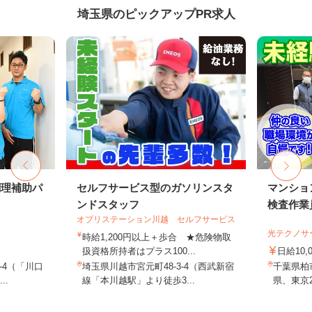
埼玉県のピックアップPR求人
調理補助パ
セルフサービス型のガソリンスタ
マンショ
ンドスタッフ
検査作業
オブリステーション川越 セルフサービス
光テクノサ
時給1,200円以上＋歩合 ★危険物取
扱資格所持者はプラス100...
日給10,
-4（「川口
埼玉県川越市宮元町48-3-4（西武新宿
千葉県柏
..
線「本川越駅」より徒歩3...
県、東京2