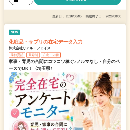
更新日： 2026/08/05 掲載終了日： 2026/08/30
NEW
化粧品・サプリの在宅データ入力
株式会社リアル・フェイス
業務委託
登録制
在宅・内職
家事・育児の合間にコツコツ稼ぐ♪ノルマなし・自分のペ
ースでOK！〈埼玉県〉