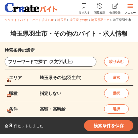
後で見る
閲覧履歴
会員登録
メニュー
クリエイトバイト・パート求人TOP
＞
埼玉県
＞
埼玉県その他
＞
埼玉県羽生市
＞
埼玉県羽生市・そ
埼玉県羽生市・その他のバイト・求人情報
検索条件の設定
絞り込む
エリア
埼玉県その他(羽生市)
選択
職種
指定しない
選択
条件
高額・高時給
選択
8
検索条件を保存
全
件ヒットしました