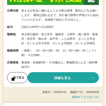
仕事内容
皆さまが安全に通れるよう人や車の誘導・案内などをお願い
します。 最初は慣れるまで、歩行者の誘導や声掛けから始め
ていただきます。 未経験で始めた方がほとん…
給与
日給11,400円〜12,900円
勤務地
埼玉県川越市・富士見市・飯能市・入間市・鶴ヶ島市・新座
市・所沢市・狭山市・坂戸市・ふじみ野市・さいたま市北
区・さいたま市大宮区・さいたま市西区・さいたま市桜区
勤務時間
＜夜勤＞ ・20：00〜翌5：00 ・21：00〜翌6：00（シフト
制） ※1日8時…
応募資格
無資格・未経験OK！ ※18歳以上：警備業法による（例外事
由2号）
詳細を見る
後で見る
更新日： 2026/07/31 掲載終了日： 2026/08/08
掲載終了まであと2日