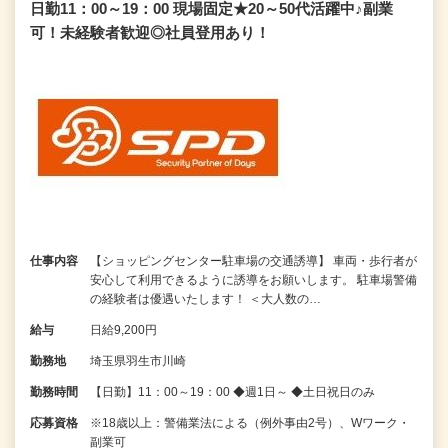
日勤11：00～19：00 現場固定★20～50代活躍中♪副業
可！未経験者歓迎◎社員登用あり！
仕事内容
【ショッピングセンター駐車場の交通誘導】 車両・歩行者が
安心して利用できるように誘導をお願いします。 駐車場警備
の経験者は優遇いたします！ ＜大人数の…
給与
日給9,200円
勤務地
埼玉県羽生市川崎
勤務時間
【日勤】11：00～19：00 ◆週1日～ ◆土日祝日のみ
応募資格
※18歳以上：警備業法による（例外事由2号）、Wワーク・
副業可