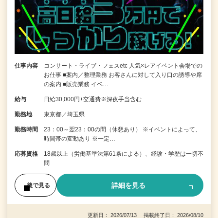
仕事内容
コンサート・ライブ・フェスetc 人気×レアイベント会場での
お仕事 ■案内／整理業務 お客さんに対して入り口の誘導や席
の案内 ■販売業務 イベ…
給与
日給30,000円+交通費※深夜手当含む
勤務地
東京都／埼玉県
勤務時間
23：00～翌23：00の間（休憩あり） ※イベントによって、
時間帯の変動あり ※一定…
応募資格
18歳以上（労働基準法第61条による）、経験・学歴は一切不
問
詳細を見る
後で見る
更新日： 2026/07/13 掲載終了日： 2026/08/10