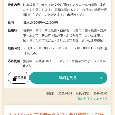
仕事内容
駐車場周辺で皆さまが安全に通れるよう人や車の誘導・案内
などをお願いします。 最初は慣れるまで、歩行者の誘導や声
掛けから始めていただきます。 未経験で始め…
給与
日給10,200円〜12,900円
勤務地
埼玉県川越市・富士見市・飯能市・入間市・鶴ヶ島市・新座
市・所沢市・狭山市・坂戸市・ふじみ野市・さいたま市北
区・さいたま市大宮区・さいたま市西区・さいたま市桜区
勤務時間
＜日勤＞ ・8：00〜17：00 ・9：00〜18：00 ※1日8時間 週
1日から応…
応募資格
無資格・未経験OK！ ※18歳以上：警備業法による（例外事
由2号）
詳細を見る
後で見る
更新日： 2026/07/31 掲載終了日： 2026/08/08
掲載終了まであと2日
ネットショップのデータ入力・商品登録および発