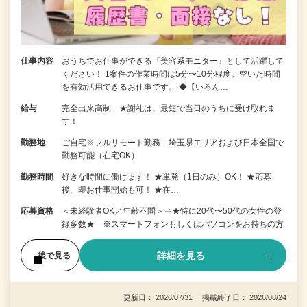
仕事内容
おうちでお仕事ができる『美容系モニター』として活躍して
ください！ 1案件の作業時間は5分〜10分程度。空いた時間
を有効活用できるお仕事です。 ◆【いろん…
給与
完全出来高制 ★謝礼は、最短で当日のうちに受け取れま
す！
勤務地
ご自宅※フルリモート勤務 埼玉県エリアおよび日本全国で
勤務可能（在宅OK）
勤務時間
好きな時間に働けます！ ★単発（1日のみ）OK！ ★応募
後、即お仕事開始も可！ ★在…
応募資格
＜未経験者OK／年齢不問＞⇒★特に20代〜50代の女性の登
録多数★ ※スマートフォンもしくはパソコンをお持ちの方
詳細を見る
後で見る
更新日： 2026/07/31 掲載終了日： 2026/08/24