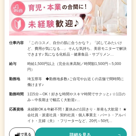
仕事内容
「このコスメ、自分の肌に合うかな？」「試してみたいけ
ど、費用が気になる…」 そんな気持ち、美容モニターで解決
できます♪ 気になる化粧品・健康食品・サプリメン…
給与
時給1,500円以上（完全出来高制／時間額1,500円～5,000
円）
勤務地
埼玉県等 ◆勤務地多数♪ご自宅やお近くの店舗で間時間に
働けます♪
勤務時間
1日5分～OK！好きな時間やスキマ時間でサクッと♪ ☆1日の
み～中長期まで幅広く大歓迎♪…
応募資格
未経験OK＆年齢不問！夏休みの1回きり・単発も大歓迎！ ★
会社員・派遣社員・契約社員・個人事業主・パート・アルバ
イト・主婦（夫）・フリーターなど、20代～50代…
詳細を見る
後で見る