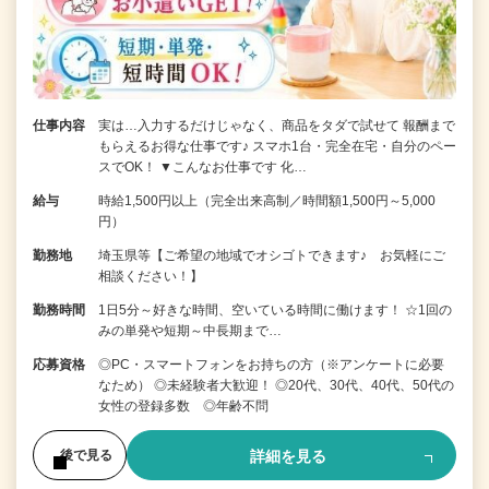
仕事内容
実は…入力するだけじゃなく、商品をタダで試せて 報酬まで
もらえるお得な仕事です♪ スマホ1台・完全在宅・自分のペー
スでOK！ ▼こんなお仕事です 化…
給与
時給1,500円以上（完全出来高制／時間額1,500円～5,000
円）
勤務地
埼玉県等【ご希望の地域でオシゴトできます♪ お気軽にご
相談ください！】
勤務時間
1日5分～好きな時間、空いている時間に働けます！ ☆1回の
みの単発や短期～中長期まで…
応募資格
◎PC・スマートフォンをお持ちの方（※アンケートに必要
なため） ◎未経験者大歓迎！ ◎20代、30代、40代、50代の
女性の登録多数 ◎年齢不問
詳細を見る
後で見る