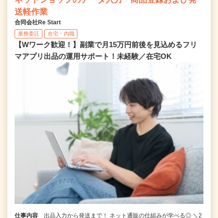
送軽作業
合同会社Re Start
業務委託
在宅・内職
【Wワーク歓迎！】副業で月15万円前後を見込めるフリ
マアプリ出品の運用サポート！未経験／在宅OK
仕事内容
出品入力から発送まで！ ネット通販の仕組みが学べる◎ ＼2