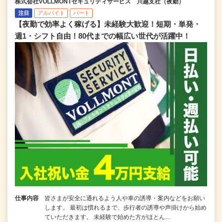
株式会社VOLLMONTセキュリティサービス 川越支社（夜勤）
注目
アルバイト
パート
【夜勤で効率よく稼げる】未経験大歓迎！短期・単発・
週1・シフト自由！80代までの幅広い世代が活躍中！
仕事内容
皆さまが安全に通れるよう人や車の誘導・案内などをお願い
します。 最初は慣れるまで、歩行者の誘導や声掛けから始め
ていただきます。 未経験で始めた方がほとん…