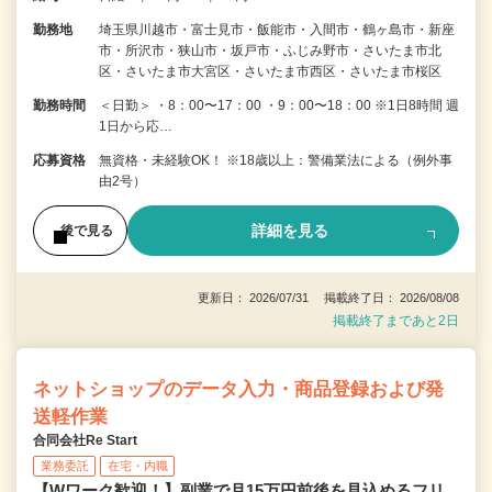
勤務地
埼玉県川越市・富士見市・飯能市・入間市・鶴ヶ島市・新座
市・所沢市・狭山市・坂戸市・ふじみ野市・さいたま市北
区・さいたま市大宮区・さいたま市西区・さいたま市桜区
勤務時間
＜日勤＞ ・8：00〜17：00 ・9：00〜18：00 ※1日8時間 週
1日から応…
応募資格
無資格・未経験OK！ ※18歳以上：警備業法による（例外事
由2号）
詳細を見る
後で見る
更新日： 2026/07/31 掲載終了日： 2026/08/08
掲載終了まであと2日
ネットショップのデータ入力・商品登録および発
送軽作業
合同会社Re Start
業務委託
在宅・内職
【Wワーク歓迎！】副業で月15万円前後を見込めるフリ