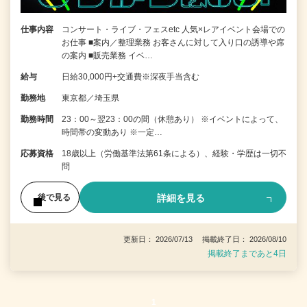
仕事内容
コンサート・ライブ・フェスetc 人気×レアイベント会場での
お仕事 ■案内／整理業務 お客さんに対して入り口の誘導や席
の案内 ■販売業務 イベ…
給与
日給30,000円+交通費※深夜手当含む
勤務地
東京都／埼玉県
勤務時間
23：00～翌23：00の間（休憩あり） ※イベントによって、
時間帯の変動あり ※一定…
応募資格
18歳以上（労働基準法第61条による）、経験・学歴は一切不
問
詳細を見る
後で見る
更新日： 2026/07/13 掲載終了日： 2026/08/10
掲載終了まであと4日
1