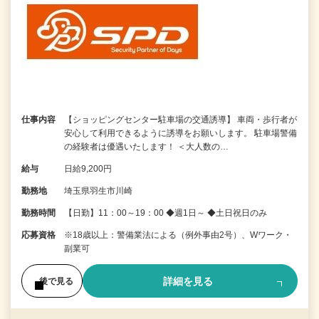
仕事内容
【ショッピングセンター駐車場の交通誘導】 車両・歩行者が
安心して利用できるように誘導をお願いします。 駐車場警備
の経験者は優遇いたします！ ＜大人数の…
給与
日給9,200円
勤務地
埼玉県羽生市川崎
勤務時間
【日勤】11：00～19：00 ◆週1日～ ◆土日祝日のみ
応募資格
※18歳以上：警備業法による（例外事由2号）、Wワーク・
副業可
詳細を見る
後で見る