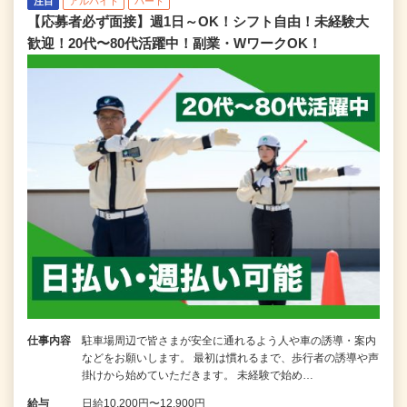
注目
アルバイト
パート
【応募者必ず面接】週1日～OK！シフト自由！未経験大
歓迎！20代〜80代活躍中！副業・WワークOK！
仕事内容
駐車場周辺で皆さまが安全に通れるよう人や車の誘導・案内
などをお願いします。 最初は慣れるまで、歩行者の誘導や声
掛けから始めていただきます。 未経験で始め…
給与
日給10,200円〜12,900円