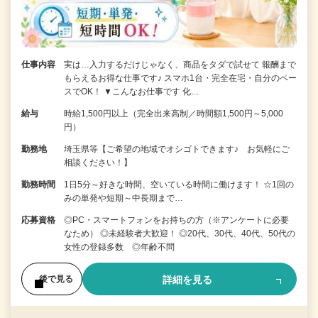
仕事内容
実は…入力するだけじゃなく、商品をタダで試せて 報酬まで
もらえるお得な仕事です♪ スマホ1台・完全在宅・自分のペー
スでOK！ ▼こんなお仕事です 化…
給与
時給1,500円以上（完全出来高制／時間額1,500円～5,000
円）
勤務地
埼玉県等【ご希望の地域でオシゴトできます♪ お気軽にご
相談ください！】
勤務時間
1日5分～好きな時間、空いている時間に働けます！ ☆1回の
みの単発や短期～中長期まで…
応募資格
◎PC・スマートフォンをお持ちの方（※アンケートに必要
なため） ◎未経験者大歓迎！ ◎20代、30代、40代、50代の
女性の登録多数 ◎年齢不問
詳細を見る
後で見る