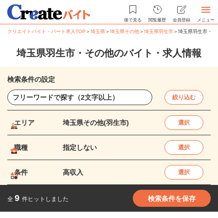
後で見る
閲覧履歴
会員登録
メニュー
クリエイトバイト・パート求人TOP
＞
埼玉県
＞
埼玉県その他
＞
埼玉県羽生市
＞
埼玉県羽生市・そ
埼玉県羽生市・その他のバイト・求人情報
検索条件の設定
絞り込む
エリア
埼玉県その他(羽生市)
選択
職種
指定しない
選択
条件
高収入
選択
9
検索条件を保存
全
件ヒットしました