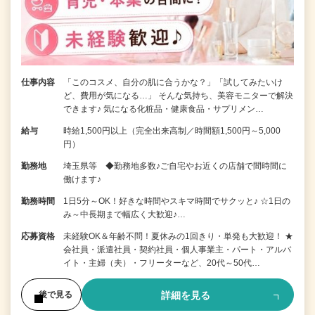
仕事内容
「このコスメ、自分の肌に合うかな？」「試してみたいけ
ど、費用が気になる…」 そんな気持ち、美容モニターで解決
できます♪ 気になる化粧品・健康食品・サプリメン…
給与
時給1,500円以上（完全出来高制／時間額1,500円～5,000
円）
勤務地
埼玉県等 ◆勤務地多数♪ご自宅やお近くの店舗で間時間に
働けます♪
勤務時間
1日5分～OK！好きな時間やスキマ時間でサクッと♪ ☆1日の
み～中長期まで幅広く大歓迎♪…
応募資格
未経験OK＆年齢不問！夏休みの1回きり・単発も大歓迎！ ★
会社員・派遣社員・契約社員・個人事業主・パート・アルバ
イト・主婦（夫）・フリーターなど、20代～50代…
詳細を見る
後で見る