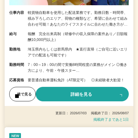
仕事内容
軽貨物自動車を使用した配送業務です。勤務日数・時間帯、
積み下ろしのエリア、荷物の種類など、希望に合わせて組み
合わせ可能！あなたのライフスタイルに合わせた働き方が…
給与
報酬 完全出来高制（研修中の収入保障の案件あり／日額報
酬10,000円以上）
勤務地
埼玉県内もしくは群馬県内 ★直行直帰（ご自宅に近いエリ
アでの配送も可能です）
勤務時間
7：00～19：00の間で実働8時間程度の業務がメイン ◎働き
方により、午前・午後スター…
応募資格
要普通自動車運転免許（AT限定可） ◎未経験者大歓迎！
詳細を見る
後で見る
更新日： 2026/07/03 掲載終了日： 2026/08/07
掲載終了まであと1日
NEW