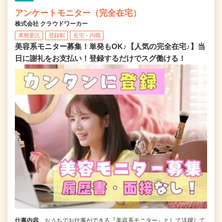
アンケートモニター（完全在宅）
株式会社 クラウドワーカー
業務委託
登録制
在宅・内職
美容系モニター募集！単発もOK♪【人気の完全在宅♪】当
日に謝礼をお支払い！登録するだけでスグ働ける！
仕事内容
おうちでお仕事ができる『美容系モニター』として活躍して