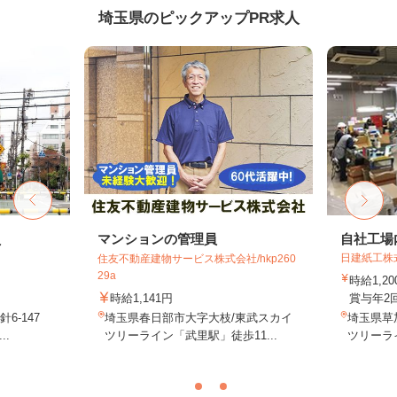
埼玉県のピックアップPR求人
員
マンションの管理員
自社工場
日建紙工株
住友不動産建物サービス株式会社/hkp260
29a
時給1,
時給1,141円
賞与年2
6-147
埼玉県春日部市大字大枝/東武スカイ
埼玉県草加
..
ツリーライン「武里駅」徒歩11...
ツリーライ