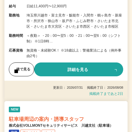
給与
日給11,400円〜12,900円
勤務地
埼玉県川越市・富士見市・飯能市・入間市・鶴ヶ島市・新座
市・所沢市・狭山市・坂戸市・ふじみ野市・さいたま市北
区・さいたま市大宮区・さいたま市西区・さいたま市桜区
勤務時間
＜夜勤＞ ・20：00〜翌5：00 ・21：00〜翌6：00（シフト
制） ※1日8時…
応募資格
無資格・未経験OK！ ※18歳以上：警備業法による（例外事
由2号）
詳細を見る
後で見る
更新日： 2026/07/31 掲載終了日： 2026/08/08
掲載終了まであと2日
NEW
駐車場周辺の案内・誘導スタッフ
株式会社VOLLMONTセキュリティサービス 川越支社（駐車場）