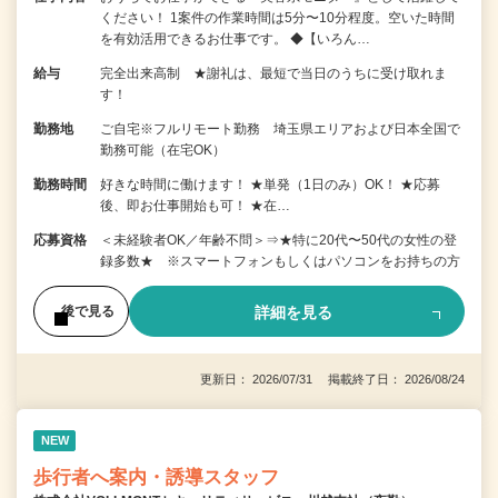
ください！ 1案件の作業時間は5分〜10分程度。空いた時間
を有効活用できるお仕事です。 ◆【いろん…
給与
完全出来高制 ★謝礼は、最短で当日のうちに受け取れま
す！
勤務地
ご自宅※フルリモート勤務 埼玉県エリアおよび日本全国で
勤務可能（在宅OK）
勤務時間
好きな時間に働けます！ ★単発（1日のみ）OK！ ★応募
後、即お仕事開始も可！ ★在…
応募資格
＜未経験者OK／年齢不問＞⇒★特に20代〜50代の女性の登
録多数★ ※スマートフォンもしくはパソコンをお持ちの方
詳細を見る
後で見る
更新日： 2026/07/31 掲載終了日： 2026/08/24
NEW
歩行者へ案内・誘導スタッフ