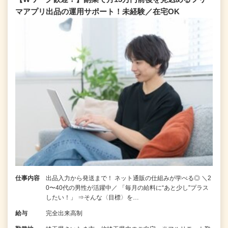
マアプリ出品の運用サポート！未経験／在宅OK
仕事内容
出品入力から発送まで！ ネット通販の仕組みが学べる◎ ＼2
0〜40代の男性が活躍中／ 「毎月の給料に“あと少し”プラス
したい！」 ⇒そんな〈目標〉を…
給与
完全出来高制