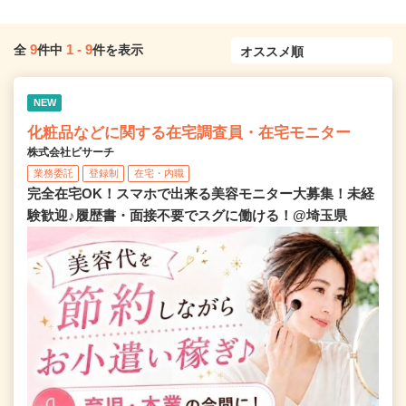
9
1
-
9
全
件中
件を表示
NEW
化粧品などに関する在宅調査員・在宅モニター
株式会社ビサーチ
業務委託
登録制
在宅・内職
完全在宅OK！スマホで出来る美容モニター大募集！未経
験歓迎♪履歴書・面接不要でスグに働ける！@埼玉県