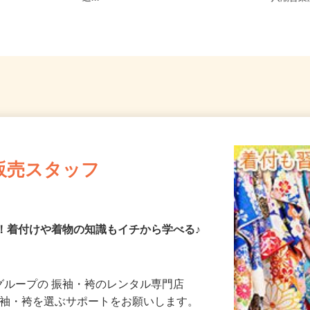
3
送...
八潮営
販売スタッフ
K！着付けや着物の知識もイチから学べる♪
とグループの 振袖・袴のレンタル専門店