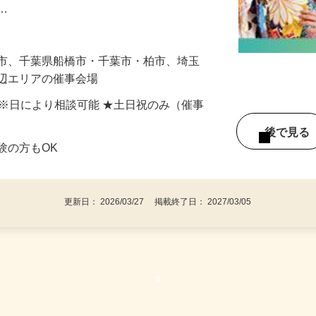
様が振袖・袴を選ぶサポートをお願いします。
れ…
浜市、千葉県船橋市・千葉市・柏市、埼玉
周辺エリアの催事会場
間) ※日により相談可能 ★土日祝のみ（催事
後で見
験の方もOK
更新日： 2026/03/27 掲載終了日： 2027/03/05
1