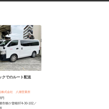
ラックでのルート配送
放課後等デイサービスの先生・
教員
陸送株式会社 八潮営業所
株式会社わくわく／リズム弁天
228円
時給1,430円以上
潮市鶴ケ曽根874-30-102／