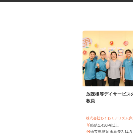
２ｔトラックでのルート配送
放課後等デイサービス
教員
エヌティ陸送株式会社 八潮営業所
株式会社わくわく／リズム
時給1,228円
時給1,430円以上
埼玉県八潮市鶴ケ曽根874-30-102／