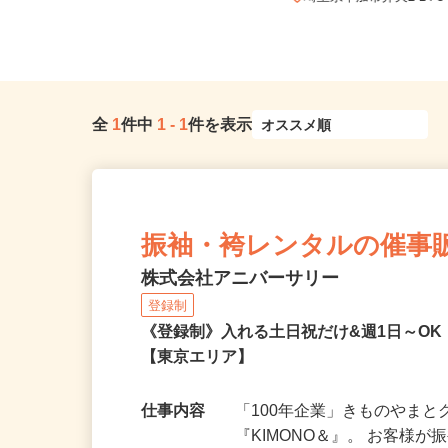
八潮営業所
埼玉県草加市弁天2-14-
全
1
件中
1
-
1
件を表示
振袖・袴レンタルの催事
株式会社アニバーサリー
登録制
《登録制》入れる土日祝だけ&週1日～O
【東京エリア】
仕事内容
「100年企業」きものやま