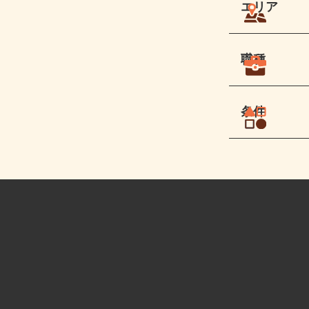
エリア
職種
条件