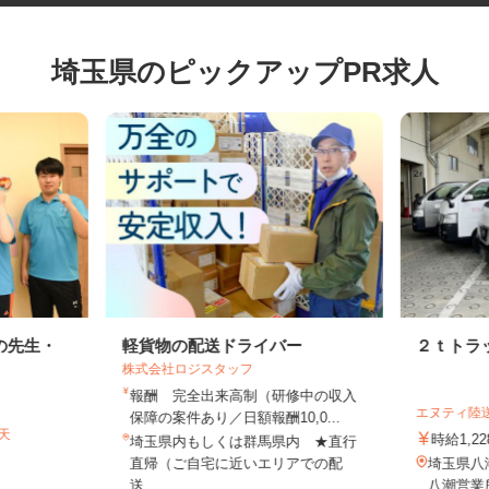
埼玉県のピックアップPR求人
の先生・
軽貨物の配送ドライバー
２ｔト
株式会社ロジスタッフ
報酬 完全出来高制（研修中の収入
エヌティ
保障の案件あり／日額報酬10,0...
弁天
時給1,
埼玉県内もしくは群馬県内 ★直行
直帰（ご自宅に近いエリアでの配
埼玉県八