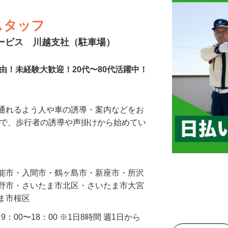
スタッフ
サービス 川越支社（駐車場）
由！未経験大歓迎！20代〜80代活躍中！
に通れるよう人や車の誘導・案内などをお
まで、歩行者の誘導や声掛けから始めてい
…
飯能市・入間市・鶴ヶ島市・新座市・所沢
み野市・さいたま市北区・さいたま市大宮
たま市桜区