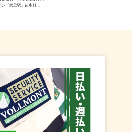
春日部市大字大枝/東武スカイ
全域 ☆現場多数あり（直行・直
イン「武里駅」徒歩11...
帰...