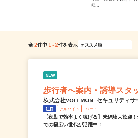
埼玉県春日部市大字大枝/東武スカイ
全域 ☆現場多数あり（
ツリーライン「武里駅」徒歩11...
帰...
全
2
件中
1
-
2
件を表示
NEW
歩行者へ案内・誘導スタ
株式会社VOLLMONTセキュリティ
注目
アルバイト
パート
【夜勤で効率よく稼げる】未経験大歓迎！
での幅広い世代が活躍中！