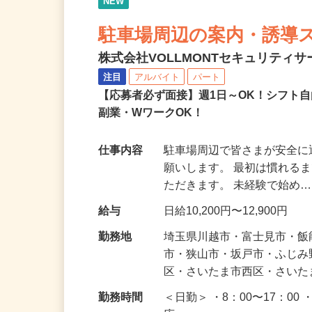
NEW
駐車場周辺の案内・誘導
株式会社VOLLMONTセキュリティ
注目
アルバイト
パート
【応募者必ず面接】週1日～OK！シフト自
副業・WワークOK！
仕事内容
駐車場周辺で皆さまが安全
願いします。 最初は慣れる
ただきます。 未経験で始め
給与
日給10,200円〜12,900円
勤務地
埼玉県川越市・富士見市・
市・狭山市・坂戸市・ふじ
区・さいたま市西区・さい