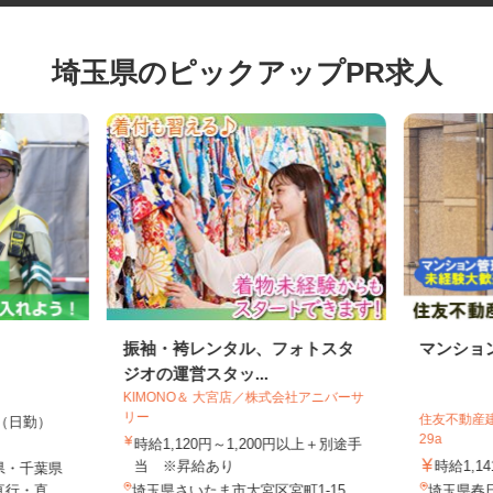
埼玉県のピックアップPR求人
振袖・袴レンタル、フォトスタ
マンシ
ジオの運営スタッ...
KIMONO＆ 大宮店／株式会社アニバーサ
リー
住友不動産
00円（日勤）
29a
時給1,120円～1,200円以上＋別途手
当 ※昇給あり
時給1,
県・千葉県