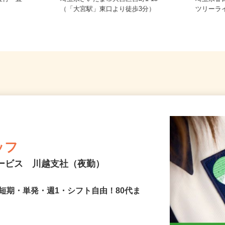
直行・直
埼玉県さいたま市大宮区宮町1-15
埼玉県
（「大宮駅」東口より徒歩3分）
ツリーラ
ッフ
サービス 川越支社（夜勤）
短期・単発・週1・シフト自由！80代ま