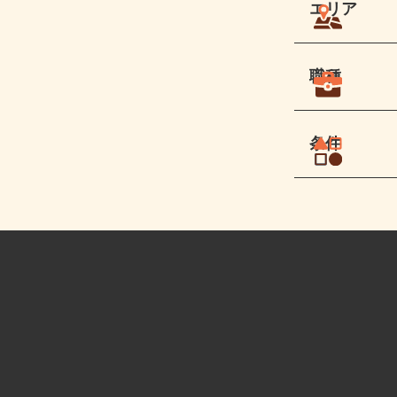
エリア
職種
条件