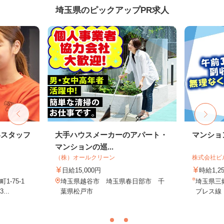
埼玉県のピックアップPR求人
客スタッフ
大手ハウスメーカーのアパート・
マンショ
マンションの巡...
（株）オールクリーン
株式会社ビ
日給15,000円
時給1,2
-75-1
埼玉県越谷市 埼玉県春日部市 千
埼玉県三
..
葉県松戸市
プレス線