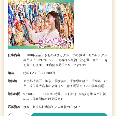
仕事内容
「100年企業」きものやまとグループの 振袖・袴のレンタル
専門店『KIMONO＆』。 お客様が振袖・袴を選ぶサポートを
お願いします。 ★店舗や周辺エリアで行われ…
給与
時給1,230円～1,500円
勤務地
東京都渋谷区、神奈川県横浜市、千葉県船橋市・千葉市・柏
市、埼玉県大宮市の店舗ほか・都下周辺エリアの催事会場
勤務時間
9：00～18：00(実働8時間) ※日により相談可能 ★土日祝
のみ（催事開催の時期限定）…
応募資格
接客・販売経験者歓迎／未経験の方もOK