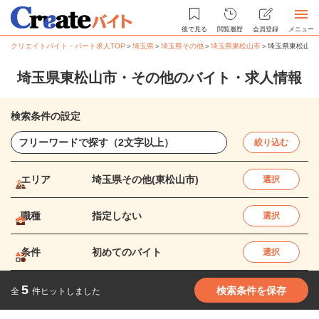
後で見る
閲覧履歴
会員登録
メニュー
クリエイトバイト・パート求人TOP
＞
埼玉県
＞
埼玉県その他
＞
埼玉県東松山市
＞
埼玉県東松山市
埼玉県東松山市・その他のバイト・求人情報
検索条件の設定
絞り込む
エリア
埼玉県その他(東松山市)
選択
職種
指定しない
選択
条件
初めてのバイト
選択
5
検索条件を保存
全
件ヒットしました