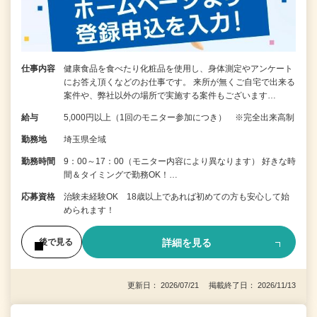
仕事内容
健康食品を食べたり化粧品を使用し、身体測定やアンケート
にお答え頂くなどのお仕事です。 来所が無くご自宅で出来る
案件や、弊社以外の場所で実施する案件もございます…
給与
5,000円以上（1回のモニター参加につき） ※完全出来高制
勤務地
埼玉県全域
勤務時間
9：00～17：00（モニター内容により異なります） 好きな時
間＆タイミングで勤務OK！…
応募資格
治験未経験OK 18歳以上であれば初めての方も安心して始
められます！
詳細を見る
後で見る
更新日： 2026/07/21 掲載終了日： 2026/11/13