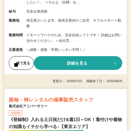
したい！」 ⇒そんな〈目標〉を…
給与
完全出来高制
勤務地
埼玉県さいたま市、他埼玉県内のご自宅 ※フルリモート勤
務
勤務時間
リモートワークのため、完全自由シフトです！ 詳細はお問い
合わせください。 ＜会社営…
応募資格
＼経験・資格・学歴いっさい不問！／
詳細を見る
後で見る
更新日： 2026/07/15 掲載終了日： 2026/08/26
振袖・袴レンタルの催事販売スタッフ
株式会社アニバーサリー
登録制
《登録制》入れる土日祝だけ&週1日～OK！着付けや着物
の知識もイチから学べる♪【東京エリア】