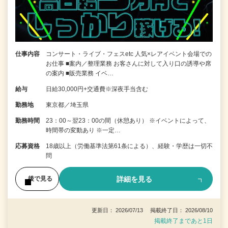
仕事内容
コンサート・ライブ・フェスetc 人気×レアイベント会場での
お仕事 ■案内／整理業務 お客さんに対して入り口の誘導や席
の案内 ■販売業務 イベ…
給与
日給30,000円+交通費※深夜手当含む
勤務地
東京都／埼玉県
勤務時間
23：00～翌23：00の間（休憩あり） ※イベントによって、
時間帯の変動あり ※一定…
応募資格
18歳以上（労働基準法第61条による）、経験・学歴は一切不
問
詳細を見る
後で見る
更新日： 2026/07/13 掲載終了日： 2026/08/10
掲載終了まであと1日