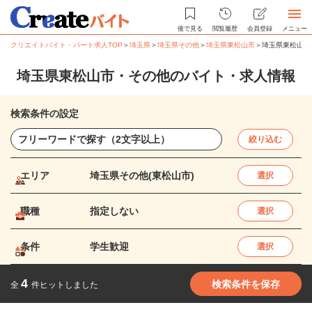
後で見る
閲覧履歴
会員登録
メニュー
クリエイトバイト・パート求人TOP
＞
埼玉県
＞
埼玉県その他
＞
埼玉県東松山市
＞
埼玉県東松山市
埼玉県東松山市・その他のバイト・求人情報
検索条件の設定
絞り込む
エリア
埼玉県その他(東松山市)
選択
職種
指定しない
選択
条件
学生歓迎
選択
4
検索条件を保存
全
件ヒットしました