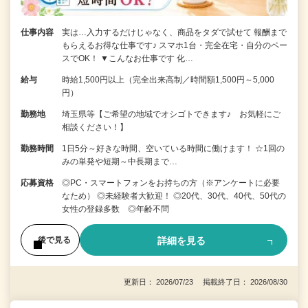
仕事内容
実は…入力するだけじゃなく、商品をタダで試せて 報酬まで
もらえるお得な仕事です♪ スマホ1台・完全在宅・自分のペー
スでOK！ ▼こんなお仕事です 化…
給与
時給1,500円以上（完全出来高制／時間額1,500円～5,000
円）
勤務地
埼玉県等【ご希望の地域でオシゴトできます♪ お気軽にご
相談ください！】
勤務時間
1日5分～好きな時間、空いている時間に働けます！ ☆1回の
みの単発や短期～中長期まで…
応募資格
◎PC・スマートフォンをお持ちの方（※アンケートに必要
なため） ◎未経験者大歓迎！ ◎20代、30代、40代、50代の
女性の登録多数 ◎年齢不問
詳細を見る
後で見る
更新日： 2026/07/23 掲載終了日： 2026/08/30