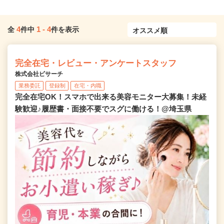
4
1
-
4
全
件中
件を表示
完全在宅・レビュー・アンケートスタッフ
株式会社ビサーチ
業務委託
登録制
在宅・内職
完全在宅OK！スマホで出来る美容モニター大募集！未経
験歓迎♪履歴書・面接不要でスグに働ける！@埼玉県