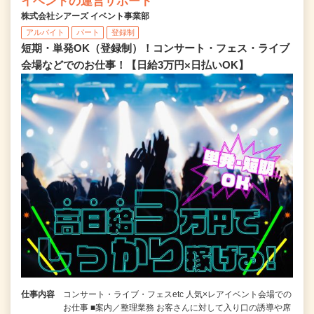
イベントの運営サポート
株式会社シアーズ イベント事業部
アルバイト
パート
登録制
短期・単発OK（登録制）！コンサート・フェス・ライブ
会場などでのお仕事！【日給3万円×日払いOK】
仕事内容
コンサート・ライブ・フェスetc 人気×レアイベント会場での
お仕事 ■案内／整理業務 お客さんに対して入り口の誘導や席