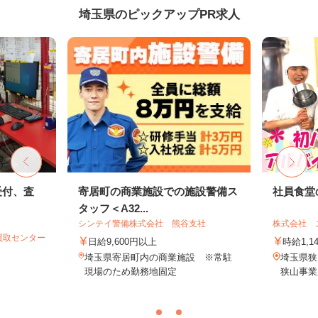
埼玉県のピックアップPR求人
受付、査
寄居町の商業施設での施設警備ス
社員食堂
タッフ＜A32...
シンテイ警備株式会社 熊谷支社
株式会社 
買取センター
日給9,600円以上
時給1,1
埼玉県寄居町内の商業施設 ※常駐
埼玉県狭
現場のため勤務地固定
狭山事業