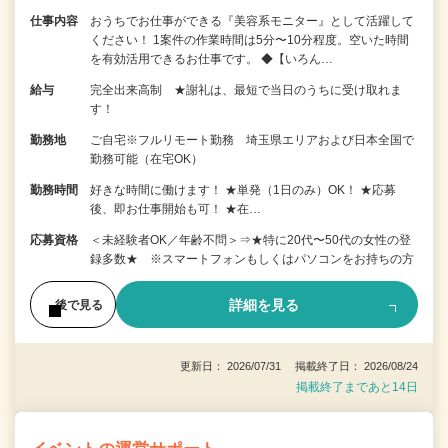
仕事内容
おうちでお仕事ができる『美容系モニター』として活躍して
ください！ 1案件の作業時間は5分〜10分程度。空いた時間
を有効活用できるお仕事です。 ◆【いろん…
給与
完全出来高制 ★謝礼は、最短で当日のうちに受け取れま
す！
勤務地
ご自宅※フルリモート勤務 埼玉県エリアおよび日本全国で
勤務可能（在宅OK）
勤務時間
好きな時間に働けます！ ★単発（1日のみ）OK！ ★応募
後、即お仕事開始も可！ ★在…
応募資格
＜未経験者OK／年齢不問＞⇒★特に20代〜50代の女性の登
録多数★ ※スマートフォンもしくはパソコンをお持ちの方
詳細を見る
後で見る
更新日： 2026/07/31 掲載終了日： 2026/08/24
掲載終了まであと14日