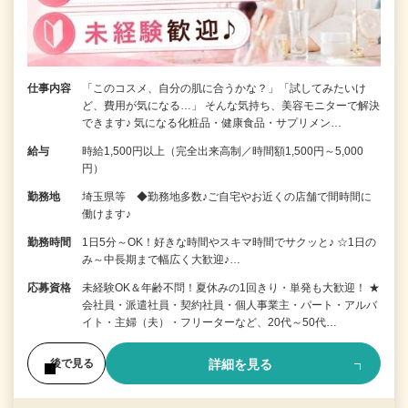
仕事内容
「このコスメ、自分の肌に合うかな？」「試してみたいけ
ど、費用が気になる…」 そんな気持ち、美容モニターで解決
できます♪ 気になる化粧品・健康食品・サプリメン…
給与
時給1,500円以上（完全出来高制／時間額1,500円～5,000
円）
勤務地
埼玉県等 ◆勤務地多数♪ご自宅やお近くの店舗で間時間に
働けます♪
勤務時間
1日5分～OK！好きな時間やスキマ時間でサクッと♪ ☆1日の
み～中長期まで幅広く大歓迎♪…
応募資格
未経験OK＆年齢不問！夏休みの1回きり・単発も大歓迎！ ★
会社員・派遣社員・契約社員・個人事業主・パート・アルバ
イト・主婦（夫）・フリーターなど、20代～50代…
詳細を見る
後で見る