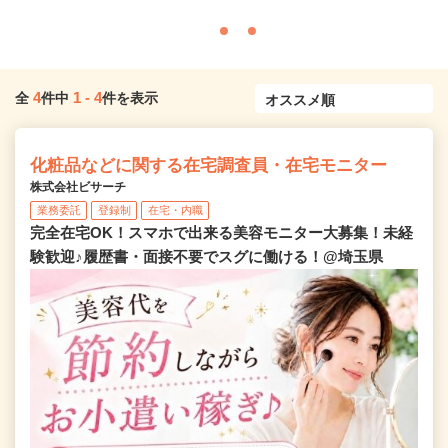
4
1
-
4
全
件中
件を表示
化粧品などに関する在宅調査員・在宅モニター
株式会社ビサーチ
業務委託
登録制
在宅・内職
完全在宅OK！スマホで出来る美容モニター大募集！未経
験歓迎♪履歴書・面接不要でスグに働ける！@埼玉県