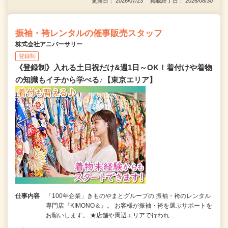
更新日： 2026/07/23 掲載終了日： 2026/08/30
振袖・袴レンタルの催事販売スタッフ
株式会社アニバーサリー
登録制
《登録制》入れる土日祝だけ&週1日～OK！着付けや着物
の知識もイチから学べる♪【東京エリア】
仕事内容
「100年企業」きものやまとグループの 振袖・袴のレンタル
専門店『KIMONO＆』。 お客様が振袖・袴を選ぶサポートを
お願いします。 ★店舗や周辺エリアで行われ…