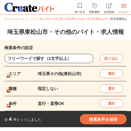
後で見る
閲覧履歴
会員登録
メニュー
クリエイトバイト・パート求人TOP
＞
埼玉県
＞
埼玉県その他
＞
埼玉県東松山市
＞
埼玉県東松山市
埼玉県東松山市・その他のバイト・求人情報
検索条件の設定
絞り込む
エリア
埼玉県その他(東松山市)
選択
職種
指定しない
選択
条件
直行・直帰OK
選択
4
検索条件を保存
全
件ヒットしました