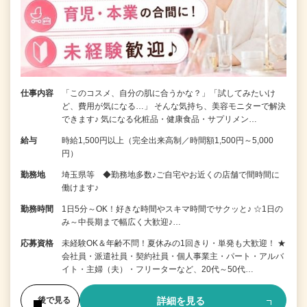
仕事内容
「このコスメ、自分の肌に合うかな？」「試してみたいけ
ど、費用が気になる…」 そんな気持ち、美容モニターで解決
できます♪ 気になる化粧品・健康食品・サプリメン…
給与
時給1,500円以上（完全出来高制／時間額1,500円～5,000
円）
勤務地
埼玉県等 ◆勤務地多数♪ご自宅やお近くの店舗で間時間に
働けます♪
勤務時間
1日5分～OK！好きな時間やスキマ時間でサクッと♪ ☆1日の
み～中長期まで幅広く大歓迎♪…
応募資格
未経験OK＆年齢不問！夏休みの1回きり・単発も大歓迎！ ★
会社員・派遣社員・契約社員・個人事業主・パート・アルバ
イト・主婦（夫）・フリーターなど、20代～50代…
詳細を見る
後で見る