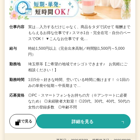
仕事内容
実は…入力するだけじゃなく、商品をタダで試せて 報酬まで
もらえるお得な仕事です♪ スマホ1台・完全在宅・自分のペー
スでOK！ ▼こんなお仕事です 化…
給与
時給1,500円以上（完全出来高制／時間額1,500円～5,000
円）
勤務地
埼玉県等【ご希望の地域でオシゴトできます♪ お気軽にご
相談ください！】
勤務時間
1日5分～好きな時間、空いている時間に働けます！ ☆1回の
みの単発や短期～中長期まで…
応募資格
◎PC・スマートフォンをお持ちの方（※アンケートに必要
なため） ◎未経験者大歓迎！ ◎20代、30代、40代、50代の
女性の登録多数 ◎年齢不問
詳細を見る
後で見る