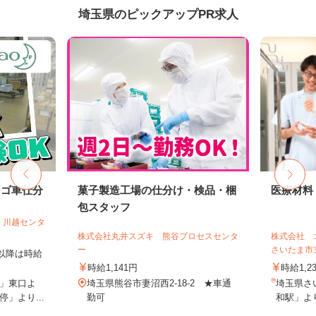
埼玉県のピックアップPR求人
カゴ車仕分
菓子製造工場の仕分け・検品・梱
医療材料
包スタッフ
 川越センタ
株式会社丸井スズキ 熊谷プロセスセンタ
株式会社 
ー
さいたま市
時以降は時給
時給1,141円
時給1,2
」東口よ
埼玉県熊谷市妻沼西2-18-2 ★車通
埼玉県さ
」より...
勤可
和駅」より