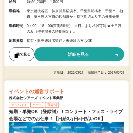
給与
時給1,230円～1,500円
勤務地
東京都渋谷区、神奈川県横浜市、千葉県船橋市・千葉市・柏
市、埼玉県大宮市の店舗ほか・都下周辺エリアの催事会場
勤務時間
9：00～18：00(実働8時間) ※日により相談可能 ★土日祝
のみ（催事開催の時期限定）…
応募資格
接客・販売経験者歓迎／未経験の方もOK
詳細を見る
後で見る
更新日： 2026/03/27 掲載終了日： 2027/03/05
イベントの運営サポート
株式会社シアーズ イベント事業部
アルバイト
パート
登録制
短期・単発OK（登録制）！コンサート・フェス・ライブ
会場などでのお仕事！【日給3万円×日払いOK】