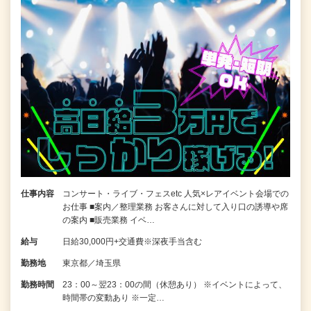
仕事内容
コンサート・ライブ・フェスetc 人気×レアイベント会場での
お仕事 ■案内／整理業務 お客さんに対して入り口の誘導や席
の案内 ■販売業務 イベ…
給与
日給30,000円+交通費※深夜手当含む
勤務地
東京都／埼玉県
勤務時間
23：00～翌23：00の間（休憩あり） ※イベントによって、
時間帯の変動あり ※一定…