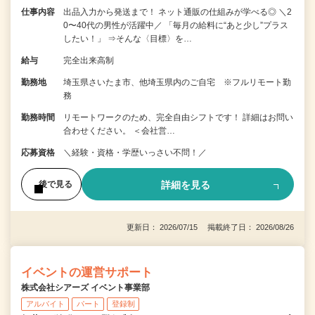
仕事内容
出品入力から発送まで！ ネット通販の仕組みが学べる◎ ＼2
0〜40代の男性が活躍中／ 「毎月の給料に“あと少し”プラス
したい！」 ⇒そんな〈目標〉を…
給与
完全出来高制
勤務地
埼玉県さいたま市、他埼玉県内のご自宅 ※フルリモート勤
務
勤務時間
リモートワークのため、完全自由シフトです！ 詳細はお問い
合わせください。 ＜会社営…
応募資格
＼経験・資格・学歴いっさい不問！／
詳細を見る
後で見る
更新日： 2026/07/15 掲載終了日： 2026/08/26
イベントの運営サポート
株式会社シアーズ イベント事業部
アルバイト
パート
登録制