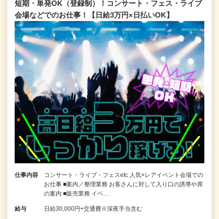
短期・単発OK（登録制）！コンサート・フェス・ライブ
会場などでのお仕事！【日給3万円×日払いOK】
仕事内容
コンサート・ライブ・フェスetc 人気×レアイベント会場での
お仕事 ■案内／整理業務 お客さんに対して入り口の誘導や席
の案内 ■販売業務 イベ…
給与
日給30,000円+交通費※深夜手当含む