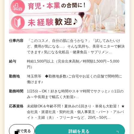
仕事内容
「このコスメ、自分の肌に合うかな？」「試してみたいけ
ど、費用が気になる…」 そんな気持ち、美容モニターで解決
できます♪ 気になる化粧品・健康食品・サプリメン…
給与
時給1,500円以上（完全出来高制／時間額1,500円～5,000
円）
勤務地
埼玉県等 ◆勤務地多数♪ご自宅やお近くの店舗で間時間に
働けます♪
勤務時間
1日5分～OK！好きな時間やスキマ時間でサクッと♪ ☆1日の
み～中長期まで幅広く大歓迎♪…
応募資格
未経験OK＆年齢不問！夏休みの1回きり・単発も大歓迎！ ★
会社員・派遣社員・契約社員・個人事業主・パート・アルバ
イト・主婦（夫）・フリーターなど、20代～50代…
詳細を見る
後で見る