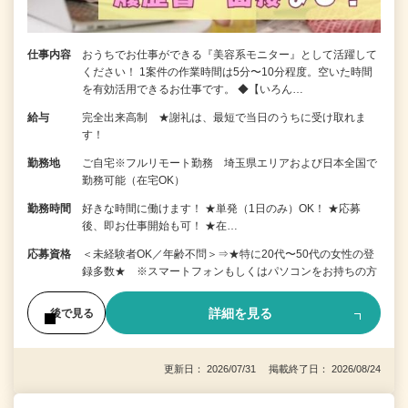
仕事内容
おうちでお仕事ができる『美容系モニター』として活躍して
ください！ 1案件の作業時間は5分〜10分程度。空いた時間
を有効活用できるお仕事です。 ◆【いろん…
給与
完全出来高制 ★謝礼は、最短で当日のうちに受け取れま
す！
勤務地
ご自宅※フルリモート勤務 埼玉県エリアおよび日本全国で
勤務可能（在宅OK）
勤務時間
好きな時間に働けます！ ★単発（1日のみ）OK！ ★応募
後、即お仕事開始も可！ ★在…
応募資格
＜未経験者OK／年齢不問＞⇒★特に20代〜50代の女性の登
録多数★ ※スマートフォンもしくはパソコンをお持ちの方
詳細を見る
後で見る
更新日： 2026/07/31 掲載終了日： 2026/08/24