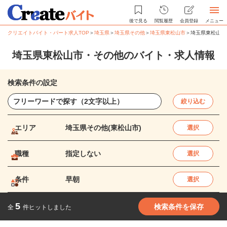
後で見る
閲覧履歴
会員登録
メニュー
クリエイトバイト・パート求人TOP
＞
埼玉県
＞
埼玉県その他
＞
埼玉県東松山市
＞
埼玉県東松山市
埼玉県東松山市・その他のバイト・求人情報
検索条件の設定
絞り込む
エリア
埼玉県その他(東松山市)
選択
職種
指定しない
選択
条件
早朝
選択
5
検索条件を保存
全
件ヒットしました