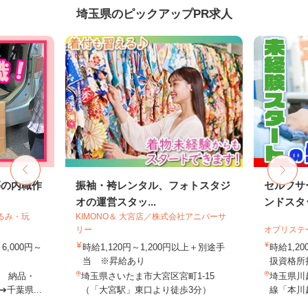
埼玉県のピックアップPR求人
等の内職作
振袖・袴レンタル、フォトスタジ
セルフサ
オの運営スタッ...
ンドスタ
るみ・玩
KIMONO＆ 大宮店／株式会社アニバーサ
リー
オブリステ
,000円～
時給1,120円～1,200円以上＋別途手
時給1,
当 ※昇給あり
扱資格所持
 納品・
埼玉県さいたま市大宮区宮町1-15
埼玉県川越
千葉県...
（「大宮駅」東口より徒歩3分）
線「本川越