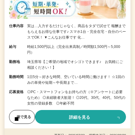
仕事内容
実は…入力するだけじゃなく、商品をタダで試せて 報酬まで
もらえるお得な仕事です♪ スマホ1台・完全在宅・自分のペー
スでOK！ ▼こんなお仕事です 化…
給与
時給1,500円以上（完全出来高制／時間額1,500円～5,000
円）
勤務地
埼玉県等【ご希望の地域でオシゴトできます♪ お気軽にご
相談ください！】
勤務時間
1日5分～好きな時間、空いている時間に働けます！ ☆1回の
みの単発や短期～中長期まで…
応募資格
◎PC・スマートフォンをお持ちの方（※アンケートに必要
なため） ◎未経験者大歓迎！ ◎20代、30代、40代、50代の
女性の登録多数 ◎年齢不問
詳細を見る
後で見る