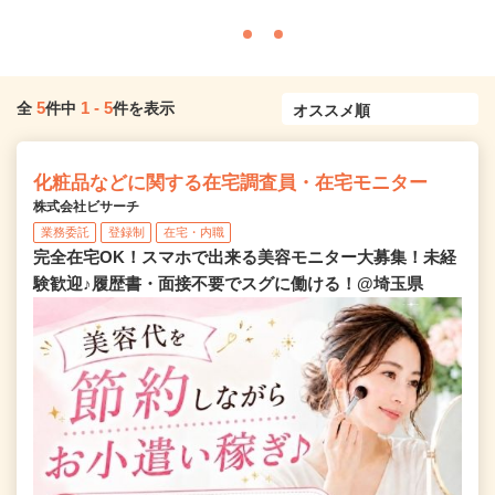
5
1
-
5
全
件中
件を表示
化粧品などに関する在宅調査員・在宅モニター
株式会社ビサーチ
業務委託
登録制
在宅・内職
完全在宅OK！スマホで出来る美容モニター大募集！未経
験歓迎♪履歴書・面接不要でスグに働ける！@埼玉県