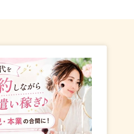
徒歩22分、東武バス「...
入間市駅よりバス9分 →...