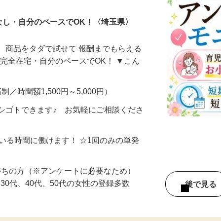
なし・自分のペースでOK！〈埼玉県〉
、商品をタダで試せて 報酬までもらえる
・完全在宅・自分のペースでOK！ ▼こん
制／時間額1,500円～5,000円）
シゴトできます♪ お気軽にご相談くださ
ている時間に働けます！ ☆1回のみの単発
持ちの方（※アンケートに必要なため）
、30代、40代、50代の女性の登録多数
後で見