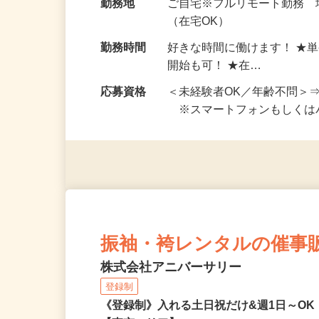
給与
完全出来高制 ★謝礼は、
勤務地
ご自宅※フルリモート勤務
（在宅OK）
勤務時間
好きな時間に働けます！ ★
開始も可！ ★在…
応募資格
＜未経験者OK／年齢不問＞
※スマートフォンもしくは
振袖・袴レンタルの催事
株式会社アニバーサリー