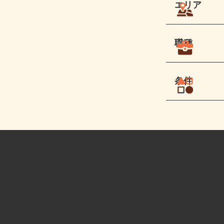
エリア
職種
条件