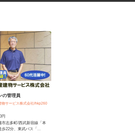
ョンの管理員
就労支援施設での団子屋スタッ
フ
建物サービス株式会社/hkp260
社会福祉法人 茶の花福祉会
250円
時給1,150円＋交通費別途支給
川越市志多町/西武新宿線「本
埼玉県入間市新久227-1（西武池袋線