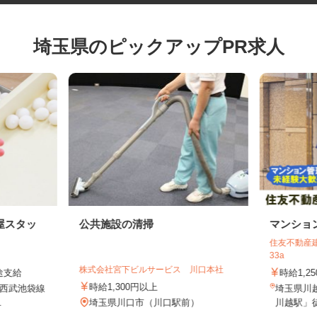
埼玉県のピックアップPR求人
屋スタッ
公共施設の清掃
マンシ
住友不動産
会
33a
株式会社宮下ビルサービス 川口本社
別途支給
時給1,
時給1,300円以上
1（西武池袋線
埼玉県