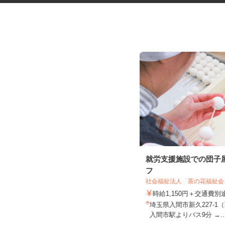
マンションの管理員
就労支援施設での団子
フ
住友不動産建物サービス株式会社/hkp260
33a
社会福祉法人 茶の花福祉
時給1,250円
時給1,150円＋交通費
埼玉県川越市志多町/西武新宿線「本
埼玉県入間市新久227-