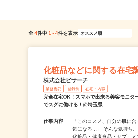
川越駅」徒歩22分、東武バス「...
入間市駅よりバス9分 →.
全
4
件中
1
-
4
件を表示
化粧品などに関する在宅
株式会社ビサーチ
業務委託
登録制
在宅・内職
完全在宅OK！スマホで出来る美容モニタ
でスグに働ける！@埼玉県
仕事内容
「このコスメ、自分の肌に
気になる…」 そんな気持ち