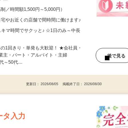
メン…
制／時間額1,500円～5,000円）
自宅やお近くの店舗で間時間に働けます♪
スキマ時間でサクッと♪ ☆1日のみ～中長
みの1回きり・単発も大歓迎！ ★会社員・
事業主・パート・アルバイト・主婦
後で見
代～50代…
更新日： 2026/08/05 掲載終了日： 2026/08/30
ータ入力