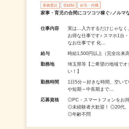
株式会社リアル・フェイス
業務委託
登録制
在宅・内職
家事・育児の合間にコツコツ稼ぐ♪ノルマ
仕事内容
実は…入力するだけじゃなく
お得な仕事です♪ スマホ1台
なお仕事です 化…
給与
時給1,500円以上（完全出来高
勤務地
埼玉県等【ご希望の地域でオ
い！】
勤務時間
1日5分～好きな時間、空い
や短期～中長期まで…
応募資格
◎PC・スマートフォンをお
◎未経験者大歓迎！ ◎20代
◎年齢不問